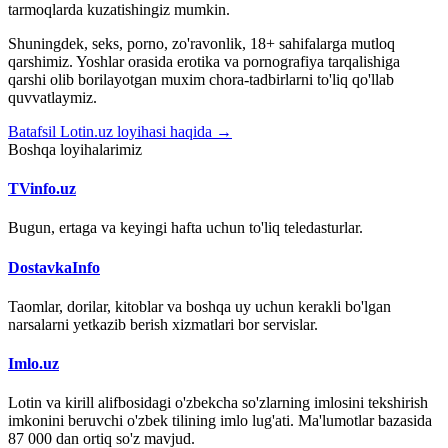
tarmoqlarda kuzatishingiz mumkin.
Shuningdek, seks, porno, zo'ravonlik, 18+ sahifalarga mutloq
qarshimiz. Yoshlar orasida erotika va pornografiya tarqalishiga
qarshi olib borilayotgan muxim chora-tadbirlarni to'liq qo'llab
quvvatlaymiz.
Batafsil Lotin.uz loyihasi haqida →
Boshqa loyihalarimiz
TVinfo.uz
Bugun, ertaga va keyingi hafta uchun to'liq teledasturlar.
DostavkaInfo
Taomlar, dorilar, kitoblar va boshqa uy uchun kerakli bo'lgan
narsalarni yetkazib berish xizmatlari bor servislar.
Imlo.uz
Lotin va kirill alifbosidagi o'zbekcha so'zlarning imlosini tekshirish
imkonini beruvchi o'zbek tilining imlo lug'ati. Ma'lumotlar bazasida
87 000 dan ortiq so'z mavjud.