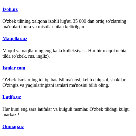
Izoh.uz
O'zbek tilining xalqona izohli lug'ati 35 000 dan ortiq so'zlarning
ma'nolari ibora va misollar bilan keltirilgan.
Maqollar.uz
Maqol va naqllarning eng katta kolleksiyasi. Har bir maqol uchta
tilda (o'zbek, rus, ingliz).
Ismlar.com
O'zbek Ismlarning to'liq, batafsil ma'nosi, kelib chiqishi, shakllari.
O'zingiz va yaqinlaringizni ismlari ma'nosini bilib oling.
Latifa.uz
Har kuni eng sara latifalar va kulguli rasmlar. O'zbek tilidagi kulgu
markazi!
Onmap.uz