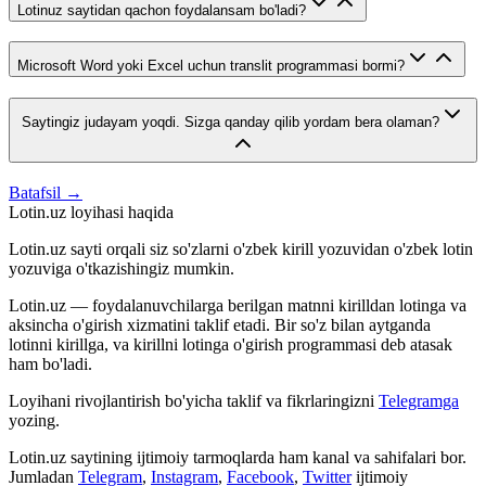
Lotinuz saytidan qachon foydalansam bo'ladi?
Microsoft Word yoki Excel uchun translit programmasi bormi?
Saytingiz judayam yoqdi. Sizga qanday qilib yordam bera olaman?
Batafsil →
Lotin.uz loyihasi haqida
Lotin.uz sayti orqali siz so'zlarni o'zbek kirill yozuvidan o'zbek lotin
yozuviga o'tkazishingiz mumkin.
Lotin.uz — foydalanuvchilarga berilgan matnni kirilldan lotinga va
aksincha o'girish xizmatini taklif etadi. Bir so'z bilan aytganda
lotinni kirillga, va kirillni lotinga o'girish programmasi deb atasak
ham bo'ladi.
Loyihani rivojlantirish bo'yicha taklif va fikrlaringizni
Telegramga
yozing.
Lotin.uz saytining ijtimoiy tarmoqlarda ham kanal va sahifalari bor.
Jumladan
Telegram
,
Instagram
,
Facebook
,
Twitter
ijtimoiy