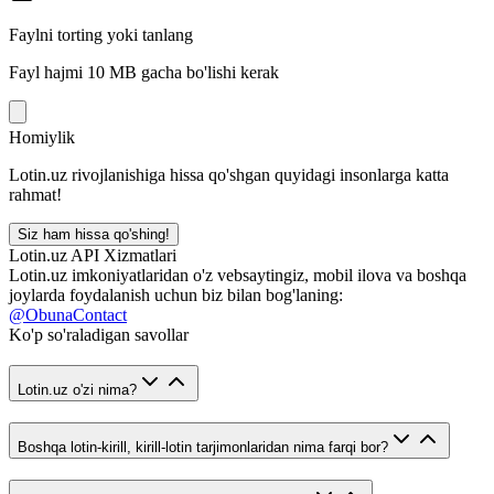
Faylni torting yoki tanlang
Fayl hajmi 10 MB gacha bo'lishi kerak
Homiylik
Lotin.uz rivojlanishiga hissa qo'shgan quyidagi insonlarga katta
rahmat!
Siz ham hissa qo'shing!
Lotin.uz API Xizmatlari
Lotin.uz imkoniyatlaridan o'z vebsaytingiz, mobil ilova va boshqa
joylarda foydalanish uchun biz bilan bog'laning:
@ObunaContact
Ko'p so'raladigan savollar
Lotin.uz o'zi nima?
Boshqa lotin-kirill, kirill-lotin tarjimonlaridan nima farqi bor?