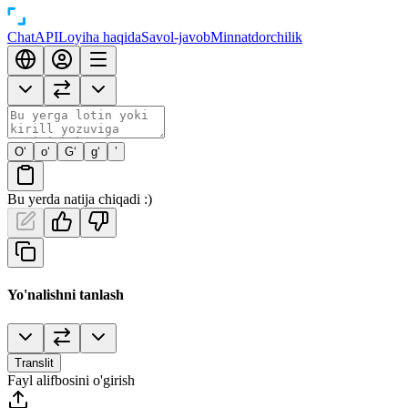
Chat
API
Loyiha haqida
Savol-javob
Minnatdorchilik
O‘
o‘
G‘
g‘
’
Bu yerda natija chiqadi :)
Yo'nalishni tanlash
Translit
Fayl alifbosini o'girish