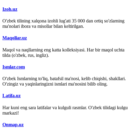
Izoh.uz
O'zbek tilining xalqona izohli lug'ati 35 000 dan ortiq so'zlarning
ma'nolari ibora va misollar bilan keltirilgan.
Maqollar.uz
Maqol va naqllarning eng katta kolleksiyasi. Har bir maqol uchta
tilda (o'zbek, rus, ingliz).
Ismlar.com
O'zbek Ismlarning to'liq, batafsil ma'nosi, kelib chiqishi, shakllari.
O'zingiz va yaqinlaringizni ismlari ma'nosini bilib oling.
Latifa.uz
Har kuni eng sara latifalar va kulguli rasmlar. O'zbek tilidagi kulgu
markazi!
Onmap.uz