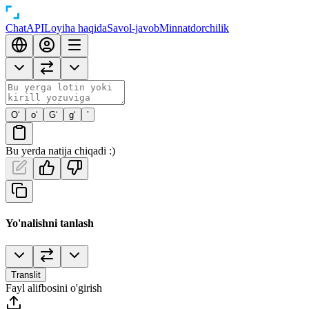
Chat
API
Loyiha haqida
Savol-javob
Minnatdorchilik
O‘
o‘
G‘
g‘
’
Bu yerda natija chiqadi :)
Yo'nalishni tanlash
Translit
Fayl alifbosini o'girish