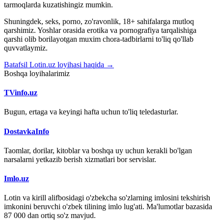
tarmoqlarda kuzatishingiz mumkin.
Shuningdek, seks, porno, zo'ravonlik, 18+ sahifalarga mutloq
qarshimiz. Yoshlar orasida erotika va pornografiya tarqalishiga
qarshi olib borilayotgan muxim chora-tadbirlarni to'liq qo'llab
quvvatlaymiz.
Batafsil Lotin.uz loyihasi haqida →
Boshqa loyihalarimiz
TVinfo.uz
Bugun, ertaga va keyingi hafta uchun to'liq teledasturlar.
DostavkaInfo
Taomlar, dorilar, kitoblar va boshqa uy uchun kerakli bo'lgan
narsalarni yetkazib berish xizmatlari bor servislar.
Imlo.uz
Lotin va kirill alifbosidagi o'zbekcha so'zlarning imlosini tekshirish
imkonini beruvchi o'zbek tilining imlo lug'ati. Ma'lumotlar bazasida
87 000 dan ortiq so'z mavjud.