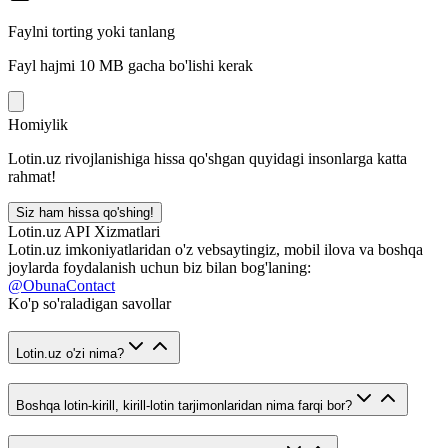
Faylni torting yoki tanlang
Fayl hajmi 10 MB gacha bo'lishi kerak
Homiylik
Lotin.uz rivojlanishiga hissa qo'shgan quyidagi insonlarga katta
rahmat!
Siz ham hissa qo'shing!
Lotin.uz API Xizmatlari
Lotin.uz imkoniyatlaridan o'z vebsaytingiz, mobil ilova va boshqa
joylarda foydalanish uchun biz bilan bog'laning:
@ObunaContact
Ko'p so'raladigan savollar
Lotin.uz o'zi nima?
Boshqa lotin-kirill, kirill-lotin tarjimonlaridan nima farqi bor?