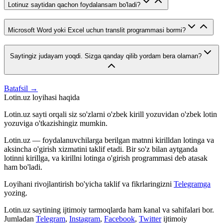
Lotinuz saytidan qachon foydalansam bo'ladi?
Microsoft Word yoki Excel uchun translit programmasi bormi?
Saytingiz judayam yoqdi. Sizga qanday qilib yordam bera olaman?
Batafsil →
Lotin.uz loyihasi haqida
Lotin.uz sayti orqali siz so'zlarni o'zbek kirill yozuvidan o'zbek lotin
yozuviga o'tkazishingiz mumkin.
Lotin.uz — foydalanuvchilarga berilgan matnni kirilldan lotinga va
aksincha o'girish xizmatini taklif etadi. Bir so'z bilan aytganda
lotinni kirillga, va kirillni lotinga o'girish programmasi deb atasak
ham bo'ladi.
Loyihani rivojlantirish bo'yicha taklif va fikrlaringizni
Telegramga
yozing.
Lotin.uz saytining ijtimoiy tarmoqlarda ham kanal va sahifalari bor.
Jumladan
Telegram
,
Instagram
,
Facebook
,
Twitter
ijtimoiy