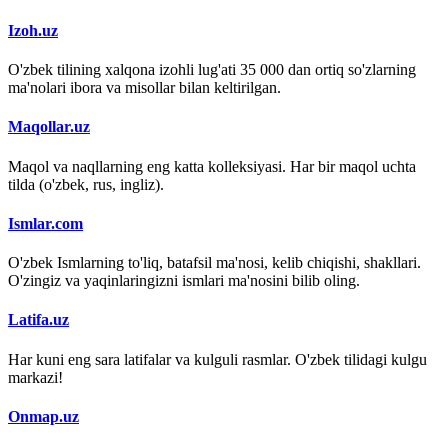
Izoh.uz
O'zbek tilining xalqona izohli lug'ati 35 000 dan ortiq so'zlarning
ma'nolari ibora va misollar bilan keltirilgan.
Maqollar.uz
Maqol va naqllarning eng katta kolleksiyasi. Har bir maqol uchta
tilda (o'zbek, rus, ingliz).
Ismlar.com
O'zbek Ismlarning to'liq, batafsil ma'nosi, kelib chiqishi, shakllari.
O'zingiz va yaqinlaringizni ismlari ma'nosini bilib oling.
Latifa.uz
Har kuni eng sara latifalar va kulguli rasmlar. O'zbek tilidagi kulgu
markazi!
Onmap.uz