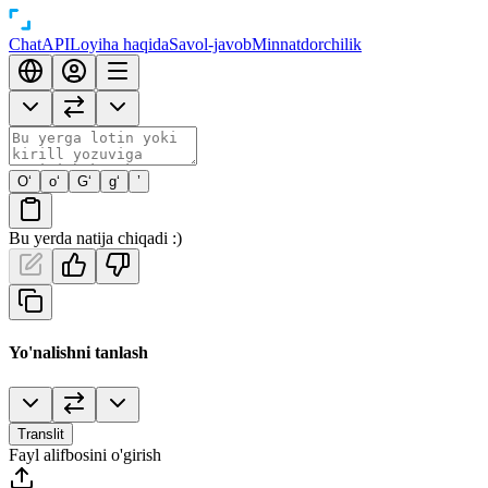
Chat
API
Loyiha haqida
Savol-javob
Minnatdorchilik
O‘
o‘
G‘
g‘
’
Bu yerda natija chiqadi :)
Yo'nalishni tanlash
Translit
Fayl alifbosini o'girish