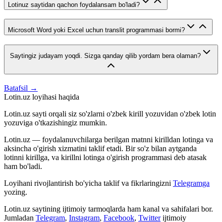
Lotinuz saytidan qachon foydalansam bo'ladi?
Microsoft Word yoki Excel uchun translit programmasi bormi?
Saytingiz judayam yoqdi. Sizga qanday qilib yordam bera olaman?
Batafsil →
Lotin.uz loyihasi haqida
Lotin.uz sayti orqali siz so'zlarni o'zbek kirill yozuvidan o'zbek lotin
yozuviga o'tkazishingiz mumkin.
Lotin.uz — foydalanuvchilarga berilgan matnni kirilldan lotinga va
aksincha o'girish xizmatini taklif etadi. Bir so'z bilan aytganda
lotinni kirillga, va kirillni lotinga o'girish programmasi deb atasak
ham bo'ladi.
Loyihani rivojlantirish bo'yicha taklif va fikrlaringizni
Telegramga
yozing.
Lotin.uz saytining ijtimoiy tarmoqlarda ham kanal va sahifalari bor.
Jumladan
Telegram
,
Instagram
,
Facebook
,
Twitter
ijtimoiy