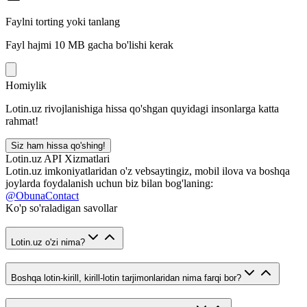
Faylni torting yoki tanlang
Fayl hajmi 10 MB gacha bo'lishi kerak
Homiylik
Lotin.uz rivojlanishiga hissa qo'shgan quyidagi insonlarga katta
rahmat!
Siz ham hissa qo'shing!
Lotin.uz API Xizmatlari
Lotin.uz imkoniyatlaridan o'z vebsaytingiz, mobil ilova va boshqa
joylarda foydalanish uchun biz bilan bog'laning:
@ObunaContact
Ko'p so'raladigan savollar
Lotin.uz o'zi nima?
Boshqa lotin-kirill, kirill-lotin tarjimonlaridan nima farqi bor?