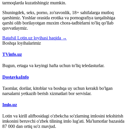
tarmoqlarda kuzatishingiz mumkin.
Shuningdek, seks, porno, zo'ravonlik, 18+ sahifalarga mutloq
qarshimiz. Yoshlar orasida erotika va pornografiya tarqalishiga
qarshi olib borilayotgan muxim chora-tadbirlarni to'liq qo'llab
quvvatlaymiz.
Batafsil Lotin.uz loyihasi haqida →
Boshqa loyihalarimiz
TVinfo.uz
Bugun, ertaga va keyingi hafta uchun to'liq teledasturlar.
DostavkaInfo
Taomlar, dorilar, kitoblar va boshqa uy uchun kerakli bo'lgan
narsalarni yetkazib berish xizmatlari bor servislar.
Imlo.uz
Lotin va kirill alifbosidagi o'zbekcha so'zlarning imlosini tekshirish
imkonini beruvchi o'zbek tilining imlo lug'ati. Ma'lumotlar bazasida
87 000 dan ortiq so'z mavjud.