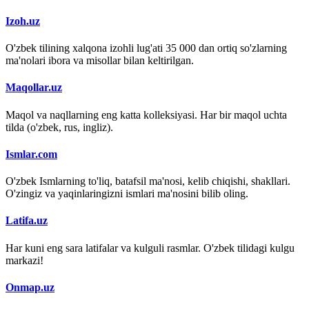
Izoh.uz
O'zbek tilining xalqona izohli lug'ati 35 000 dan ortiq so'zlarning
ma'nolari ibora va misollar bilan keltirilgan.
Maqollar.uz
Maqol va naqllarning eng katta kolleksiyasi. Har bir maqol uchta
tilda (o'zbek, rus, ingliz).
Ismlar.com
O'zbek Ismlarning to'liq, batafsil ma'nosi, kelib chiqishi, shakllari.
O'zingiz va yaqinlaringizni ismlari ma'nosini bilib oling.
Latifa.uz
Har kuni eng sara latifalar va kulguli rasmlar. O'zbek tilidagi kulgu
markazi!
Onmap.uz