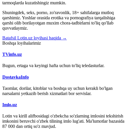
tarmoqlarda kuzatishingiz mumkin.
Shuningdek, seks, porno, zo'ravonlik, 18+ sahifalarga mutloq
qarshimiz. Yoshlar orasida erotika va pornografiya tarqalishiga
qarshi olib borilayotgan muxim chora-tadbirlarni to'liq qo'llab
quvvatlaymiz.
Batafsil Lotin.uz loyihasi haqida →
Boshqa loyihalarimiz
TVinfo.uz
Bugun, ertaga va keyingi hafta uchun to'liq teledasturlar.
DostavkaInfo
Taomlar, dorilar, kitoblar va boshqa uy uchun kerakli bo'lgan
narsalarni yetkazib berish xizmatlari bor servislar.
Imlo.uz
Lotin va kirill alifbosidagi o'zbekcha so'zlarning imlosini tekshirish
imkonini beruvchi o'zbek tilining imlo lug'ati. Ma'lumotlar bazasida
87 000 dan ortiq so'z mavjud.