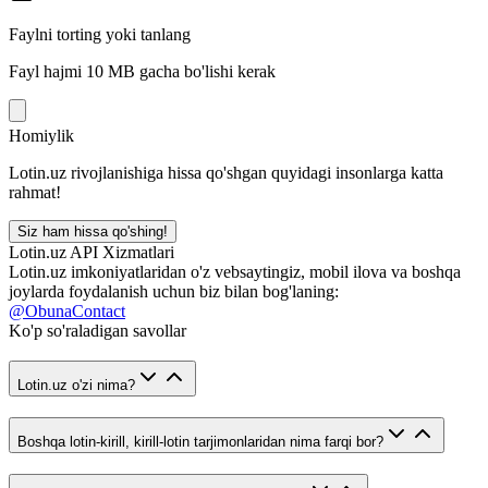
Faylni torting yoki tanlang
Fayl hajmi 10 MB gacha bo'lishi kerak
Homiylik
Lotin.uz rivojlanishiga hissa qo'shgan quyidagi insonlarga katta
rahmat!
Siz ham hissa qo'shing!
Lotin.uz API Xizmatlari
Lotin.uz imkoniyatlaridan o'z vebsaytingiz, mobil ilova va boshqa
joylarda foydalanish uchun biz bilan bog'laning:
@ObunaContact
Ko'p so'raladigan savollar
Lotin.uz o'zi nima?
Boshqa lotin-kirill, kirill-lotin tarjimonlaridan nima farqi bor?