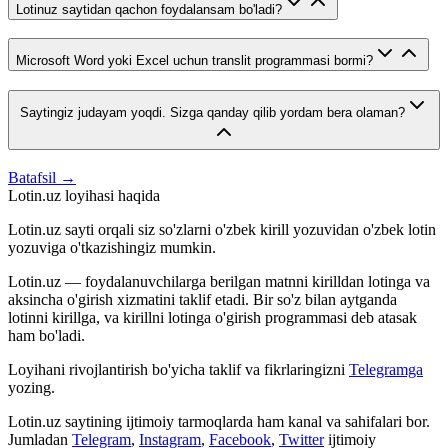
Lotinuz saytidan qachon foydalansam bo'ladi?
Microsoft Word yoki Excel uchun translit programmasi bormi?
Saytingiz judayam yoqdi. Sizga qanday qilib yordam bera olaman?
Batafsil →
Lotin.uz loyihasi haqida
Lotin.uz sayti orqali siz so'zlarni o'zbek kirill yozuvidan o'zbek lotin
yozuviga o'tkazishingiz mumkin.
Lotin.uz — foydalanuvchilarga berilgan matnni kirilldan lotinga va
aksincha o'girish xizmatini taklif etadi. Bir so'z bilan aytganda
lotinni kirillga, va kirillni lotinga o'girish programmasi deb atasak
ham bo'ladi.
Loyihani rivojlantirish bo'yicha taklif va fikrlaringizni
Telegramga
yozing.
Lotin.uz saytining ijtimoiy tarmoqlarda ham kanal va sahifalari bor.
Jumladan
Telegram
,
Instagram
,
Facebook
,
Twitter
ijtimoiy