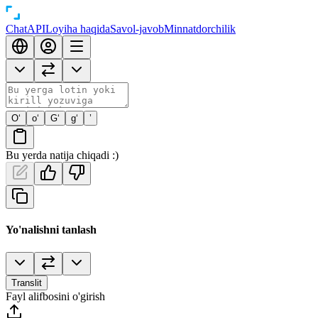
Chat
API
Loyiha haqida
Savol-javob
Minnatdorchilik
O‘
o‘
G‘
g‘
’
Bu yerda natija chiqadi :)
Yo'nalishni tanlash
Translit
Fayl alifbosini o'girish