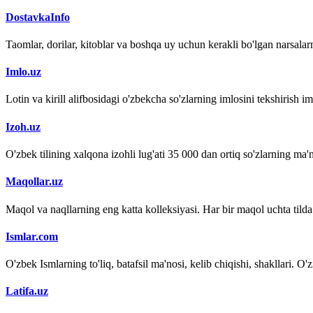
DostavkaInfo
Taomlar, dorilar, kitoblar va boshqa uy uchun kerakli bo'lgan narsalarn
Imlo.uz
Lotin va kirill alifbosidagi o'zbekcha so'zlarning imlosini tekshirish 
Izoh.uz
O'zbek tilining xalqona izohli lug'ati 35 000 dan ortiq so'zlarning ma'no
Maqollar.uz
Maqol va naqllarning eng katta kolleksiyasi. Har bir maqol uchta tilda (
Ismlar.com
O'zbek Ismlarning to'liq, batafsil ma'nosi, kelib chiqishi, shakllari. O'
Latifa.uz