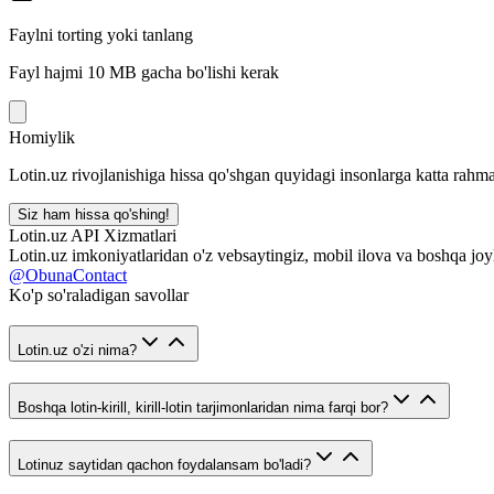
Faylni torting yoki tanlang
Fayl hajmi 10 MB gacha bo'lishi kerak
Homiylik
Lotin.uz rivojlanishiga hissa qo'shgan quyidagi insonlarga katta rahma
Siz ham hissa qo'shing!
Lotin.uz API Xizmatlari
Lotin.uz imkoniyatlaridan o'z vebsaytingiz, mobil ilova va boshqa joy
@ObunaContact
Ko'p so'raladigan savollar
Lotin.uz o'zi nima?
Boshqa lotin-kirill, kirill-lotin tarjimonlaridan nima farqi bor?
Lotinuz saytidan qachon foydalansam bo'ladi?