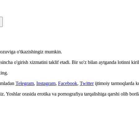
n yozuviga o'tkazishingiz mumkin.
cha o'girish xizmatini taklif etadi. Bir so'z bilan aytganda lotinni kiri
ing.
Jumladan
Telegram
,
Instagram
,
Facebook
,
Twitter
ijtimoiy tarmoqlarda 
. Yoshlar orasida erotika va pornografiya tarqalishiga qarshi olib bori