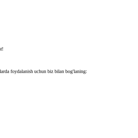
t!
larda foydalanish uchun biz bilan bog'laning: