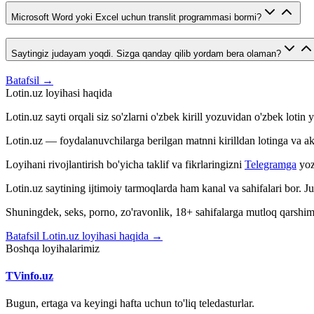
Microsoft Word yoki Excel uchun translit programmasi bormi?
Saytingiz judayam yoqdi. Sizga qanday qilib yordam bera olaman?
Batafsil →
Lotin.uz loyihasi haqida
Lotin.uz sayti orqali siz so'zlarni o'zbek kirill yozuvidan o'zbek loti
Lotin.uz — foydalanuvchilarga berilgan matnni kirilldan lotinga va aksin
Loyihani rivojlantirish bo'yicha taklif va fikrlaringizni
Telegramga
yoz
Lotin.uz saytining ijtimoiy tarmoqlarda ham kanal va sahifalari bor. 
Shuningdek, seks, porno, zo'ravonlik, 18+ sahifalarga mutloq qarshimiz
Batafsil Lotin.uz loyihasi haqida →
Boshqa loyihalarimiz
TVinfo.uz
Bugun, ertaga va keyingi hafta uchun to'liq teledasturlar.