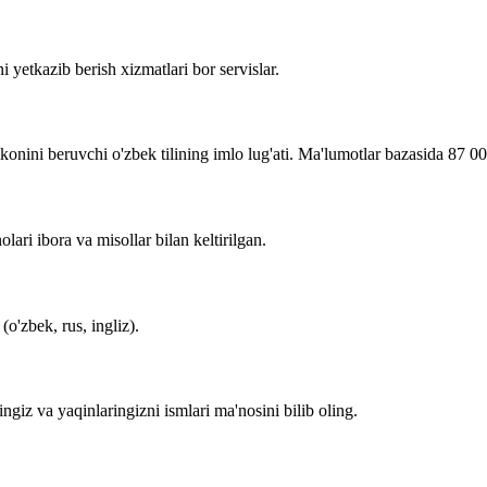
i yetkazib berish xizmatlari bor servislar.
imkonini beruvchi o'zbek tilining imlo lug'ati. Ma'lumotlar bazasida 87 0
lari ibora va misollar bilan keltirilgan.
o'zbek, rus, ingliz).
zingiz va yaqinlaringizni ismlari ma'nosini bilib oling.