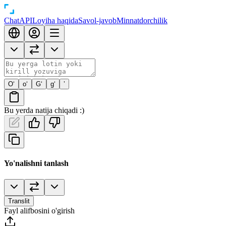
Chat
API
Loyiha haqida
Savol-javob
Minnatdorchilik
O‘
o‘
G‘
g‘
’
Bu yerda natija chiqadi :)
Yo'nalishni tanlash
Translit
Fayl alifbosini o'girish