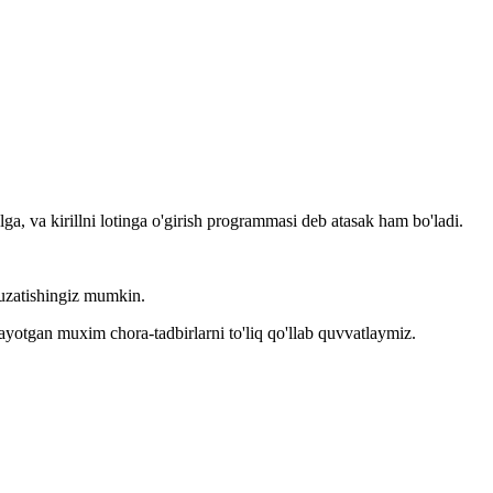
llga, va kirillni lotinga o'girish programmasi deb atasak ham bo'ladi.
kuzatishingiz mumkin.
layotgan muxim chora-tadbirlarni to'liq qo'llab quvvatlaymiz.