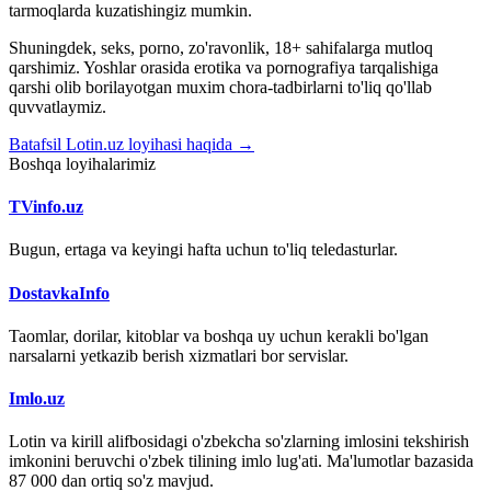
tarmoqlarda kuzatishingiz mumkin.
Shuningdek, seks, porno, zo'ravonlik, 18+ sahifalarga mutloq
qarshimiz. Yoshlar orasida erotika va pornografiya tarqalishiga
qarshi olib borilayotgan muxim chora-tadbirlarni to'liq qo'llab
quvvatlaymiz.
Batafsil Lotin.uz loyihasi haqida →
Boshqa loyihalarimiz
TVinfo.uz
Bugun, ertaga va keyingi hafta uchun to'liq teledasturlar.
DostavkaInfo
Taomlar, dorilar, kitoblar va boshqa uy uchun kerakli bo'lgan
narsalarni yetkazib berish xizmatlari bor servislar.
Imlo.uz
Lotin va kirill alifbosidagi o'zbekcha so'zlarning imlosini tekshirish
imkonini beruvchi o'zbek tilining imlo lug'ati. Ma'lumotlar bazasida
87 000 dan ortiq so'z mavjud.