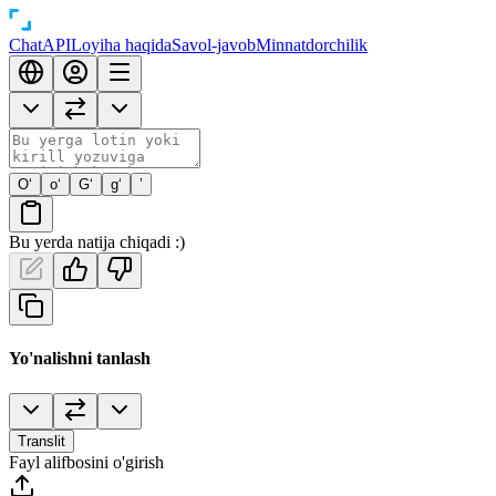
Chat
API
Loyiha haqida
Savol-javob
Minnatdorchilik
O‘
o‘
G‘
g‘
’
Bu yerda natija chiqadi :)
Yo'nalishni tanlash
Translit
Fayl alifbosini o'girish