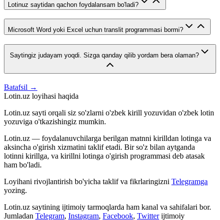
Lotinuz saytidan qachon foydalansam bo'ladi?
Microsoft Word yoki Excel uchun translit programmasi bormi?
Saytingiz judayam yoqdi. Sizga qanday qilib yordam bera olaman?
Batafsil →
Lotin.uz loyihasi haqida
Lotin.uz sayti orqali siz so'zlarni o'zbek kirill yozuvidan o'zbek lotin
yozuviga o'tkazishingiz mumkin.
Lotin.uz — foydalanuvchilarga berilgan matnni kirilldan lotinga va
aksincha o'girish xizmatini taklif etadi. Bir so'z bilan aytganda
lotinni kirillga, va kirillni lotinga o'girish programmasi deb atasak
ham bo'ladi.
Loyihani rivojlantirish bo'yicha taklif va fikrlaringizni
Telegramga
yozing.
Lotin.uz saytining ijtimoiy tarmoqlarda ham kanal va sahifalari bor.
Jumladan
Telegram
,
Instagram
,
Facebook
,
Twitter
ijtimoiy