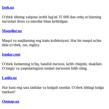
Izoh.uz
O'zbek tilining xalqona izohli lug'ati 35 000 dan ortiq so'zlarning
ma'nolari ibora va misollar bilan keltirilgan.
Maqollar.uz
Maqol va naqllarning eng katta kolleksiyasi. Har bir maqol uchta
tilda (o'zbek, rus, ingliz).
Ismlar.com
O'zbek Ismlarning to'liq, batafsil ma'nosi, kelib chiqishi, shakllari.
O'zingiz va yaqinlaringizni ismlari ma'nosini bilib oling.
Latifa.uz
Har kuni eng sara latifalar va kulguli rasmlar. O'zbek tilidagi kulgu
markazi!
Onmap.uz