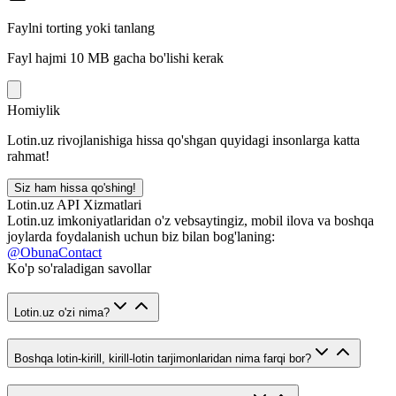
Faylni torting yoki tanlang
Fayl hajmi 10 MB gacha bo'lishi kerak
Homiylik
Lotin.uz rivojlanishiga hissa qo'shgan quyidagi insonlarga katta
rahmat!
Siz ham hissa qo'shing!
Lotin.uz API Xizmatlari
Lotin.uz imkoniyatlaridan o'z vebsaytingiz, mobil ilova va boshqa
joylarda foydalanish uchun biz bilan bog'laning:
@ObunaContact
Ko'p so'raladigan savollar
Lotin.uz o'zi nima?
Boshqa lotin-kirill, kirill-lotin tarjimonlaridan nima farqi bor?