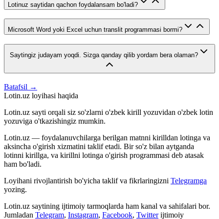
Lotinuz saytidan qachon foydalansam bo'ladi?
Microsoft Word yoki Excel uchun translit programmasi bormi?
Saytingiz judayam yoqdi. Sizga qanday qilib yordam bera olaman?
Batafsil →
Lotin.uz loyihasi haqida
Lotin.uz sayti orqali siz so'zlarni o'zbek kirill yozuvidan o'zbek lotin
yozuviga o'tkazishingiz mumkin.
Lotin.uz — foydalanuvchilarga berilgan matnni kirilldan lotinga va
aksincha o'girish xizmatini taklif etadi. Bir so'z bilan aytganda
lotinni kirillga, va kirillni lotinga o'girish programmasi deb atasak
ham bo'ladi.
Loyihani rivojlantirish bo'yicha taklif va fikrlaringizni
Telegramga
yozing.
Lotin.uz saytining ijtimoiy tarmoqlarda ham kanal va sahifalari bor.
Jumladan
Telegram
,
Instagram
,
Facebook
,
Twitter
ijtimoiy