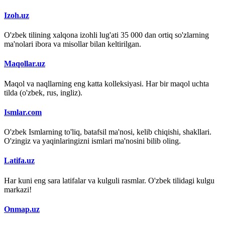
Izoh.uz
O'zbek tilining xalqona izohli lug'ati 35 000 dan ortiq so'zlarning
ma'nolari ibora va misollar bilan keltirilgan.
Maqollar.uz
Maqol va naqllarning eng katta kolleksiyasi. Har bir maqol uchta
tilda (o'zbek, rus, ingliz).
Ismlar.com
O'zbek Ismlarning to'liq, batafsil ma'nosi, kelib chiqishi, shakllari.
O'zingiz va yaqinlaringizni ismlari ma'nosini bilib oling.
Latifa.uz
Har kuni eng sara latifalar va kulguli rasmlar. O'zbek tilidagi kulgu
markazi!
Onmap.uz