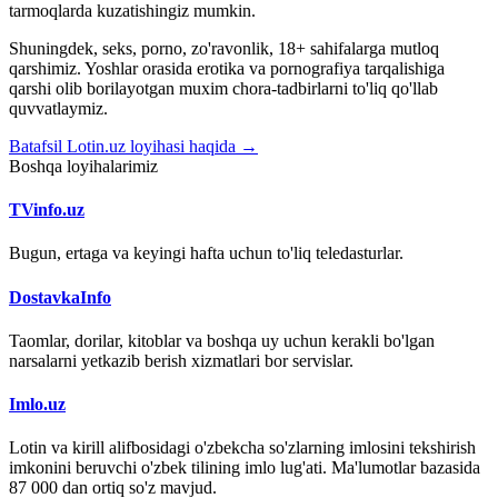
tarmoqlarda kuzatishingiz mumkin.
Shuningdek, seks, porno, zo'ravonlik, 18+ sahifalarga mutloq
qarshimiz. Yoshlar orasida erotika va pornografiya tarqalishiga
qarshi olib borilayotgan muxim chora-tadbirlarni to'liq qo'llab
quvvatlaymiz.
Batafsil Lotin.uz loyihasi haqida →
Boshqa loyihalarimiz
TVinfo.uz
Bugun, ertaga va keyingi hafta uchun to'liq teledasturlar.
DostavkaInfo
Taomlar, dorilar, kitoblar va boshqa uy uchun kerakli bo'lgan
narsalarni yetkazib berish xizmatlari bor servislar.
Imlo.uz
Lotin va kirill alifbosidagi o'zbekcha so'zlarning imlosini tekshirish
imkonini beruvchi o'zbek tilining imlo lug'ati. Ma'lumotlar bazasida
87 000 dan ortiq so'z mavjud.