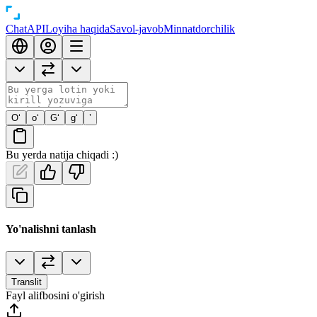
Chat
API
Loyiha haqida
Savol-javob
Minnatdorchilik
O‘
o‘
G‘
g‘
’
Bu yerda natija chiqadi :)
Yo'nalishni tanlash
Translit
Fayl alifbosini o'girish