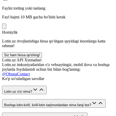
Faylni torting yoki tanlang
Fayl hajmi 10 MB gacha bo'lishi kerak
Homiylik
Lotin.uz rivojlanishiga hissa qo'shgan quyidagi insonlarga katta
rahmat!
Siz ham hissa qo'shing!
Lotin.uz API Xizmatlari
Lotin.uz imkoniyatlaridan o'z vebsaytingiz, mobil ilova va boshqa
joylarda foydalanish uchun biz bilan bog'laning:
@ObunaContact
Ko'p so'raladigan savollar
Lotin.uz o'zi nima?
Boshqa lotin-kirill, kirill-lotin tarjimonlaridan nima farqi bor?