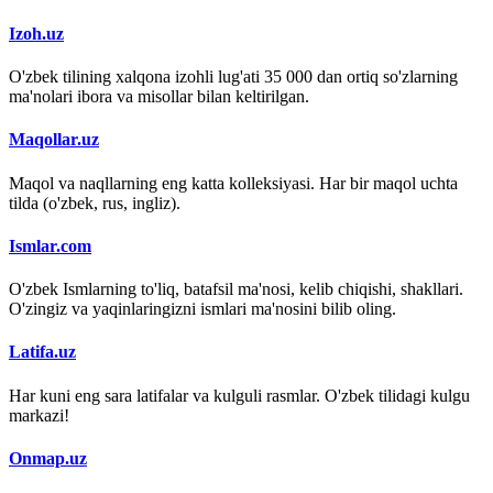
Izoh.uz
O'zbek tilining xalqona izohli lug'ati 35 000 dan ortiq so'zlarning
ma'nolari ibora va misollar bilan keltirilgan.
Maqollar.uz
Maqol va naqllarning eng katta kolleksiyasi. Har bir maqol uchta
tilda (o'zbek, rus, ingliz).
Ismlar.com
O'zbek Ismlarning to'liq, batafsil ma'nosi, kelib chiqishi, shakllari.
O'zingiz va yaqinlaringizni ismlari ma'nosini bilib oling.
Latifa.uz
Har kuni eng sara latifalar va kulguli rasmlar. O'zbek tilidagi kulgu
markazi!
Onmap.uz