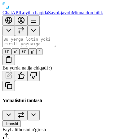
Chat
API
Loyiha haqida
Savol-javob
Minnatdorchilik
O‘
o‘
G‘
g‘
’
Bu yerda natija chiqadi :)
Yo'nalishni tanlash
Translit
Fayl alifbosini o'girish