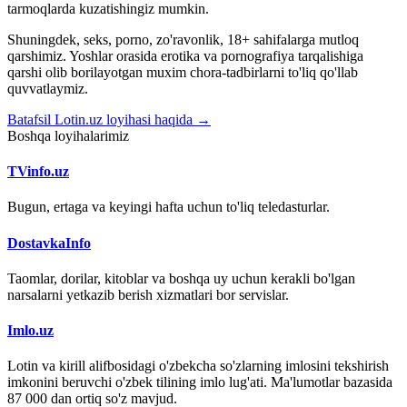
tarmoqlarda kuzatishingiz mumkin.
Shuningdek, seks, porno, zo'ravonlik, 18+ sahifalarga mutloq
qarshimiz. Yoshlar orasida erotika va pornografiya tarqalishiga
qarshi olib borilayotgan muxim chora-tadbirlarni to'liq qo'llab
quvvatlaymiz.
Batafsil Lotin.uz loyihasi haqida →
Boshqa loyihalarimiz
TVinfo.uz
Bugun, ertaga va keyingi hafta uchun to'liq teledasturlar.
DostavkaInfo
Taomlar, dorilar, kitoblar va boshqa uy uchun kerakli bo'lgan
narsalarni yetkazib berish xizmatlari bor servislar.
Imlo.uz
Lotin va kirill alifbosidagi o'zbekcha so'zlarning imlosini tekshirish
imkonini beruvchi o'zbek tilining imlo lug'ati. Ma'lumotlar bazasida
87 000 dan ortiq so'z mavjud.