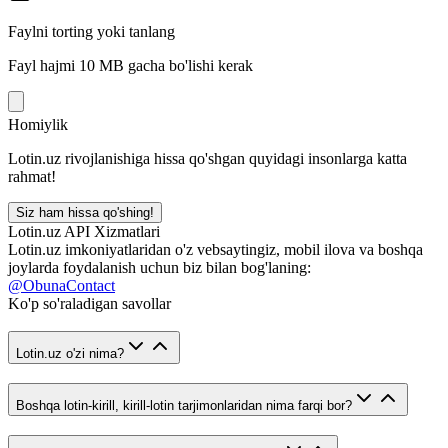
Faylni torting yoki tanlang
Fayl hajmi 10 MB gacha bo'lishi kerak
Homiylik
Lotin.uz rivojlanishiga hissa qo'shgan quyidagi insonlarga katta
rahmat!
Siz ham hissa qo'shing!
Lotin.uz API Xizmatlari
Lotin.uz imkoniyatlaridan o'z vebsaytingiz, mobil ilova va boshqa
joylarda foydalanish uchun biz bilan bog'laning:
@ObunaContact
Ko'p so'raladigan savollar
Lotin.uz o'zi nima?
Boshqa lotin-kirill, kirill-lotin tarjimonlaridan nima farqi bor?