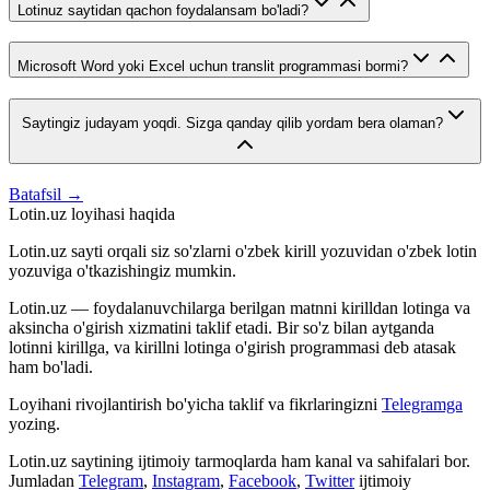
Lotinuz saytidan qachon foydalansam bo'ladi?
Microsoft Word yoki Excel uchun translit programmasi bormi?
Saytingiz judayam yoqdi. Sizga qanday qilib yordam bera olaman?
Batafsil →
Lotin.uz loyihasi haqida
Lotin.uz sayti orqali siz so'zlarni o'zbek kirill yozuvidan o'zbek lotin
yozuviga o'tkazishingiz mumkin.
Lotin.uz — foydalanuvchilarga berilgan matnni kirilldan lotinga va
aksincha o'girish xizmatini taklif etadi. Bir so'z bilan aytganda
lotinni kirillga, va kirillni lotinga o'girish programmasi deb atasak
ham bo'ladi.
Loyihani rivojlantirish bo'yicha taklif va fikrlaringizni
Telegramga
yozing.
Lotin.uz saytining ijtimoiy tarmoqlarda ham kanal va sahifalari bor.
Jumladan
Telegram
,
Instagram
,
Facebook
,
Twitter
ijtimoiy