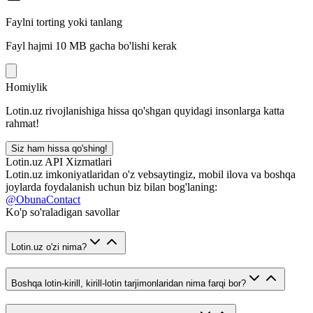
Faylni torting yoki tanlang
Fayl hajmi 10 MB gacha bo'lishi kerak
Homiylik
Lotin.uz rivojlanishiga hissa qo'shgan quyidagi insonlarga katta
rahmat!
Siz ham hissa qo'shing!
Lotin.uz API Xizmatlari
Lotin.uz imkoniyatlaridan o'z vebsaytingiz, mobil ilova va boshqa
joylarda foydalanish uchun biz bilan bog'laning:
@ObunaContact
Ko'p so'raladigan savollar
Lotin.uz o'zi nima?
Boshqa lotin-kirill, kirill-lotin tarjimonlaridan nima farqi bor?