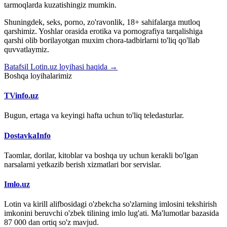
tarmoqlarda kuzatishingiz mumkin.
Shuningdek, seks, porno, zo'ravonlik, 18+ sahifalarga mutloq
qarshimiz. Yoshlar orasida erotika va pornografiya tarqalishiga
qarshi olib borilayotgan muxim chora-tadbirlarni to'liq qo'llab
quvvatlaymiz.
Batafsil Lotin.uz loyihasi haqida →
Boshqa loyihalarimiz
TVinfo.uz
Bugun, ertaga va keyingi hafta uchun to'liq teledasturlar.
DostavkaInfo
Taomlar, dorilar, kitoblar va boshqa uy uchun kerakli bo'lgan
narsalarni yetkazib berish xizmatlari bor servislar.
Imlo.uz
Lotin va kirill alifbosidagi o'zbekcha so'zlarning imlosini tekshirish
imkonini beruvchi o'zbek tilining imlo lug'ati. Ma'lumotlar bazasida
87 000 dan ortiq so'z mavjud.