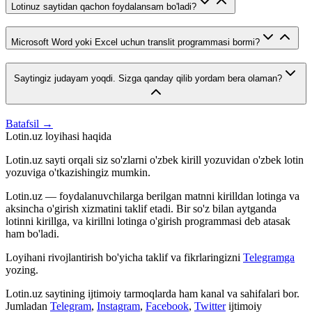
Lotinuz saytidan qachon foydalansam bo'ladi?
Microsoft Word yoki Excel uchun translit programmasi bormi?
Saytingiz judayam yoqdi. Sizga qanday qilib yordam bera olaman?
Batafsil →
Lotin.uz loyihasi haqida
Lotin.uz sayti orqali siz so'zlarni o'zbek kirill yozuvidan o'zbek lotin
yozuviga o'tkazishingiz mumkin.
Lotin.uz — foydalanuvchilarga berilgan matnni kirilldan lotinga va
aksincha o'girish xizmatini taklif etadi. Bir so'z bilan aytganda
lotinni kirillga, va kirillni lotinga o'girish programmasi deb atasak
ham bo'ladi.
Loyihani rivojlantirish bo'yicha taklif va fikrlaringizni
Telegramga
yozing.
Lotin.uz saytining ijtimoiy tarmoqlarda ham kanal va sahifalari bor.
Jumladan
Telegram
,
Instagram
,
Facebook
,
Twitter
ijtimoiy