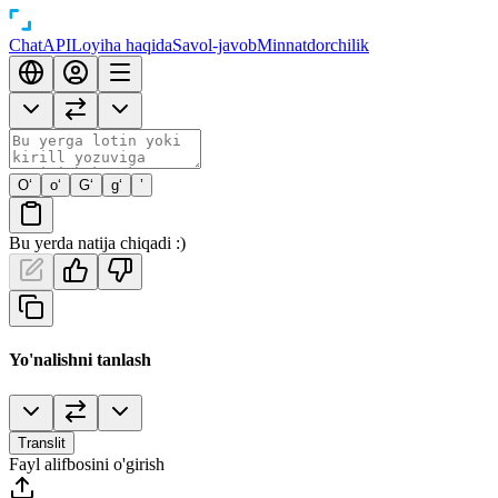
Chat
API
Loyiha haqida
Savol-javob
Minnatdorchilik
O‘
o‘
G‘
g‘
’
Bu yerda natija chiqadi :)
Yo'nalishni tanlash
Translit
Fayl alifbosini o'girish