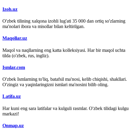
Izoh.uz
O'zbek tilining xalqona izohli lug'ati 35 000 dan ortiq so'zlarning
ma'nolari ibora va misollar bilan keltirilgan.
Maqollar.uz
Maqol va naqllarning eng katta kolleksiyasi. Har bir maqol uchta
tilda (o'zbek, rus, ingliz).
Ismlar.com
O'zbek Ismlarning to'liq, batafsil ma'nosi, kelib chiqishi, shakllari.
O'zingiz va yaqinlaringizni ismlari ma'nosini bilib oling.
Latifa.uz
Har kuni eng sara latifalar va kulguli rasmlar. O'zbek tilidagi kulgu
markazi!
Onmap.uz