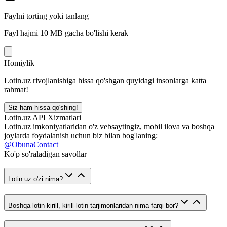
Faylni torting yoki tanlang
Fayl hajmi 10 MB gacha bo'lishi kerak
Homiylik
Lotin.uz rivojlanishiga hissa qo'shgan quyidagi insonlarga katta
rahmat!
Siz ham hissa qo'shing!
Lotin.uz API Xizmatlari
Lotin.uz imkoniyatlaridan o'z vebsaytingiz, mobil ilova va boshqa
joylarda foydalanish uchun biz bilan bog'laning:
@ObunaContact
Ko'p so'raladigan savollar
Lotin.uz o'zi nima?
Boshqa lotin-kirill, kirill-lotin tarjimonlaridan nima farqi bor?