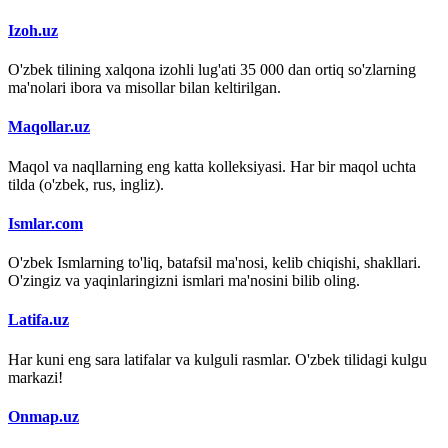
Izoh.uz
O'zbek tilining xalqona izohli lug'ati 35 000 dan ortiq so'zlarning
ma'nolari ibora va misollar bilan keltirilgan.
Maqollar.uz
Maqol va naqllarning eng katta kolleksiyasi. Har bir maqol uchta
tilda (o'zbek, rus, ingliz).
Ismlar.com
O'zbek Ismlarning to'liq, batafsil ma'nosi, kelib chiqishi, shakllari.
O'zingiz va yaqinlaringizni ismlari ma'nosini bilib oling.
Latifa.uz
Har kuni eng sara latifalar va kulguli rasmlar. O'zbek tilidagi kulgu
markazi!
Onmap.uz