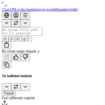
Chat
API
Loyiha haqida
Savol-javob
Minnatdorchilik
O‘
o‘
G‘
g‘
’
Bu yerda natija chiqadi :)
Yo'nalishni tanlash
Translit
Fayl alifbosini o'girish