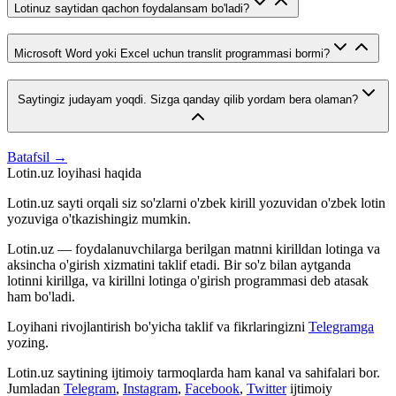
Lotinuz saytidan qachon foydalansam bo'ladi?
Microsoft Word yoki Excel uchun translit programmasi bormi?
Saytingiz judayam yoqdi. Sizga qanday qilib yordam bera olaman?
Batafsil →
Lotin.uz loyihasi haqida
Lotin.uz sayti orqali siz so'zlarni o'zbek kirill yozuvidan o'zbek lotin
yozuviga o'tkazishingiz mumkin.
Lotin.uz — foydalanuvchilarga berilgan matnni kirilldan lotinga va
aksincha o'girish xizmatini taklif etadi. Bir so'z bilan aytganda
lotinni kirillga, va kirillni lotinga o'girish programmasi deb atasak
ham bo'ladi.
Loyihani rivojlantirish bo'yicha taklif va fikrlaringizni
Telegramga
yozing.
Lotin.uz saytining ijtimoiy tarmoqlarda ham kanal va sahifalari bor.
Jumladan
Telegram
,
Instagram
,
Facebook
,
Twitter
ijtimoiy