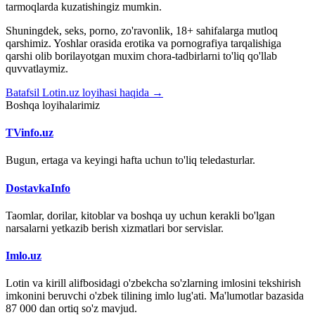
tarmoqlarda kuzatishingiz mumkin.
Shuningdek, seks, porno, zo'ravonlik, 18+ sahifalarga mutloq
qarshimiz. Yoshlar orasida erotika va pornografiya tarqalishiga
qarshi olib borilayotgan muxim chora-tadbirlarni to'liq qo'llab
quvvatlaymiz.
Batafsil Lotin.uz loyihasi haqida →
Boshqa loyihalarimiz
TVinfo.uz
Bugun, ertaga va keyingi hafta uchun to'liq teledasturlar.
DostavkaInfo
Taomlar, dorilar, kitoblar va boshqa uy uchun kerakli bo'lgan
narsalarni yetkazib berish xizmatlari bor servislar.
Imlo.uz
Lotin va kirill alifbosidagi o'zbekcha so'zlarning imlosini tekshirish
imkonini beruvchi o'zbek tilining imlo lug'ati. Ma'lumotlar bazasida
87 000 dan ortiq so'z mavjud.