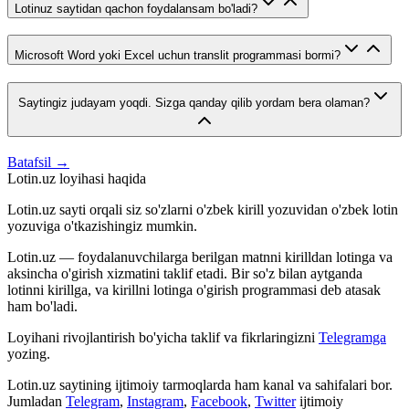
Lotinuz saytidan qachon foydalansam bo'ladi?
Microsoft Word yoki Excel uchun translit programmasi bormi?
Saytingiz judayam yoqdi. Sizga qanday qilib yordam bera olaman?
Batafsil →
Lotin.uz loyihasi haqida
Lotin.uz sayti orqali siz so'zlarni o'zbek kirill yozuvidan o'zbek lotin
yozuviga o'tkazishingiz mumkin.
Lotin.uz — foydalanuvchilarga berilgan matnni kirilldan lotinga va
aksincha o'girish xizmatini taklif etadi. Bir so'z bilan aytganda
lotinni kirillga, va kirillni lotinga o'girish programmasi deb atasak
ham bo'ladi.
Loyihani rivojlantirish bo'yicha taklif va fikrlaringizni
Telegramga
yozing.
Lotin.uz saytining ijtimoiy tarmoqlarda ham kanal va sahifalari bor.
Jumladan
Telegram
,
Instagram
,
Facebook
,
Twitter
ijtimoiy