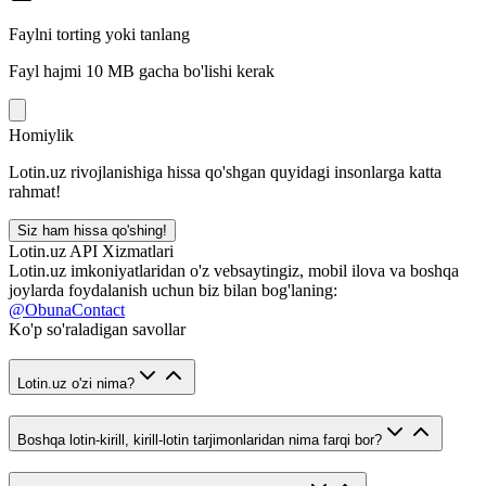
Faylni torting yoki tanlang
Fayl hajmi 10 MB gacha bo'lishi kerak
Homiylik
Lotin.uz rivojlanishiga hissa qo'shgan quyidagi insonlarga katta
rahmat!
Siz ham hissa qo'shing!
Lotin.uz API Xizmatlari
Lotin.uz imkoniyatlaridan o'z vebsaytingiz, mobil ilova va boshqa
joylarda foydalanish uchun biz bilan bog'laning:
@ObunaContact
Ko'p so'raladigan savollar
Lotin.uz o'zi nima?
Boshqa lotin-kirill, kirill-lotin tarjimonlaridan nima farqi bor?