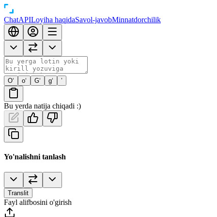
Chat
API
Loyiha haqida
Savol-javob
Minnatdorchilik
O‘
o‘
G‘
g‘
’
Bu yerda natija chiqadi :)
Yo'nalishni tanlash
Translit
Fayl alifbosini o'girish