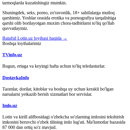
tarmoqlarda kuzatishingiz mumkin.
Shuningdek, seks, porno, zo'ravonlik, 18+ sahifalarga mutloq
qarshimiz. Yoshlar orasida erotika va pornografiya tarqalishiga
qarshi olib borilayotgan muxim chora-tadbirlarni to'liq qo'llab
quvvatlaymiz.
Batafsil Lotin.uz loyihasi haqida →
Boshqa loyihalarimiz
TVinfo.uz
Bugun, ertaga va keyingi hafta uchun to'liq teledasturlar.
DostavkaInfo
Taomlar, dorilar, kitoblar va boshqa uy uchun kerakli bo'lgan
narsalarni yetkazib berish xizmatlari bor servislar.
Imlo.uz
Lotin va kirill alifbosidagi o'zbekcha so'zlarning imlosini tekshirish
imkonini beruvchi o'zbek tilining imlo lug'ati. Ma'lumotlar bazasida
87 000 dan ortiq so'z mavjud.