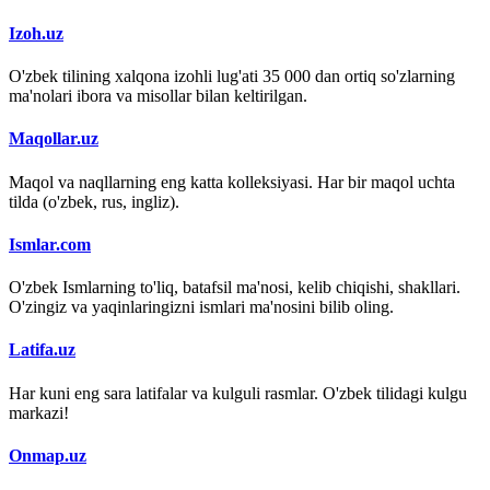
Izoh.uz
O'zbek tilining xalqona izohli lug'ati 35 000 dan ortiq so'zlarning
ma'nolari ibora va misollar bilan keltirilgan.
Maqollar.uz
Maqol va naqllarning eng katta kolleksiyasi. Har bir maqol uchta
tilda (o'zbek, rus, ingliz).
Ismlar.com
O'zbek Ismlarning to'liq, batafsil ma'nosi, kelib chiqishi, shakllari.
O'zingiz va yaqinlaringizni ismlari ma'nosini bilib oling.
Latifa.uz
Har kuni eng sara latifalar va kulguli rasmlar. O'zbek tilidagi kulgu
markazi!
Onmap.uz