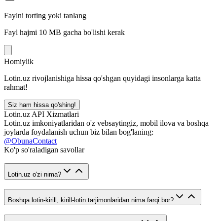
Faylni torting yoki tanlang
Fayl hajmi 10 MB gacha bo'lishi kerak
Homiylik
Lotin.uz rivojlanishiga hissa qo'shgan quyidagi insonlarga katta
rahmat!
Siz ham hissa qo'shing!
Lotin.uz API Xizmatlari
Lotin.uz imkoniyatlaridan o'z vebsaytingiz, mobil ilova va boshqa
joylarda foydalanish uchun biz bilan bog'laning:
@ObunaContact
Ko'p so'raladigan savollar
Lotin.uz o'zi nima?
Boshqa lotin-kirill, kirill-lotin tarjimonlaridan nima farqi bor?