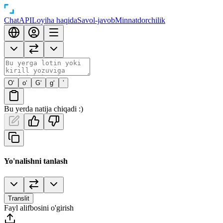
Chat
API
Loyiha haqida
Savol-javob
Minnatdorchilik
O‘
o‘
G‘
g‘
’
Bu yerda natija chiqadi :)
Yo'nalishni tanlash
Translit
Fayl alifbosini o'girish