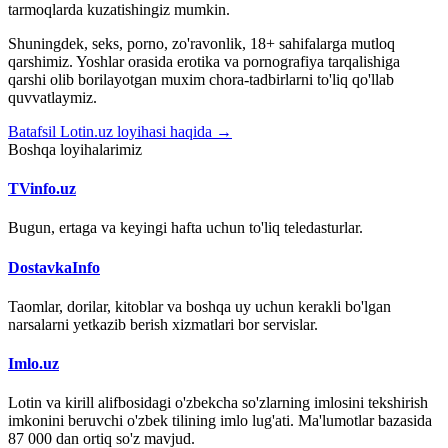
tarmoqlarda kuzatishingiz mumkin.
Shuningdek, seks, porno, zo'ravonlik, 18+ sahifalarga mutloq
qarshimiz. Yoshlar orasida erotika va pornografiya tarqalishiga
qarshi olib borilayotgan muxim chora-tadbirlarni to'liq qo'llab
quvvatlaymiz.
Batafsil Lotin.uz loyihasi haqida →
Boshqa loyihalarimiz
TVinfo.uz
Bugun, ertaga va keyingi hafta uchun to'liq teledasturlar.
DostavkaInfo
Taomlar, dorilar, kitoblar va boshqa uy uchun kerakli bo'lgan
narsalarni yetkazib berish xizmatlari bor servislar.
Imlo.uz
Lotin va kirill alifbosidagi o'zbekcha so'zlarning imlosini tekshirish
imkonini beruvchi o'zbek tilining imlo lug'ati. Ma'lumotlar bazasida
87 000 dan ortiq so'z mavjud.