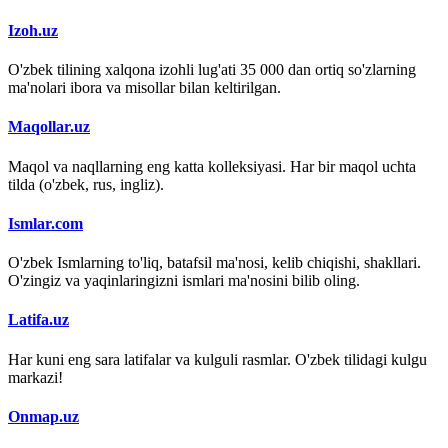
Izoh.uz
O'zbek tilining xalqona izohli lug'ati 35 000 dan ortiq so'zlarning
ma'nolari ibora va misollar bilan keltirilgan.
Maqollar.uz
Maqol va naqllarning eng katta kolleksiyasi. Har bir maqol uchta
tilda (o'zbek, rus, ingliz).
Ismlar.com
O'zbek Ismlarning to'liq, batafsil ma'nosi, kelib chiqishi, shakllari.
O'zingiz va yaqinlaringizni ismlari ma'nosini bilib oling.
Latifa.uz
Har kuni eng sara latifalar va kulguli rasmlar. O'zbek tilidagi kulgu
markazi!
Onmap.uz