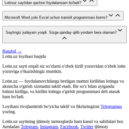
Lotinuz saytidan qachon foydalansam bo'ladi?
Microsoft Word yoki Excel uchun translit programmasi bormi?
Saytingiz judayam yoqdi. Sizga qanday qilib yordam bera olaman?
Batafsil →
Lotin.uz loyihasi haqida
Lotin.uz sayti orqali siz so'zlarni o'zbek kirill yozuvidan o'zbek lotin
yozuviga o'tkazishingiz mumkin.
Lotin.uz — foydalanuvchilarga berilgan matnni kirilldan lotinga va
aksincha o'girish xizmatini taklif etadi. Bir so'z bilan aytganda
lotinni kirillga, va kirillni lotinga o'girish programmasi deb atasak
ham bo'ladi.
Loyihani rivojlantirish bo'yicha taklif va fikrlaringizni
Telegramga
yozing.
Lotin.uz saytining ijtimoiy tarmoqlarda ham kanal va sahifalari bor.
Jumladan
Telegram
,
Instagram
,
Facebook
,
Twitter
ijtimoiy