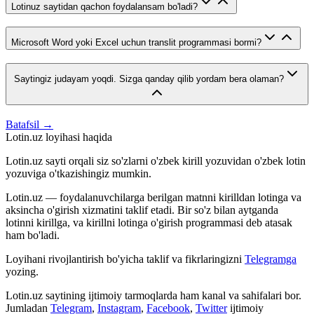
Lotinuz saytidan qachon foydalansam bo'ladi?
Microsoft Word yoki Excel uchun translit programmasi bormi?
Saytingiz judayam yoqdi. Sizga qanday qilib yordam bera olaman?
Batafsil →
Lotin.uz loyihasi haqida
Lotin.uz sayti orqali siz so'zlarni o'zbek kirill yozuvidan o'zbek lotin
yozuviga o'tkazishingiz mumkin.
Lotin.uz — foydalanuvchilarga berilgan matnni kirilldan lotinga va
aksincha o'girish xizmatini taklif etadi. Bir so'z bilan aytganda
lotinni kirillga, va kirillni lotinga o'girish programmasi deb atasak
ham bo'ladi.
Loyihani rivojlantirish bo'yicha taklif va fikrlaringizni
Telegramga
yozing.
Lotin.uz saytining ijtimoiy tarmoqlarda ham kanal va sahifalari bor.
Jumladan
Telegram
,
Instagram
,
Facebook
,
Twitter
ijtimoiy