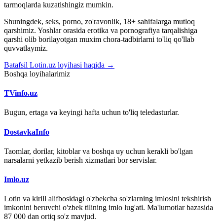
tarmoqlarda kuzatishingiz mumkin.
Shuningdek, seks, porno, zo'ravonlik, 18+ sahifalarga mutloq
qarshimiz. Yoshlar orasida erotika va pornografiya tarqalishiga
qarshi olib borilayotgan muxim chora-tadbirlarni to'liq qo'llab
quvvatlaymiz.
Batafsil Lotin.uz loyihasi haqida →
Boshqa loyihalarimiz
TVinfo.uz
Bugun, ertaga va keyingi hafta uchun to'liq teledasturlar.
DostavkaInfo
Taomlar, dorilar, kitoblar va boshqa uy uchun kerakli bo'lgan
narsalarni yetkazib berish xizmatlari bor servislar.
Imlo.uz
Lotin va kirill alifbosidagi o'zbekcha so'zlarning imlosini tekshirish
imkonini beruvchi o'zbek tilining imlo lug'ati. Ma'lumotlar bazasida
87 000 dan ortiq so'z mavjud.