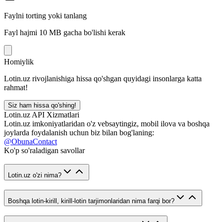
Faylni torting yoki tanlang
Fayl hajmi 10 MB gacha bo'lishi kerak
Homiylik
Lotin.uz rivojlanishiga hissa qo'shgan quyidagi insonlarga katta
rahmat!
Siz ham hissa qo'shing!
Lotin.uz API Xizmatlari
Lotin.uz imkoniyatlaridan o'z vebsaytingiz, mobil ilova va boshqa
joylarda foydalanish uchun biz bilan bog'laning:
@ObunaContact
Ko'p so'raladigan savollar
Lotin.uz o'zi nima?
Boshqa lotin-kirill, kirill-lotin tarjimonlaridan nima farqi bor?