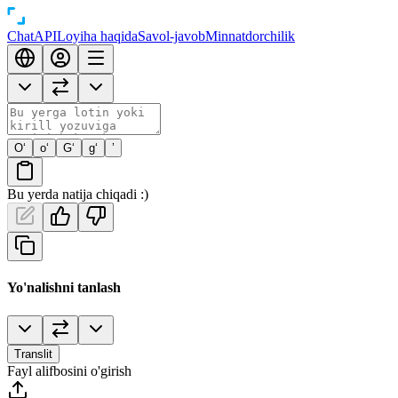
Chat
API
Loyiha haqida
Savol-javob
Minnatdorchilik
O‘
o‘
G‘
g‘
’
Bu yerda natija chiqadi :)
Yo'nalishni tanlash
Translit
Fayl alifbosini o'girish