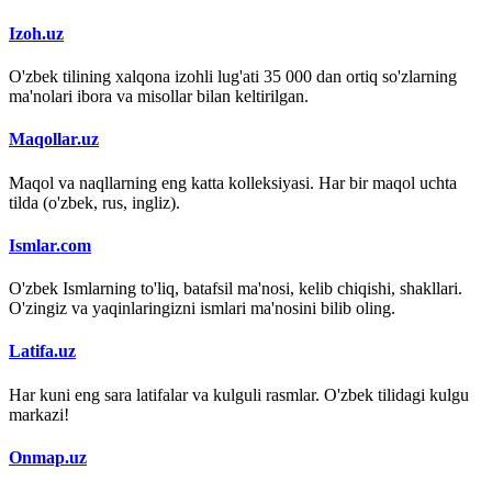
Izoh.uz
O'zbek tilining xalqona izohli lug'ati 35 000 dan ortiq so'zlarning
ma'nolari ibora va misollar bilan keltirilgan.
Maqollar.uz
Maqol va naqllarning eng katta kolleksiyasi. Har bir maqol uchta
tilda (o'zbek, rus, ingliz).
Ismlar.com
O'zbek Ismlarning to'liq, batafsil ma'nosi, kelib chiqishi, shakllari.
O'zingiz va yaqinlaringizni ismlari ma'nosini bilib oling.
Latifa.uz
Har kuni eng sara latifalar va kulguli rasmlar. O'zbek tilidagi kulgu
markazi!
Onmap.uz