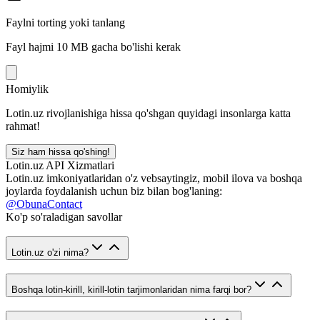
Faylni torting yoki tanlang
Fayl hajmi 10 MB gacha bo'lishi kerak
Homiylik
Lotin.uz rivojlanishiga hissa qo'shgan quyidagi insonlarga katta
rahmat!
Siz ham hissa qo'shing!
Lotin.uz API Xizmatlari
Lotin.uz imkoniyatlaridan o'z vebsaytingiz, mobil ilova va boshqa
joylarda foydalanish uchun biz bilan bog'laning:
@ObunaContact
Ko'p so'raladigan savollar
Lotin.uz o'zi nima?
Boshqa lotin-kirill, kirill-lotin tarjimonlaridan nima farqi bor?