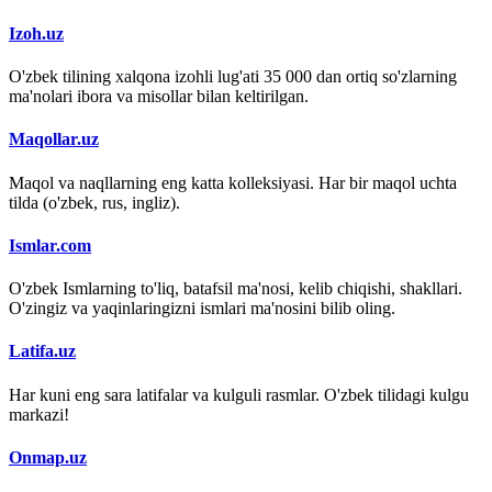
Izoh.uz
O'zbek tilining xalqona izohli lug'ati 35 000 dan ortiq so'zlarning
ma'nolari ibora va misollar bilan keltirilgan.
Maqollar.uz
Maqol va naqllarning eng katta kolleksiyasi. Har bir maqol uchta
tilda (o'zbek, rus, ingliz).
Ismlar.com
O'zbek Ismlarning to'liq, batafsil ma'nosi, kelib chiqishi, shakllari.
O'zingiz va yaqinlaringizni ismlari ma'nosini bilib oling.
Latifa.uz
Har kuni eng sara latifalar va kulguli rasmlar. O'zbek tilidagi kulgu
markazi!
Onmap.uz