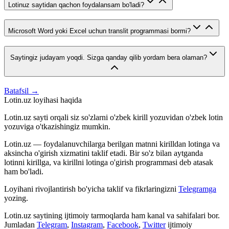
Lotinuz saytidan qachon foydalansam bo'ladi?
Microsoft Word yoki Excel uchun translit programmasi bormi?
Saytingiz judayam yoqdi. Sizga qanday qilib yordam bera olaman?
Batafsil →
Lotin.uz loyihasi haqida
Lotin.uz sayti orqali siz so'zlarni o'zbek kirill yozuvidan o'zbek lotin
yozuviga o'tkazishingiz mumkin.
Lotin.uz — foydalanuvchilarga berilgan matnni kirilldan lotinga va
aksincha o'girish xizmatini taklif etadi. Bir so'z bilan aytganda
lotinni kirillga, va kirillni lotinga o'girish programmasi deb atasak
ham bo'ladi.
Loyihani rivojlantirish bo'yicha taklif va fikrlaringizni
Telegramga
yozing.
Lotin.uz saytining ijtimoiy tarmoqlarda ham kanal va sahifalari bor.
Jumladan
Telegram
,
Instagram
,
Facebook
,
Twitter
ijtimoiy