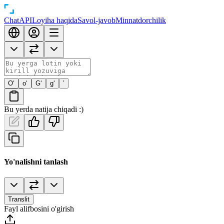
Chat
API
Loyiha haqida
Savol-javob
Minnatdorchilik
O‘
o‘
G‘
g‘
’
Bu yerda natija chiqadi :)
Yo'nalishni tanlash
Translit
Fayl alifbosini o'girish