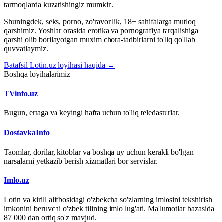
tarmoqlarda kuzatishingiz mumkin.
Shuningdek, seks, porno, zo'ravonlik, 18+ sahifalarga mutloq
qarshimiz. Yoshlar orasida erotika va pornografiya tarqalishiga
qarshi olib borilayotgan muxim chora-tadbirlarni to'liq qo'llab
quvvatlaymiz.
Batafsil Lotin.uz loyihasi haqida →
Boshqa loyihalarimiz
TVinfo.uz
Bugun, ertaga va keyingi hafta uchun to'liq teledasturlar.
DostavkaInfo
Taomlar, dorilar, kitoblar va boshqa uy uchun kerakli bo'lgan
narsalarni yetkazib berish xizmatlari bor servislar.
Imlo.uz
Lotin va kirill alifbosidagi o'zbekcha so'zlarning imlosini tekshirish
imkonini beruvchi o'zbek tilining imlo lug'ati. Ma'lumotlar bazasida
87 000 dan ortiq so'z mavjud.