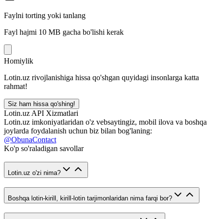
Faylni torting yoki tanlang
Fayl hajmi 10 MB gacha bo'lishi kerak
Homiylik
Lotin.uz rivojlanishiga hissa qo'shgan quyidagi insonlarga katta
rahmat!
Siz ham hissa qo'shing!
Lotin.uz API Xizmatlari
Lotin.uz imkoniyatlaridan o'z vebsaytingiz, mobil ilova va boshqa
joylarda foydalanish uchun biz bilan bog'laning:
@ObunaContact
Ko'p so'raladigan savollar
Lotin.uz o'zi nima?
Boshqa lotin-kirill, kirill-lotin tarjimonlaridan nima farqi bor?