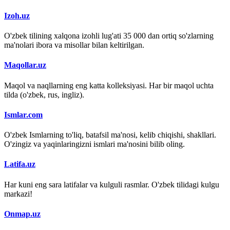
Izoh.uz
O'zbek tilining xalqona izohli lug'ati 35 000 dan ortiq so'zlarning
ma'nolari ibora va misollar bilan keltirilgan.
Maqollar.uz
Maqol va naqllarning eng katta kolleksiyasi. Har bir maqol uchta
tilda (o'zbek, rus, ingliz).
Ismlar.com
O'zbek Ismlarning to'liq, batafsil ma'nosi, kelib chiqishi, shakllari.
O'zingiz va yaqinlaringizni ismlari ma'nosini bilib oling.
Latifa.uz
Har kuni eng sara latifalar va kulguli rasmlar. O'zbek tilidagi kulgu
markazi!
Onmap.uz