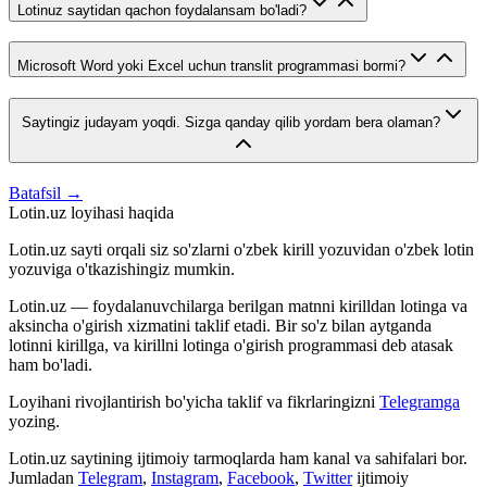
Lotinuz saytidan qachon foydalansam bo'ladi?
Microsoft Word yoki Excel uchun translit programmasi bormi?
Saytingiz judayam yoqdi. Sizga qanday qilib yordam bera olaman?
Batafsil →
Lotin.uz loyihasi haqida
Lotin.uz sayti orqali siz so'zlarni o'zbek kirill yozuvidan o'zbek lotin
yozuviga o'tkazishingiz mumkin.
Lotin.uz — foydalanuvchilarga berilgan matnni kirilldan lotinga va
aksincha o'girish xizmatini taklif etadi. Bir so'z bilan aytganda
lotinni kirillga, va kirillni lotinga o'girish programmasi deb atasak
ham bo'ladi.
Loyihani rivojlantirish bo'yicha taklif va fikrlaringizni
Telegramga
yozing.
Lotin.uz saytining ijtimoiy tarmoqlarda ham kanal va sahifalari bor.
Jumladan
Telegram
,
Instagram
,
Facebook
,
Twitter
ijtimoiy