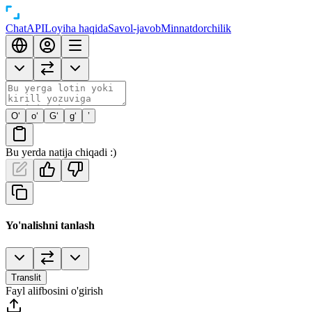
Chat
API
Loyiha haqida
Savol-javob
Minnatdorchilik
O‘
o‘
G‘
g‘
’
Bu yerda natija chiqadi :)
Yo'nalishni tanlash
Translit
Fayl alifbosini o'girish