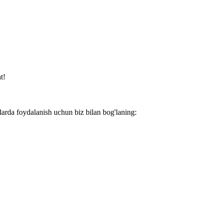
t!
larda foydalanish uchun biz bilan bog'laning: