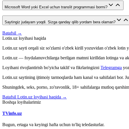
Microsoft Word yoki Excel uchun translit programmasi bormi?
Saytingiz judayam yoqdi. Sizga qanday qilib yordam bera olaman?
Batafsil →
Lotin.uz loyihasi haqida
Lotin.uz sayti orqali siz so'zlarni o'zbek kirill yozuvidan o'zbek loti
Lotin.uz — foydalanuvchilarga berilgan matnni kirilldan lotinga va aksin
Loyihani rivojlantirish bo'yicha taklif va fikrlaringizni
Telegramga
yoz
Lotin.uz saytining ijtimoiy tarmoqlarda ham kanal va sahifalari bor. 
Shuningdek, seks, porno, zo'ravonlik, 18+ sahifalarga mutloq qarshimiz
Batafsil Lotin.uz loyihasi haqida →
Boshqa loyihalarimiz
TVinfo.uz
Bugun, ertaga va keyingi hafta uchun to'liq teledasturlar.