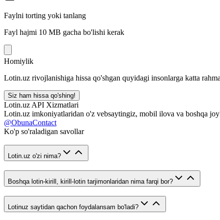
Faylni torting yoki tanlang
Fayl hajmi 10 MB gacha bo'lishi kerak
Homiylik
Lotin.uz rivojlanishiga hissa qo'shgan quyidagi insonlarga katta rahma
Siz ham hissa qo'shing!
Lotin.uz API Xizmatlari
Lotin.uz imkoniyatlaridan o'z vebsaytingiz, mobil ilova va boshqa joy
@ObunaContact
Ko'p so'raladigan savollar
Lotin.uz o'zi nima?
Boshqa lotin-kirill, kirill-lotin tarjimonlaridan nima farqi bor?
Lotinuz saytidan qachon foydalansam bo'ladi?