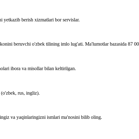
i yetkazib berish xizmatlari bor servislar.
imkonini beruvchi o'zbek tilining imlo lug'ati. Ma'lumotlar bazasida 87 0
lari ibora va misollar bilan keltirilgan.
o'zbek, rus, ingliz).
zingiz va yaqinlaringizni ismlari ma'nosini bilib oling.