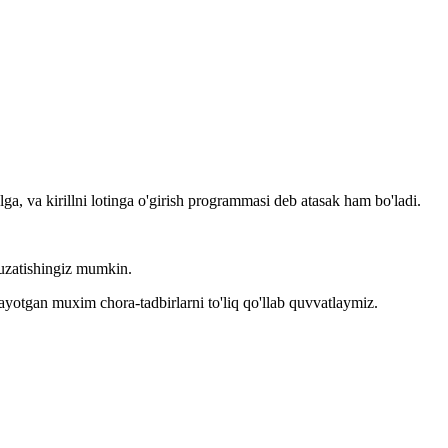
llga, va kirillni lotinga o'girish programmasi deb atasak ham bo'ladi.
kuzatishingiz mumkin.
layotgan muxim chora-tadbirlarni to'liq qo'llab quvvatlaymiz.