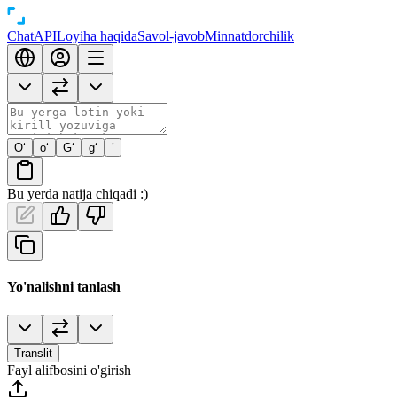
Chat
API
Loyiha haqida
Savol-javob
Minnatdorchilik
O‘
o‘
G‘
g‘
’
Bu yerda natija chiqadi :)
Yo'nalishni tanlash
Translit
Fayl alifbosini o'girish