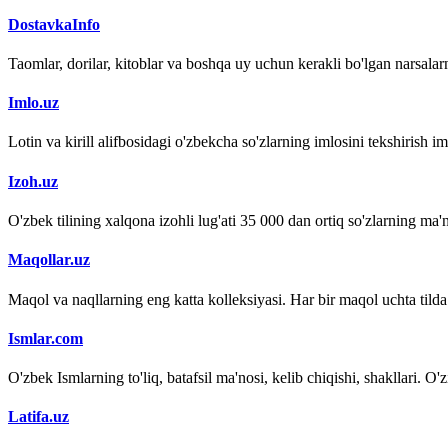
DostavkaInfo
Taomlar, dorilar, kitoblar va boshqa uy uchun kerakli bo'lgan narsalarn
Imlo.uz
Lotin va kirill alifbosidagi o'zbekcha so'zlarning imlosini tekshirish 
Izoh.uz
O'zbek tilining xalqona izohli lug'ati 35 000 dan ortiq so'zlarning ma'no
Maqollar.uz
Maqol va naqllarning eng katta kolleksiyasi. Har bir maqol uchta tilda (
Ismlar.com
O'zbek Ismlarning to'liq, batafsil ma'nosi, kelib chiqishi, shakllari. O'
Latifa.uz