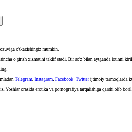
n yozuviga o'tkazishingiz mumkin.
cha o'girish xizmatini taklif etadi. Bir so'z bilan aytganda lotinni kiri
ing.
Jumladan
Telegram
,
Instagram
,
Facebook
,
Twitter
ijtimoiy tarmoqlarda 
. Yoshlar orasida erotika va pornografiya tarqalishiga qarshi olib bori