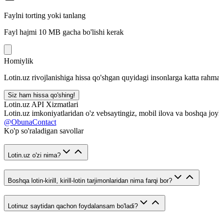
Faylni torting yoki tanlang
Fayl hajmi 10 MB gacha bo'lishi kerak
Homiylik
Lotin.uz rivojlanishiga hissa qo'shgan quyidagi insonlarga katta rahma
Siz ham hissa qo'shing!
Lotin.uz API Xizmatlari
Lotin.uz imkoniyatlaridan o'z vebsaytingiz, mobil ilova va boshqa joy
@ObunaContact
Ko'p so'raladigan savollar
Lotin.uz o'zi nima?
Boshqa lotin-kirill, kirill-lotin tarjimonlaridan nima farqi bor?
Lotinuz saytidan qachon foydalansam bo'ladi?