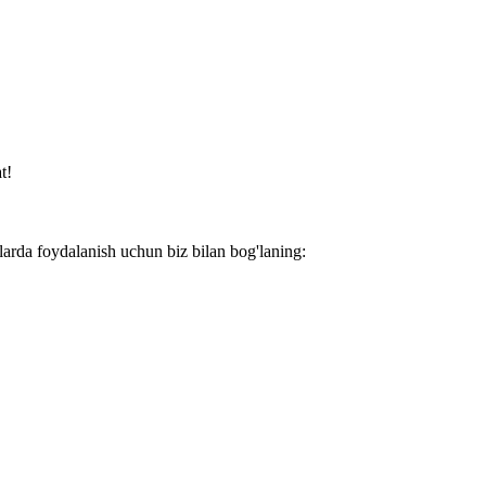
t!
larda foydalanish uchun biz bilan bog'laning: