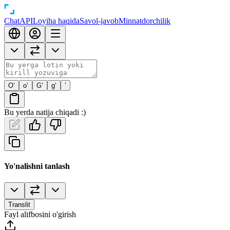
Chat
API
Loyiha haqida
Savol-javob
Minnatdorchilik
O‘
o‘
G‘
g‘
’
Bu yerda natija chiqadi :)
Yo'nalishni tanlash
Translit
Fayl alifbosini o'girish