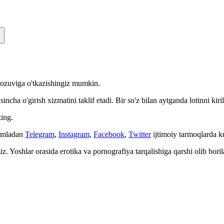
n yozuviga o'tkazishingiz mumkin.
cha o'girish xizmatini taklif etadi. Bir so'z bilan aytganda lotinni kiri
ing.
Jumladan
Telegram
,
Instagram
,
Facebook
,
Twitter
ijtimoiy tarmoqlarda 
. Yoshlar orasida erotika va pornografiya tarqalishiga qarshi olib bori