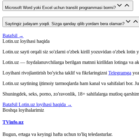
Microsoft Word yoki Excel uchun translit programmasi bormi?
Saytingiz judayam yoqdi. Sizga qanday qilib yordam bera olaman?
Batafsil →
Lotin.uz loyihasi haqida
Lotin.uz sayti orqali siz so'zlarni o'zbek kirill yozuvidan o'zbek loti
Lotin.uz — foydalanuvchilarga berilgan matnni kirilldan lotinga va aksin
Loyihani rivojlantirish bo'yicha taklif va fikrlaringizni
Telegramga
yoz
Lotin.uz saytining ijtimoiy tarmoqlarda ham kanal va sahifalari bor. 
Shuningdek, seks, porno, zo'ravonlik, 18+ sahifalarga mutloq qarshimiz
Batafsil Lotin.uz loyihasi haqida →
Boshqa loyihalarimiz
TVinfo.uz
Bugun, ertaga va keyingi hafta uchun to'liq teledasturlar.