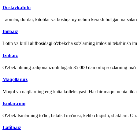
DostavkaInfo
Taomlar, dorilar, kitoblar va boshqa uy uchun kerakli bo'lgan narsalarn
Imlo.uz
Lotin va kirill alifbosidagi o'zbekcha so'zlarning imlosini tekshirish 
Izoh.uz
O'zbek tilining xalqona izohli lug'ati 35 000 dan ortiq so'zlarning ma'no
Maqollar.uz
Maqol va naqllarning eng katta kolleksiyasi. Har bir maqol uchta tilda (
Ismlar.com
O'zbek Ismlarning to'liq, batafsil ma'nosi, kelib chiqishi, shakllari. O'
Latifa.uz