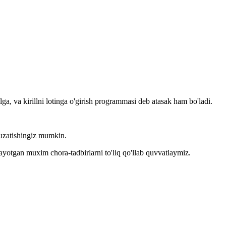
llga, va kirillni lotinga o'girish programmasi deb atasak ham bo'ladi.
kuzatishingiz mumkin.
layotgan muxim chora-tadbirlarni to'liq qo'llab quvvatlaymiz.