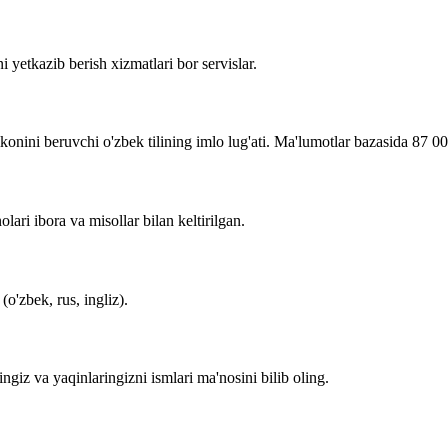
i yetkazib berish xizmatlari bor servislar.
imkonini beruvchi o'zbek tilining imlo lug'ati. Ma'lumotlar bazasida 87 0
lari ibora va misollar bilan keltirilgan.
o'zbek, rus, ingliz).
zingiz va yaqinlaringizni ismlari ma'nosini bilib oling.