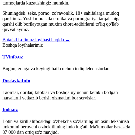
tarmoqlarda kuzatishingiz mumkin.
Shuningdek, seks, porno, zo'ravonlik, 18+ sahifalarga mutloq
qarshimiz. Yoshlar orasida erotika va pornografiya tarqalishiga
qarshi olib borilayotgan muxim chora-tadbirlarni to'liq qo'llab
quvvatlaymiz.
Batafsil Lotin.uz loyihasi haqida →
Boshqa loyihalarimiz
TVinfo.uz
Bugun, ertaga va keyingi hafta uchun to'liq teledasturlar.
DostavkaInfo
Taomlar, dorilar, kitoblar va boshqa uy uchun kerakli bo'lgan
narsalarni yetkazib berish xizmatlari bor servislar.
Imlo.uz
Lotin va kirill alifbosidagi o'zbekcha so'zlarning imlosini tekshirish
imkonini beruvchi o'zbek tilining imlo lug'ati. Ma'lumotlar bazasida
87 000 dan ortiq so'z mavjud.