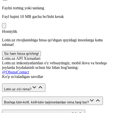
Faylni torting yoki tanlang
Fayl hajmi 10 MB gacha bo'lishi kerak
Homiylik
Lotin.uz rivojlanishiga hissa qo'shgan quyidagi insonlarga katta
rahmat!
Siz ham hissa qo'shing!
Lotin.uz API Xizmatlari
Lotin.uz imkoniyatlaridan o'z vebsaytingiz, mobil ilova va boshqa
joylarda foydalanish uchun biz bilan bog'laning:
@ObunaContact
Ko'p so'raladigan savollar
Lotin.uz o'zi nima?
Boshqa lotin-kirill, kirill-lotin tarjimonlaridan nima farqi bor?