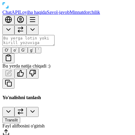
Chat
API
Loyiha haqida
Savol-javob
Minnatdorchilik
O‘
o‘
G‘
g‘
’
Bu yerda natija chiqadi :)
Yo'nalishni tanlash
Translit
Fayl alifbosini o'girish