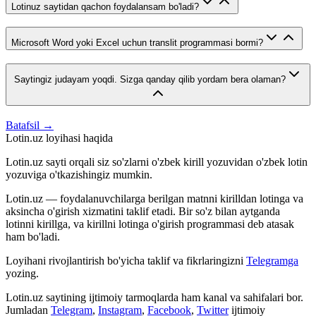
Lotinuz saytidan qachon foydalansam bo'ladi?
Microsoft Word yoki Excel uchun translit programmasi bormi?
Saytingiz judayam yoqdi. Sizga qanday qilib yordam bera olaman?
Batafsil →
Lotin.uz loyihasi haqida
Lotin.uz sayti orqali siz so'zlarni o'zbek kirill yozuvidan o'zbek lotin
yozuviga o'tkazishingiz mumkin.
Lotin.uz — foydalanuvchilarga berilgan matnni kirilldan lotinga va
aksincha o'girish xizmatini taklif etadi. Bir so'z bilan aytganda
lotinni kirillga, va kirillni lotinga o'girish programmasi deb atasak
ham bo'ladi.
Loyihani rivojlantirish bo'yicha taklif va fikrlaringizni
Telegramga
yozing.
Lotin.uz saytining ijtimoiy tarmoqlarda ham kanal va sahifalari bor.
Jumladan
Telegram
,
Instagram
,
Facebook
,
Twitter
ijtimoiy