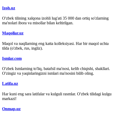
Izoh.uz
O'zbek tilining xalqona izohli lug'ati 35 000 dan ortiq so'zlarning
ma'nolari ibora va misollar bilan keltirilgan.
Maqollar.uz
Maqol va naqllarning eng katta kolleksiyasi. Har bir maqol uchta
tilda (o'zbek, rus, ingliz).
Ismlar.com
O'zbek Ismlarning to'liq, batafsil ma'nosi, kelib chiqishi, shakllari.
O'zingiz va yaqinlaringizni ismlari ma'nosini bilib oling.
Latifa.uz
Har kuni eng sara latifalar va kulguli rasmlar. O'zbek tilidagi kulgu
markazi!
Onmap.uz