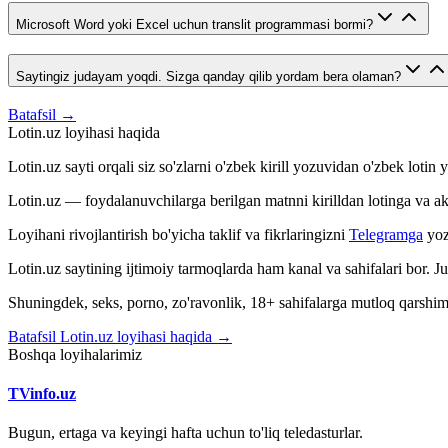
Microsoft Word yoki Excel uchun translit programmasi bormi?
Saytingiz judayam yoqdi. Sizga qanday qilib yordam bera olaman?
Batafsil →
Lotin.uz loyihasi haqida
Lotin.uz sayti orqali siz so'zlarni o'zbek kirill yozuvidan o'zbek loti
Lotin.uz — foydalanuvchilarga berilgan matnni kirilldan lotinga va aksin
Loyihani rivojlantirish bo'yicha taklif va fikrlaringizni
Telegramga
yoz
Lotin.uz saytining ijtimoiy tarmoqlarda ham kanal va sahifalari bor. 
Shuningdek, seks, porno, zo'ravonlik, 18+ sahifalarga mutloq qarshimiz
Batafsil Lotin.uz loyihasi haqida →
Boshqa loyihalarimiz
TVinfo.uz
Bugun, ertaga va keyingi hafta uchun to'liq teledasturlar.