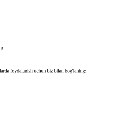
t!
larda foydalanish uchun biz bilan bog'laning: