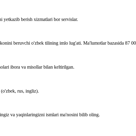
i yetkazib berish xizmatlari bor servislar.
imkonini beruvchi o'zbek tilining imlo lug'ati. Ma'lumotlar bazasida 87 0
lari ibora va misollar bilan keltirilgan.
o'zbek, rus, ingliz).
zingiz va yaqinlaringizni ismlari ma'nosini bilib oling.