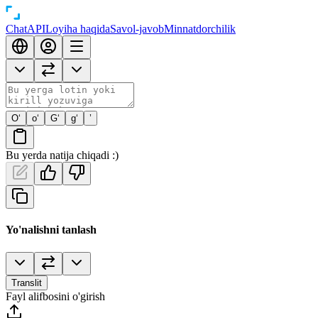
Chat
API
Loyiha haqida
Savol-javob
Minnatdorchilik
O‘
o‘
G‘
g‘
’
Bu yerda natija chiqadi :)
Yo'nalishni tanlash
Translit
Fayl alifbosini o'girish