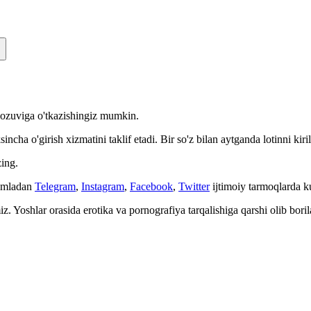
n yozuviga o'tkazishingiz mumkin.
cha o'girish xizmatini taklif etadi. Bir so'z bilan aytganda lotinni kiri
ing.
Jumladan
Telegram
,
Instagram
,
Facebook
,
Twitter
ijtimoiy tarmoqlarda 
. Yoshlar orasida erotika va pornografiya tarqalishiga qarshi olib bori