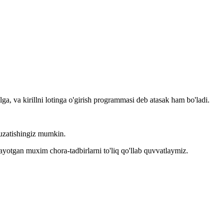
llga, va kirillni lotinga o'girish programmasi deb atasak ham bo'ladi.
kuzatishingiz mumkin.
layotgan muxim chora-tadbirlarni to'liq qo'llab quvvatlaymiz.