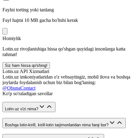
Faylni torting yoki tanlang
Fayl hajmi 10 MB gacha bo'lishi kerak
Homiylik
Lotin.uz rivojlanishiga hissa qo'shgan quyidagi insonlarga katta
rahmat!
Siz ham hissa qo'shing!
Lotin.uz API Xizmatlari
Lotin.uz imkoniyatlaridan o'z vebsaytingiz, mobil ilova va boshqa
joylarda foydalanish uchun biz bilan bog'laning:
@ObunaContact
Ko'p so'raladigan savollar
Lotin.uz o'zi nima?
Boshqa lotin-kirill, kirill-lotin tarjimonlaridan nima farqi bor?