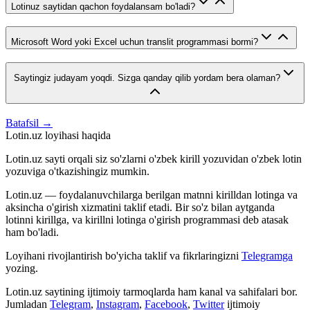
Lotinuz saytidan qachon foydalansam bo'ladi?
Microsoft Word yoki Excel uchun translit programmasi bormi?
Saytingiz judayam yoqdi. Sizga qanday qilib yordam bera olaman?
Batafsil →
Lotin.uz loyihasi haqida
Lotin.uz sayti orqali siz so'zlarni o'zbek kirill yozuvidan o'zbek lotin
yozuviga o'tkazishingiz mumkin.
Lotin.uz — foydalanuvchilarga berilgan matnni kirilldan lotinga va
aksincha o'girish xizmatini taklif etadi. Bir so'z bilan aytganda
lotinni kirillga, va kirillni lotinga o'girish programmasi deb atasak
ham bo'ladi.
Loyihani rivojlantirish bo'yicha taklif va fikrlaringizni
Telegramga
yozing.
Lotin.uz saytining ijtimoiy tarmoqlarda ham kanal va sahifalari bor.
Jumladan
Telegram
,
Instagram
,
Facebook
,
Twitter
ijtimoiy