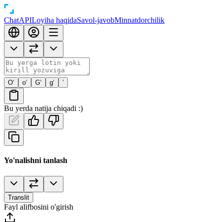
Chat
API
Loyiha haqida
Savol-javob
Minnatdorchilik
O‘
o‘
G‘
g‘
’
Bu yerda natija chiqadi :)
Yo'nalishni tanlash
Translit
Fayl alifbosini o'girish