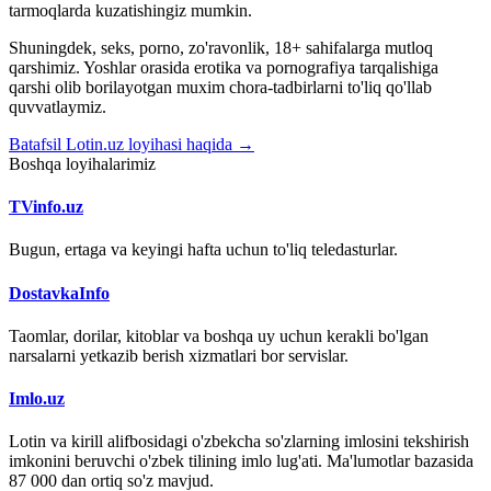
tarmoqlarda kuzatishingiz mumkin.
Shuningdek, seks, porno, zo'ravonlik, 18+ sahifalarga mutloq
qarshimiz. Yoshlar orasida erotika va pornografiya tarqalishiga
qarshi olib borilayotgan muxim chora-tadbirlarni to'liq qo'llab
quvvatlaymiz.
Batafsil Lotin.uz loyihasi haqida →
Boshqa loyihalarimiz
TVinfo.uz
Bugun, ertaga va keyingi hafta uchun to'liq teledasturlar.
DostavkaInfo
Taomlar, dorilar, kitoblar va boshqa uy uchun kerakli bo'lgan
narsalarni yetkazib berish xizmatlari bor servislar.
Imlo.uz
Lotin va kirill alifbosidagi o'zbekcha so'zlarning imlosini tekshirish
imkonini beruvchi o'zbek tilining imlo lug'ati. Ma'lumotlar bazasida
87 000 dan ortiq so'z mavjud.