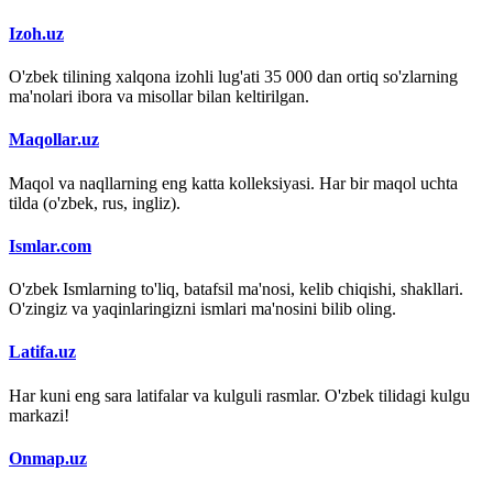
Izoh.uz
O'zbek tilining xalqona izohli lug'ati 35 000 dan ortiq so'zlarning
ma'nolari ibora va misollar bilan keltirilgan.
Maqollar.uz
Maqol va naqllarning eng katta kolleksiyasi. Har bir maqol uchta
tilda (o'zbek, rus, ingliz).
Ismlar.com
O'zbek Ismlarning to'liq, batafsil ma'nosi, kelib chiqishi, shakllari.
O'zingiz va yaqinlaringizni ismlari ma'nosini bilib oling.
Latifa.uz
Har kuni eng sara latifalar va kulguli rasmlar. O'zbek tilidagi kulgu
markazi!
Onmap.uz