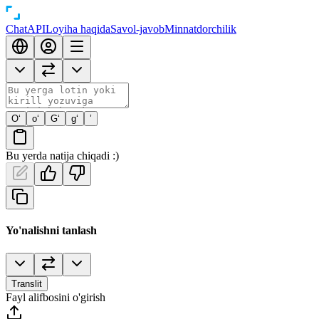
Chat
API
Loyiha haqida
Savol-javob
Minnatdorchilik
O‘
o‘
G‘
g‘
’
Bu yerda natija chiqadi :)
Yo'nalishni tanlash
Translit
Fayl alifbosini o'girish