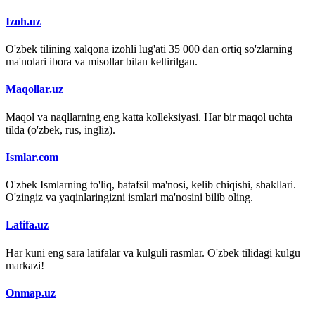
Izoh.uz
O'zbek tilining xalqona izohli lug'ati 35 000 dan ortiq so'zlarning
ma'nolari ibora va misollar bilan keltirilgan.
Maqollar.uz
Maqol va naqllarning eng katta kolleksiyasi. Har bir maqol uchta
tilda (o'zbek, rus, ingliz).
Ismlar.com
O'zbek Ismlarning to'liq, batafsil ma'nosi, kelib chiqishi, shakllari.
O'zingiz va yaqinlaringizni ismlari ma'nosini bilib oling.
Latifa.uz
Har kuni eng sara latifalar va kulguli rasmlar. O'zbek tilidagi kulgu
markazi!
Onmap.uz