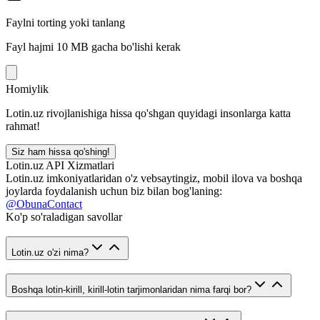
Faylni torting yoki tanlang
Fayl hajmi 10 MB gacha bo'lishi kerak
Homiylik
Lotin.uz rivojlanishiga hissa qo'shgan quyidagi insonlarga katta
rahmat!
Siz ham hissa qo'shing!
Lotin.uz API Xizmatlari
Lotin.uz imkoniyatlaridan o'z vebsaytingiz, mobil ilova va boshqa
joylarda foydalanish uchun biz bilan bog'laning:
@ObunaContact
Ko'p so'raladigan savollar
Lotin.uz o'zi nima?
Boshqa lotin-kirill, kirill-lotin tarjimonlaridan nima farqi bor?