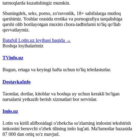
tarmoqlarda kuzatishingiz mumkin.
Shuningdek, seks, porno, zo'ravonlik, 18+ sahifalarga mutloq
qarshimiz. Yoshlar orasida erotika va pornografiya tarqalishiga
qarshi olib borilayotgan muxim chora-tadbirlarni to'liq qo'llab
quvvatlaymiz.
Batafsil Lotin.uz loyihasi haqida →
Boshqa loyihalarimiz
TVinfo.uz
Bugun, ertaga va keyingi hafta uchun to'liq teledasturlar.
DostavkaInfo
Taomlar, dorilar, kitoblar va boshqa uy uchun kerakli bo'lgan
narsalarni yetkazib berish xizmatlari bor servislar.
Imlo.uz
Lotin va kirill alifbosidagi o'zbekcha so'zlarning imlosini tekshirish
imkonini beruvchi o'zbek tilining imlo lug'ati. Ma'lumotlar bazasida
87 000 dan ortiq so'z mavjud.