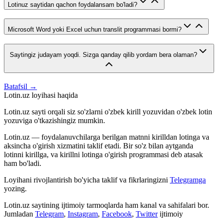
Lotinuz saytidan qachon foydalansam bo'ladi?
Microsoft Word yoki Excel uchun translit programmasi bormi?
Saytingiz judayam yoqdi. Sizga qanday qilib yordam bera olaman?
Batafsil →
Lotin.uz loyihasi haqida
Lotin.uz sayti orqali siz so'zlarni o'zbek kirill yozuvidan o'zbek lotin
yozuviga o'tkazishingiz mumkin.
Lotin.uz — foydalanuvchilarga berilgan matnni kirilldan lotinga va
aksincha o'girish xizmatini taklif etadi. Bir so'z bilan aytganda
lotinni kirillga, va kirillni lotinga o'girish programmasi deb atasak
ham bo'ladi.
Loyihani rivojlantirish bo'yicha taklif va fikrlaringizni
Telegramga
yozing.
Lotin.uz saytining ijtimoiy tarmoqlarda ham kanal va sahifalari bor.
Jumladan
Telegram
,
Instagram
,
Facebook
,
Twitter
ijtimoiy