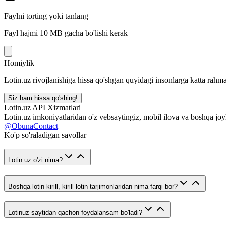
Faylni torting yoki tanlang
Fayl hajmi 10 MB gacha bo'lishi kerak
Homiylik
Lotin.uz rivojlanishiga hissa qo'shgan quyidagi insonlarga katta rahma
Siz ham hissa qo'shing!
Lotin.uz API Xizmatlari
Lotin.uz imkoniyatlaridan o'z vebsaytingiz, mobil ilova va boshqa joy
@ObunaContact
Ko'p so'raladigan savollar
Lotin.uz o'zi nima?
Boshqa lotin-kirill, kirill-lotin tarjimonlaridan nima farqi bor?
Lotinuz saytidan qachon foydalansam bo'ladi?