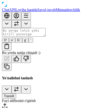
Chat
API
Loyiha haqida
Savol-javob
Minnatdorchilik
O‘
o‘
G‘
g‘
’
Bu yerda natija chiqadi :)
Yo'nalishni tanlash
Translit
Fayl alifbosini o'girish