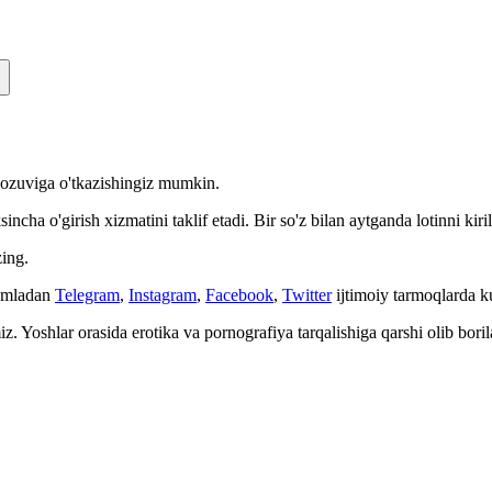
n yozuviga o'tkazishingiz mumkin.
cha o'girish xizmatini taklif etadi. Bir so'z bilan aytganda lotinni kiri
ing.
Jumladan
Telegram
,
Instagram
,
Facebook
,
Twitter
ijtimoiy tarmoqlarda 
. Yoshlar orasida erotika va pornografiya tarqalishiga qarshi olib bori