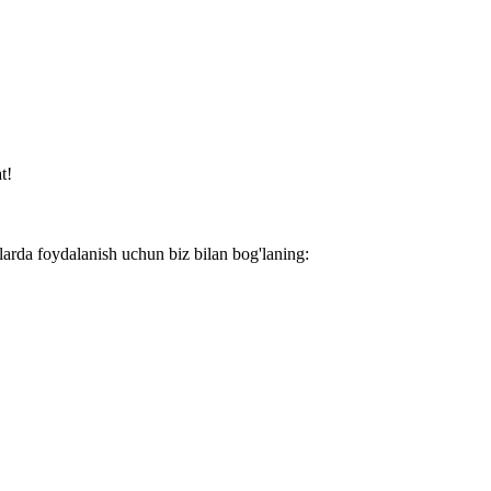
t!
larda foydalanish uchun biz bilan bog'laning: