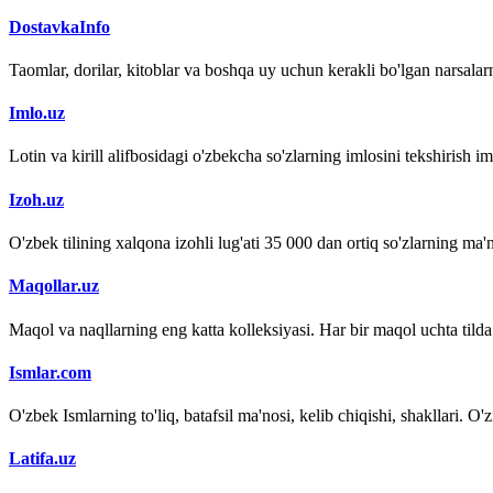
DostavkaInfo
Taomlar, dorilar, kitoblar va boshqa uy uchun kerakli bo'lgan narsalarn
Imlo.uz
Lotin va kirill alifbosidagi o'zbekcha so'zlarning imlosini tekshirish 
Izoh.uz
O'zbek tilining xalqona izohli lug'ati 35 000 dan ortiq so'zlarning ma'no
Maqollar.uz
Maqol va naqllarning eng katta kolleksiyasi. Har bir maqol uchta tilda (
Ismlar.com
O'zbek Ismlarning to'liq, batafsil ma'nosi, kelib chiqishi, shakllari. O'
Latifa.uz