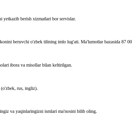
i yetkazib berish xizmatlari bor servislar.
imkonini beruvchi o'zbek tilining imlo lug'ati. Ma'lumotlar bazasida 87 0
lari ibora va misollar bilan keltirilgan.
o'zbek, rus, ingliz).
zingiz va yaqinlaringizni ismlari ma'nosini bilib oling.