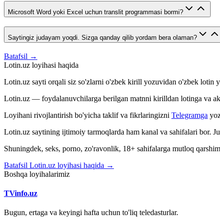
Microsoft Word yoki Excel uchun translit programmasi bormi?
Saytingiz judayam yoqdi. Sizga qanday qilib yordam bera olaman?
Batafsil →
Lotin.uz loyihasi haqida
Lotin.uz sayti orqali siz so'zlarni o'zbek kirill yozuvidan o'zbek loti
Lotin.uz — foydalanuvchilarga berilgan matnni kirilldan lotinga va aksin
Loyihani rivojlantirish bo'yicha taklif va fikrlaringizni
Telegramga
yoz
Lotin.uz saytining ijtimoiy tarmoqlarda ham kanal va sahifalari bor. 
Shuningdek, seks, porno, zo'ravonlik, 18+ sahifalarga mutloq qarshimiz
Batafsil Lotin.uz loyihasi haqida →
Boshqa loyihalarimiz
TVinfo.uz
Bugun, ertaga va keyingi hafta uchun to'liq teledasturlar.