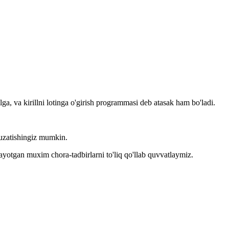
llga, va kirillni lotinga o'girish programmasi deb atasak ham bo'ladi.
kuzatishingiz mumkin.
layotgan muxim chora-tadbirlarni to'liq qo'llab quvvatlaymiz.