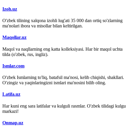
Izoh.uz
O'zbek tilining xalqona izohli lug'ati 35 000 dan ortiq so'zlarning
ma'nolari ibora va misollar bilan keltirilgan.
Maqollar.uz
Maqol va naqllarning eng katta kolleksiyasi. Har bir maqol uchta
tilda (o'zbek, rus, ingliz).
Ismlar.com
O'zbek Ismlarning to'liq, batafsil ma'nosi, kelib chiqishi, shakllari.
O'zingiz va yaqinlaringizni ismlari ma'nosini bilib oling.
Latifa.uz
Har kuni eng sara latifalar va kulguli rasmlar. O'zbek tilidagi kulgu
markazi!
Onmap.uz