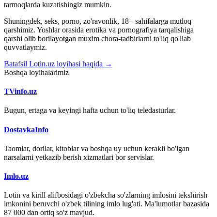
tarmoqlarda kuzatishingiz mumkin.
Shuningdek, seks, porno, zo'ravonlik, 18+ sahifalarga mutloq
qarshimiz. Yoshlar orasida erotika va pornografiya tarqalishiga
qarshi olib borilayotgan muxim chora-tadbirlarni to'liq qo'llab
quvvatlaymiz.
Batafsil Lotin.uz loyihasi haqida →
Boshqa loyihalarimiz
TVinfo.uz
Bugun, ertaga va keyingi hafta uchun to'liq teledasturlar.
DostavkaInfo
Taomlar, dorilar, kitoblar va boshqa uy uchun kerakli bo'lgan
narsalarni yetkazib berish xizmatlari bor servislar.
Imlo.uz
Lotin va kirill alifbosidagi o'zbekcha so'zlarning imlosini tekshirish
imkonini beruvchi o'zbek tilining imlo lug'ati. Ma'lumotlar bazasida
87 000 dan ortiq so'z mavjud.