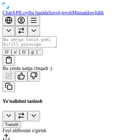
Chat
API
Loyiha haqida
Savol-javob
Minnatdorchilik
O‘
o‘
G‘
g‘
’
Bu yerda natija chiqadi :)
Yo'nalishni tanlash
Translit
Fayl alifbosini o'girish