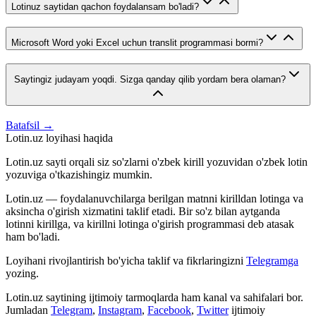
Lotinuz saytidan qachon foydalansam bo'ladi?
Microsoft Word yoki Excel uchun translit programmasi bormi?
Saytingiz judayam yoqdi. Sizga qanday qilib yordam bera olaman?
Batafsil →
Lotin.uz loyihasi haqida
Lotin.uz sayti orqali siz so'zlarni o'zbek kirill yozuvidan o'zbek lotin
yozuviga o'tkazishingiz mumkin.
Lotin.uz — foydalanuvchilarga berilgan matnni kirilldan lotinga va
aksincha o'girish xizmatini taklif etadi. Bir so'z bilan aytganda
lotinni kirillga, va kirillni lotinga o'girish programmasi deb atasak
ham bo'ladi.
Loyihani rivojlantirish bo'yicha taklif va fikrlaringizni
Telegramga
yozing.
Lotin.uz saytining ijtimoiy tarmoqlarda ham kanal va sahifalari bor.
Jumladan
Telegram
,
Instagram
,
Facebook
,
Twitter
ijtimoiy