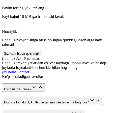
Faylni torting yoki tanlang
Fayl hajmi 10 MB gacha bo'lishi kerak
Homiylik
Lotin.uz rivojlanishiga hissa qo'shgan quyidagi insonlarga katta
rahmat!
Siz ham hissa qo'shing!
Lotin.uz API Xizmatlari
Lotin.uz imkoniyatlaridan o'z vebsaytingiz, mobil ilova va boshqa
joylarda foydalanish uchun biz bilan bog'laning:
@ObunaContact
Ko'p so'raladigan savollar
Lotin.uz o'zi nima?
Boshqa lotin-kirill, kirill-lotin tarjimonlaridan nima farqi bor?