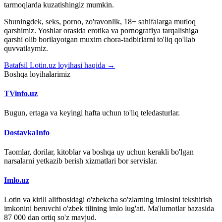
tarmoqlarda kuzatishingiz mumkin.
Shuningdek, seks, porno, zo'ravonlik, 18+ sahifalarga mutloq
qarshimiz. Yoshlar orasida erotika va pornografiya tarqalishiga
qarshi olib borilayotgan muxim chora-tadbirlarni to'liq qo'llab
quvvatlaymiz.
Batafsil Lotin.uz loyihasi haqida →
Boshqa loyihalarimiz
TVinfo.uz
Bugun, ertaga va keyingi hafta uchun to'liq teledasturlar.
DostavkaInfo
Taomlar, dorilar, kitoblar va boshqa uy uchun kerakli bo'lgan
narsalarni yetkazib berish xizmatlari bor servislar.
Imlo.uz
Lotin va kirill alifbosidagi o'zbekcha so'zlarning imlosini tekshirish
imkonini beruvchi o'zbek tilining imlo lug'ati. Ma'lumotlar bazasida
87 000 dan ortiq so'z mavjud.