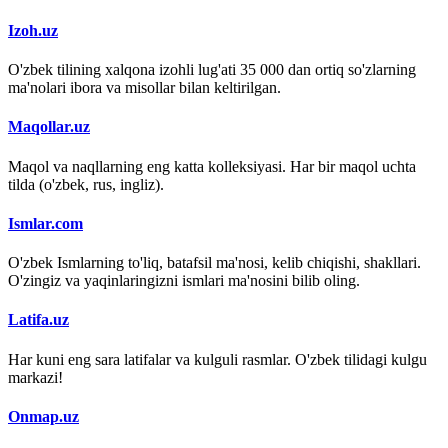
Izoh.uz
O'zbek tilining xalqona izohli lug'ati 35 000 dan ortiq so'zlarning
ma'nolari ibora va misollar bilan keltirilgan.
Maqollar.uz
Maqol va naqllarning eng katta kolleksiyasi. Har bir maqol uchta
tilda (o'zbek, rus, ingliz).
Ismlar.com
O'zbek Ismlarning to'liq, batafsil ma'nosi, kelib chiqishi, shakllari.
O'zingiz va yaqinlaringizni ismlari ma'nosini bilib oling.
Latifa.uz
Har kuni eng sara latifalar va kulguli rasmlar. O'zbek tilidagi kulgu
markazi!
Onmap.uz