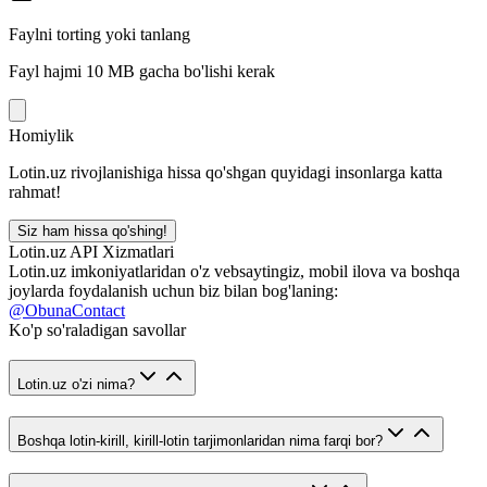
Faylni torting yoki tanlang
Fayl hajmi 10 MB gacha bo'lishi kerak
Homiylik
Lotin.uz rivojlanishiga hissa qo'shgan quyidagi insonlarga katta
rahmat!
Siz ham hissa qo'shing!
Lotin.uz API Xizmatlari
Lotin.uz imkoniyatlaridan o'z vebsaytingiz, mobil ilova va boshqa
joylarda foydalanish uchun biz bilan bog'laning:
@ObunaContact
Ko'p so'raladigan savollar
Lotin.uz o'zi nima?
Boshqa lotin-kirill, kirill-lotin tarjimonlaridan nima farqi bor?