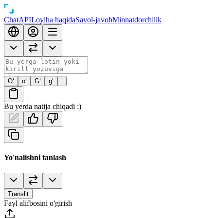
Chat
API
Loyiha haqida
Savol-javob
Minnatdorchilik
O‘
o‘
G‘
g‘
’
Bu yerda natija chiqadi :)
Yo'nalishni tanlash
Translit
Fayl alifbosini o'girish