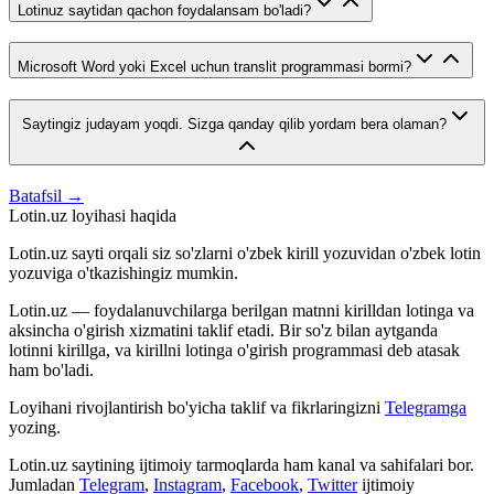
Lotinuz saytidan qachon foydalansam bo'ladi?
Microsoft Word yoki Excel uchun translit programmasi bormi?
Saytingiz judayam yoqdi. Sizga qanday qilib yordam bera olaman?
Batafsil →
Lotin.uz loyihasi haqida
Lotin.uz sayti orqali siz so'zlarni o'zbek kirill yozuvidan o'zbek lotin
yozuviga o'tkazishingiz mumkin.
Lotin.uz — foydalanuvchilarga berilgan matnni kirilldan lotinga va
aksincha o'girish xizmatini taklif etadi. Bir so'z bilan aytganda
lotinni kirillga, va kirillni lotinga o'girish programmasi deb atasak
ham bo'ladi.
Loyihani rivojlantirish bo'yicha taklif va fikrlaringizni
Telegramga
yozing.
Lotin.uz saytining ijtimoiy tarmoqlarda ham kanal va sahifalari bor.
Jumladan
Telegram
,
Instagram
,
Facebook
,
Twitter
ijtimoiy