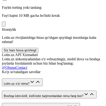
Faylni torting yoki tanlang
Fayl hajmi 10 MB gacha bo'lishi kerak
Homiylik
Lotin.uz rivojlanishiga hissa qo'shgan quyidagi insonlarga katta
rahmat!
Siz ham hissa qo'shing!
Lotin.uz API Xizmatlari
Lotin.uz imkoniyatlaridan o'z vebsaytingiz, mobil ilova va boshqa
joylarda foydalanish uchun biz bilan bog'laning:
@ObunaContact
Ko'p so'raladigan savollar
Lotin.uz o'zi nima?
Boshqa lotin-kirill, kirill-lotin tarjimonlaridan nima farqi bor?