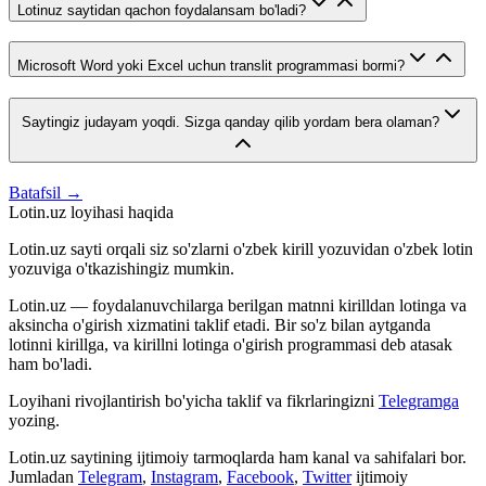
Lotinuz saytidan qachon foydalansam bo'ladi?
Microsoft Word yoki Excel uchun translit programmasi bormi?
Saytingiz judayam yoqdi. Sizga qanday qilib yordam bera olaman?
Batafsil →
Lotin.uz loyihasi haqida
Lotin.uz sayti orqali siz so'zlarni o'zbek kirill yozuvidan o'zbek lotin
yozuviga o'tkazishingiz mumkin.
Lotin.uz — foydalanuvchilarga berilgan matnni kirilldan lotinga va
aksincha o'girish xizmatini taklif etadi. Bir so'z bilan aytganda
lotinni kirillga, va kirillni lotinga o'girish programmasi deb atasak
ham bo'ladi.
Loyihani rivojlantirish bo'yicha taklif va fikrlaringizni
Telegramga
yozing.
Lotin.uz saytining ijtimoiy tarmoqlarda ham kanal va sahifalari bor.
Jumladan
Telegram
,
Instagram
,
Facebook
,
Twitter
ijtimoiy