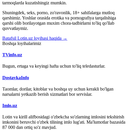
tarmoqlarda kuzatishingiz mumkin.
Shuningdek, seks, porno, zo'ravonlik, 18+ sahifalarga mutloq
qarshimiz. Yoshlar orasida erotika va pornografiya tarqalishiga
qarshi olib borilayotgan muxim chora-tadbirlarni to'liq qo'llab
quvvatlaymiz.
Batafsil Lotin.uz loyihasi haqida →
Boshqa loyihalarimiz
TVinfo.uz
Bugun, ertaga va keyingi hafta uchun to'liq teledasturlar.
DostavkaInfo
Taomlar, dorilar, kitoblar va boshqa uy uchun kerakli bo'lgan
narsalarni yetkazib berish xizmatlari bor servislar.
Imlo.uz
Lotin va kirill alifbosidagi o'zbekcha so'zlarning imlosini tekshirish
imkonini beruvchi o'zbek tilining imlo lug'ati. Ma'lumotlar bazasida
87 000 dan ortiq so'z mavjud.