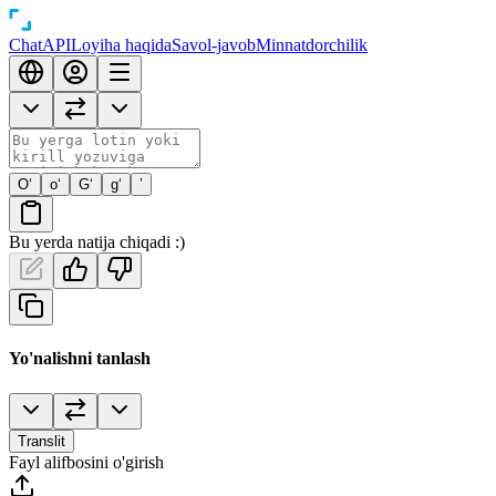
Chat
API
Loyiha haqida
Savol-javob
Minnatdorchilik
O‘
o‘
G‘
g‘
’
Bu yerda natija chiqadi :)
Yo'nalishni tanlash
Translit
Fayl alifbosini o'girish