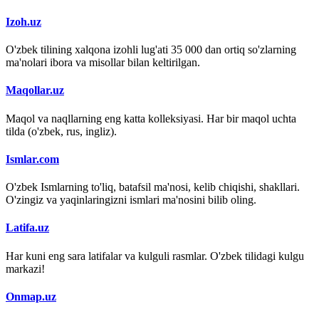
Izoh.uz
O'zbek tilining xalqona izohli lug'ati 35 000 dan ortiq so'zlarning
ma'nolari ibora va misollar bilan keltirilgan.
Maqollar.uz
Maqol va naqllarning eng katta kolleksiyasi. Har bir maqol uchta
tilda (o'zbek, rus, ingliz).
Ismlar.com
O'zbek Ismlarning to'liq, batafsil ma'nosi, kelib chiqishi, shakllari.
O'zingiz va yaqinlaringizni ismlari ma'nosini bilib oling.
Latifa.uz
Har kuni eng sara latifalar va kulguli rasmlar. O'zbek tilidagi kulgu
markazi!
Onmap.uz