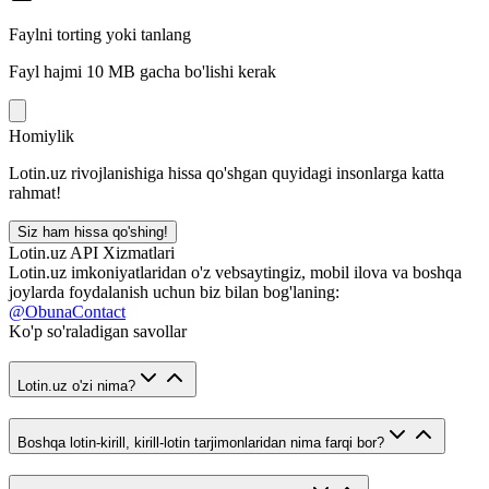
Faylni torting yoki tanlang
Fayl hajmi 10 MB gacha bo'lishi kerak
Homiylik
Lotin.uz rivojlanishiga hissa qo'shgan quyidagi insonlarga katta
rahmat!
Siz ham hissa qo'shing!
Lotin.uz API Xizmatlari
Lotin.uz imkoniyatlaridan o'z vebsaytingiz, mobil ilova va boshqa
joylarda foydalanish uchun biz bilan bog'laning:
@ObunaContact
Ko'p so'raladigan savollar
Lotin.uz o'zi nima?
Boshqa lotin-kirill, kirill-lotin tarjimonlaridan nima farqi bor?