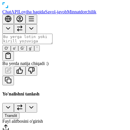
Chat
API
Loyiha haqida
Savol-javob
Minnatdorchilik
O‘
o‘
G‘
g‘
’
Bu yerda natija chiqadi :)
Yo'nalishni tanlash
Translit
Fayl alifbosini o'girish