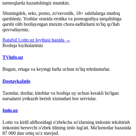
tarmoqlarda kuzatishingiz mumkin.
Shuningdek, seks, porno, zo'ravonlik, 18+ sahifalarga mutloq
qarshimiz. Yoshlar orasida erotika va pornografiya tarqalishiga
qarshi olib borilayotgan muxim chora-tadbirlarni to'liq qo'llab
quvvatlaymiz.
Batafsil Lotin.uz loyihasi haqida →
Boshqa loyihalarimiz
TVinfo.uz
Bugun, ertaga va keyingi hafta uchun to'liq teledasturlar.
DostavkaInfo
Taomlar, dorilar, kitoblar va boshqa uy uchun kerakli bo'lgan
narsalarni yetkazib berish xizmatlari bor servislar.
Imlo.uz
Lotin va kirill alifbosidagi o'zbekcha so'zlarning imlosini tekshirish
imkonini beruvchi o'zbek tilining imlo lug'ati. Ma'lumotlar bazasida
87 000 dan ortiq so'z mavjud.