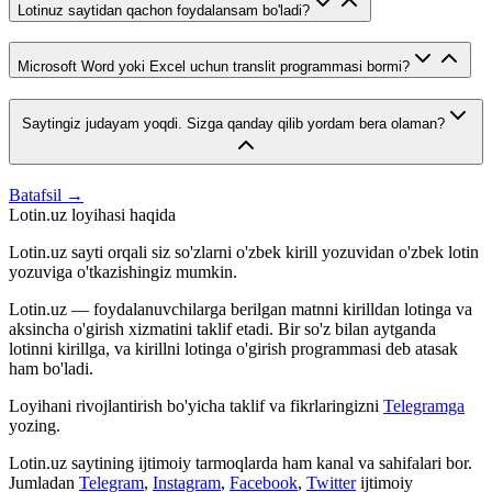
Lotinuz saytidan qachon foydalansam bo'ladi?
Microsoft Word yoki Excel uchun translit programmasi bormi?
Saytingiz judayam yoqdi. Sizga qanday qilib yordam bera olaman?
Batafsil →
Lotin.uz loyihasi haqida
Lotin.uz sayti orqali siz so'zlarni o'zbek kirill yozuvidan o'zbek lotin
yozuviga o'tkazishingiz mumkin.
Lotin.uz — foydalanuvchilarga berilgan matnni kirilldan lotinga va
aksincha o'girish xizmatini taklif etadi. Bir so'z bilan aytganda
lotinni kirillga, va kirillni lotinga o'girish programmasi deb atasak
ham bo'ladi.
Loyihani rivojlantirish bo'yicha taklif va fikrlaringizni
Telegramga
yozing.
Lotin.uz saytining ijtimoiy tarmoqlarda ham kanal va sahifalari bor.
Jumladan
Telegram
,
Instagram
,
Facebook
,
Twitter
ijtimoiy