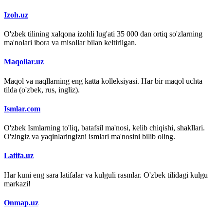
Izoh.uz
O'zbek tilining xalqona izohli lug'ati 35 000 dan ortiq so'zlarning
ma'nolari ibora va misollar bilan keltirilgan.
Maqollar.uz
Maqol va naqllarning eng katta kolleksiyasi. Har bir maqol uchta
tilda (o'zbek, rus, ingliz).
Ismlar.com
O'zbek Ismlarning to'liq, batafsil ma'nosi, kelib chiqishi, shakllari.
O'zingiz va yaqinlaringizni ismlari ma'nosini bilib oling.
Latifa.uz
Har kuni eng sara latifalar va kulguli rasmlar. O'zbek tilidagi kulgu
markazi!
Onmap.uz