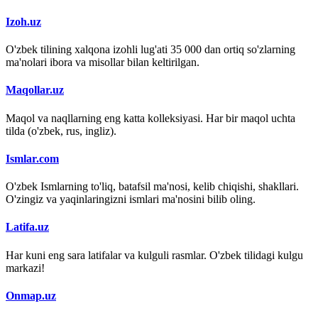
Izoh.uz
O'zbek tilining xalqona izohli lug'ati 35 000 dan ortiq so'zlarning
ma'nolari ibora va misollar bilan keltirilgan.
Maqollar.uz
Maqol va naqllarning eng katta kolleksiyasi. Har bir maqol uchta
tilda (o'zbek, rus, ingliz).
Ismlar.com
O'zbek Ismlarning to'liq, batafsil ma'nosi, kelib chiqishi, shakllari.
O'zingiz va yaqinlaringizni ismlari ma'nosini bilib oling.
Latifa.uz
Har kuni eng sara latifalar va kulguli rasmlar. O'zbek tilidagi kulgu
markazi!
Onmap.uz