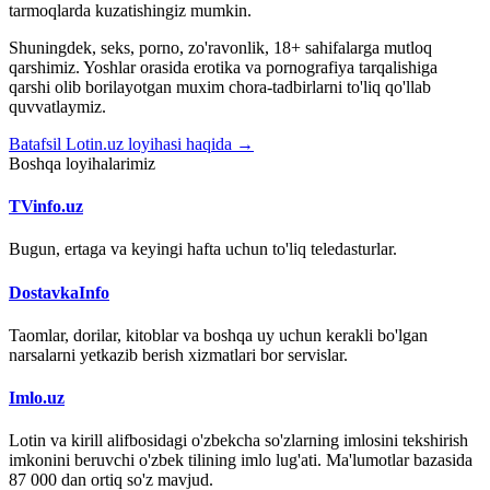
tarmoqlarda kuzatishingiz mumkin.
Shuningdek, seks, porno, zo'ravonlik, 18+ sahifalarga mutloq
qarshimiz. Yoshlar orasida erotika va pornografiya tarqalishiga
qarshi olib borilayotgan muxim chora-tadbirlarni to'liq qo'llab
quvvatlaymiz.
Batafsil Lotin.uz loyihasi haqida →
Boshqa loyihalarimiz
TVinfo.uz
Bugun, ertaga va keyingi hafta uchun to'liq teledasturlar.
DostavkaInfo
Taomlar, dorilar, kitoblar va boshqa uy uchun kerakli bo'lgan
narsalarni yetkazib berish xizmatlari bor servislar.
Imlo.uz
Lotin va kirill alifbosidagi o'zbekcha so'zlarning imlosini tekshirish
imkonini beruvchi o'zbek tilining imlo lug'ati. Ma'lumotlar bazasida
87 000 dan ortiq so'z mavjud.