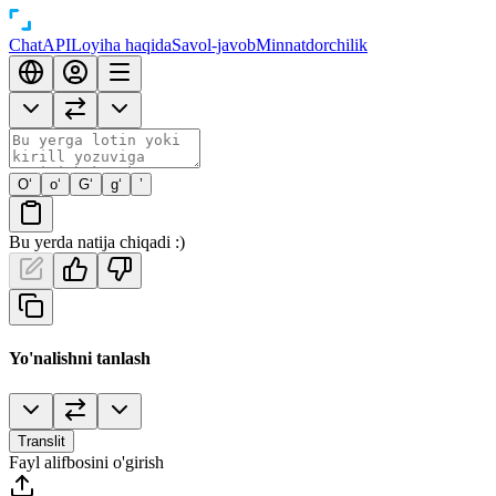
Chat
API
Loyiha haqida
Savol-javob
Minnatdorchilik
O‘
o‘
G‘
g‘
’
Bu yerda natija chiqadi :)
Yo'nalishni tanlash
Translit
Fayl alifbosini o'girish