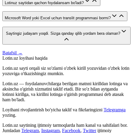
Lotinuz saytidan qachon foydalansam bo'ladi?
Microsoft Word yoki Excel uchun translit programmasi bormi?
Saytingiz judayam yoqdi. Sizga qanday qilib yordam bera olaman?
Batafsil →
Lotin.uz loyihasi haqida
Lotin.uz sayti orqali siz so'zlarni o'zbek kirill yozuvidan o'zbek lotin
yozuviga o'tkazishingiz mumkin.
Lotin.uz — foydalanuvchilarga berilgan matnni kirilldan lotinga va
aksincha o'girish xizmatini taklif etadi. Bir so'z bilan aytganda
lotinni kirillga, va kirillni lotinga o'girish programmasi deb atasak
ham bo'ladi.
Loyihani rivojlantirish bo'yicha taklif va fikrlaringizni
Telegramga
yozing.
Lotin.uz saytining ijtimoiy tarmoqlarda ham kanal va sahifalari bor.
Jumladan
Telegram
,
Instagram
,
Facebook
,
Twitter
ijtimoiy