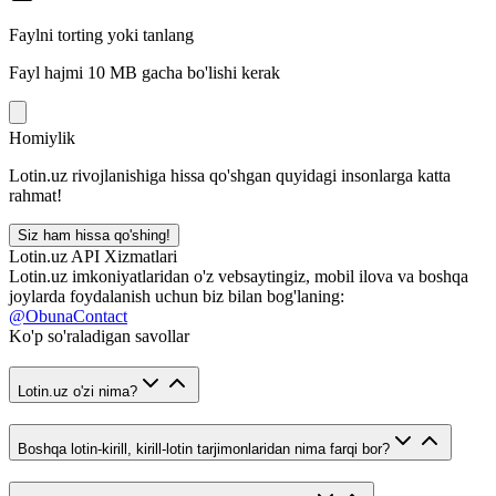
Faylni torting yoki tanlang
Fayl hajmi 10 MB gacha bo'lishi kerak
Homiylik
Lotin.uz rivojlanishiga hissa qo'shgan quyidagi insonlarga katta
rahmat!
Siz ham hissa qo'shing!
Lotin.uz API Xizmatlari
Lotin.uz imkoniyatlaridan o'z vebsaytingiz, mobil ilova va boshqa
joylarda foydalanish uchun biz bilan bog'laning:
@ObunaContact
Ko'p so'raladigan savollar
Lotin.uz o'zi nima?
Boshqa lotin-kirill, kirill-lotin tarjimonlaridan nima farqi bor?