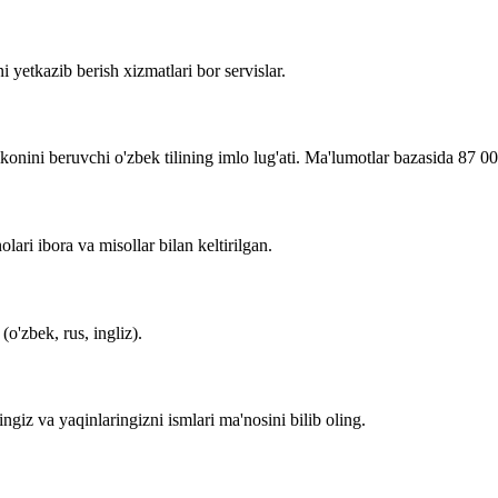
i yetkazib berish xizmatlari bor servislar.
imkonini beruvchi o'zbek tilining imlo lug'ati. Ma'lumotlar bazasida 87 0
lari ibora va misollar bilan keltirilgan.
o'zbek, rus, ingliz).
zingiz va yaqinlaringizni ismlari ma'nosini bilib oling.