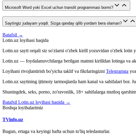
Microsoft Word yoki Excel uchun translit programmasi bormi?
Saytingiz judayam yoqdi. Sizga qanday qilib yordam bera olaman?
Batafsil →
Lotin.uz loyihasi haqida
Lotin.uz sayti orqali siz so'zlarni o'zbek kirill yozuvidan o'zbek loti
Lotin.uz — foydalanuvchilarga berilgan matnni kirilldan lotinga va aksin
Loyihani rivojlantirish bo'yicha taklif va fikrlaringizni
Telegramga
yoz
Lotin.uz saytining ijtimoiy tarmoqlarda ham kanal va sahifalari bor. 
Shuningdek, seks, porno, zo'ravonlik, 18+ sahifalarga mutloq qarshimiz
Batafsil Lotin.uz loyihasi haqida →
Boshqa loyihalarimiz
TVinfo.uz
Bugun, ertaga va keyingi hafta uchun to'liq teledasturlar.