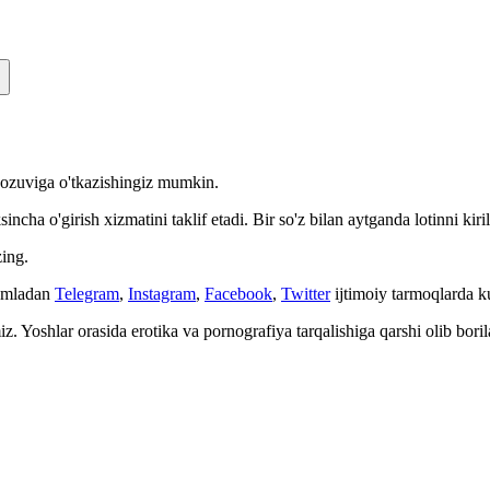
n yozuviga o'tkazishingiz mumkin.
cha o'girish xizmatini taklif etadi. Bir so'z bilan aytganda lotinni kiri
ing.
Jumladan
Telegram
,
Instagram
,
Facebook
,
Twitter
ijtimoiy tarmoqlarda 
. Yoshlar orasida erotika va pornografiya tarqalishiga qarshi olib bori