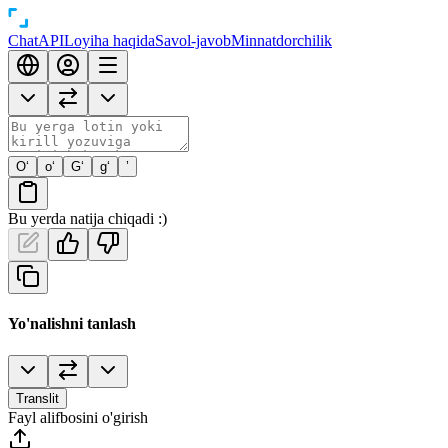
Chat
API
Loyiha haqida
Savol-javob
Minnatdorchilik
O‘
o‘
G‘
g‘
’
Bu yerda natija chiqadi :)
Yo'nalishni tanlash
Translit
Fayl alifbosini o'girish