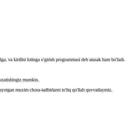
llga, va kirillni lotinga o'girish programmasi deb atasak ham bo'ladi.
kuzatishingiz mumkin.
layotgan muxim chora-tadbirlarni to'liq qo'llab quvvatlaymiz.