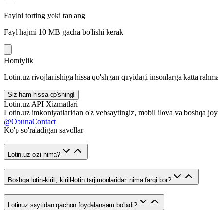
Faylni torting yoki tanlang
Fayl hajmi 10 MB gacha bo'lishi kerak
Homiylik
Lotin.uz rivojlanishiga hissa qo'shgan quyidagi insonlarga katta rahma
Siz ham hissa qo'shing!
Lotin.uz API Xizmatlari
Lotin.uz imkoniyatlaridan o'z vebsaytingiz, mobil ilova va boshqa joy
@ObunaContact
Ko'p so'raladigan savollar
Lotin.uz o'zi nima?
Boshqa lotin-kirill, kirill-lotin tarjimonlaridan nima farqi bor?
Lotinuz saytidan qachon foydalansam bo'ladi?