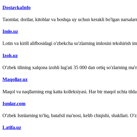
DostavkaInfo
Taomlar, dorilar, kitoblar va boshqa uy uchun kerakli bo'lgan narsalarn
Imlo.uz
Lotin va kirill alifbosidagi o'zbekcha so'zlarning imlosini tekshirish 
Izoh.uz
O'zbek tilining xalqona izohli lug'ati 35 000 dan ortiq so'zlarning ma'no
Maqollar.uz
Maqol va naqllarning eng katta kolleksiyasi. Har bir maqol uchta tilda (
Ismlar.com
O'zbek Ismlarning to'liq, batafsil ma'nosi, kelib chiqishi, shakllari. O'
Latifa.uz