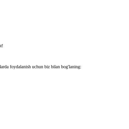
t!
larda foydalanish uchun biz bilan bog'laning: