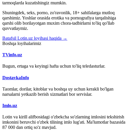
tarmoqlarda kuzatishingiz mumkin.
Shuningdek, seks, porno, zo'ravonlik, 18+ sahifalarga mutloq
qarshimiz. Yoshlar orasida erotika va pornografiya tarqalishiga
qarshi olib borilayotgan muxim chora-tadbirlarni to'liq qo'llab
quvvatlaymiz.
Batafsil Lotin.uz loyihasi haqida →
Boshqa loyihalarimiz
TVinfo.uz
Bugun, ertaga va keyingi hafta uchun to'liq teledasturlar.
DostavkaInfo
Taomlar, dorilar, kitoblar va boshqa uy uchun kerakli bo'lgan
narsalarni yetkazib berish xizmatlari bor servislar.
Imlo.uz
Lotin va kirill alifbosidagi o'zbekcha so'zlarning imlosini tekshirish
imkonini beruvchi o'zbek tilining imlo lug'ati. Ma'lumotlar bazasida
87 000 dan ortiq so'z mavjud.