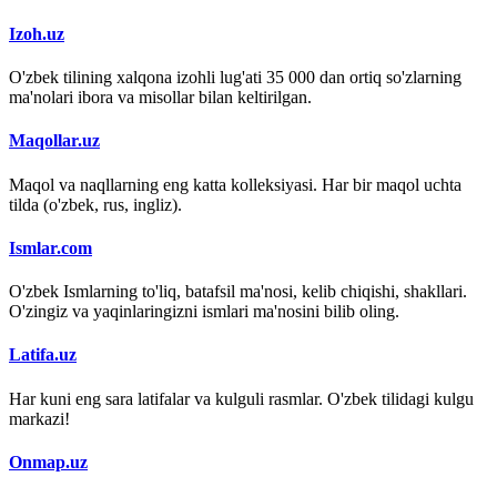
Izoh.uz
O'zbek tilining xalqona izohli lug'ati 35 000 dan ortiq so'zlarning
ma'nolari ibora va misollar bilan keltirilgan.
Maqollar.uz
Maqol va naqllarning eng katta kolleksiyasi. Har bir maqol uchta
tilda (o'zbek, rus, ingliz).
Ismlar.com
O'zbek Ismlarning to'liq, batafsil ma'nosi, kelib chiqishi, shakllari.
O'zingiz va yaqinlaringizni ismlari ma'nosini bilib oling.
Latifa.uz
Har kuni eng sara latifalar va kulguli rasmlar. O'zbek tilidagi kulgu
markazi!
Onmap.uz