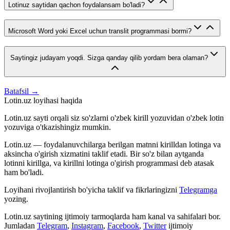
Lotinuz saytidan qachon foydalansam bo'ladi?
Microsoft Word yoki Excel uchun translit programmasi bormi?
Saytingiz judayam yoqdi. Sizga qanday qilib yordam bera olaman?
Batafsil →
Lotin.uz loyihasi haqida
Lotin.uz sayti orqali siz so'zlarni o'zbek kirill yozuvidan o'zbek lotin
yozuviga o'tkazishingiz mumkin.
Lotin.uz — foydalanuvchilarga berilgan matnni kirilldan lotinga va
aksincha o'girish xizmatini taklif etadi. Bir so'z bilan aytganda
lotinni kirillga, va kirillni lotinga o'girish programmasi deb atasak
ham bo'ladi.
Loyihani rivojlantirish bo'yicha taklif va fikrlaringizni
Telegramga
yozing.
Lotin.uz saytining ijtimoiy tarmoqlarda ham kanal va sahifalari bor.
Jumladan
Telegram
,
Instagram
,
Facebook
,
Twitter
ijtimoiy