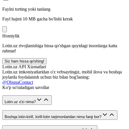
Faylni torting yoki tanlang
Fayl hajmi 10 MB gacha bo'lishi kerak
Homiylik
Lotin.uz rivojlanishiga hissa qo'shgan quyidagi insonlarga katta
rahmat!
Siz ham hissa qo'shing!
Lotin.uz API Xizmatlari
Lotin.uz imkoniyatlaridan o'z vebsaytingiz, mobil ilova va boshqa
joylarda foydalanish uchun biz bilan bog'laning:
@ObunaContact
Ko'p so'raladigan savollar
Lotin.uz o'zi nima?
Boshqa lotin-kirill, kirill-lotin tarjimonlaridan nima farqi bor?