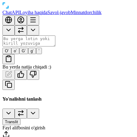
Chat
API
Loyiha haqida
Savol-javob
Minnatdorchilik
O‘
o‘
G‘
g‘
’
Bu yerda natija chiqadi :)
Yo'nalishni tanlash
Translit
Fayl alifbosini o'girish