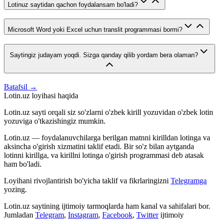
Lotinuz saytidan qachon foydalansam bo'ladi?
Microsoft Word yoki Excel uchun translit programmasi bormi?
Saytingiz judayam yoqdi. Sizga qanday qilib yordam bera olaman?
Batafsil →
Lotin.uz loyihasi haqida
Lotin.uz sayti orqali siz so'zlarni o'zbek kirill yozuvidan o'zbek lotin
yozuviga o'tkazishingiz mumkin.
Lotin.uz — foydalanuvchilarga berilgan matnni kirilldan lotinga va
aksincha o'girish xizmatini taklif etadi. Bir so'z bilan aytganda
lotinni kirillga, va kirillni lotinga o'girish programmasi deb atasak
ham bo'ladi.
Loyihani rivojlantirish bo'yicha taklif va fikrlaringizni
Telegramga
yozing.
Lotin.uz saytining ijtimoiy tarmoqlarda ham kanal va sahifalari bor.
Jumladan
Telegram
,
Instagram
,
Facebook
,
Twitter
ijtimoiy