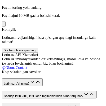
Faylni torting yoki tanlang
Fayl hajmi 10 MB gacha bo'lishi kerak
Homiylik
Lotin.uz rivojlanishiga hissa qo'shgan quyidagi insonlarga katta
rahmat!
Siz ham hissa qo'shing!
Lotin.uz API Xizmatlari
Lotin.uz imkoniyatlaridan o'z vebsaytingiz, mobil ilova va boshqa
joylarda foydalanish uchun biz bilan bog'laning:
@ObunaContact
Ko'p so'raladigan savollar
Lotin.uz o'zi nima?
Boshqa lotin-kirill, kirill-lotin tarjimonlaridan nima farqi bor?