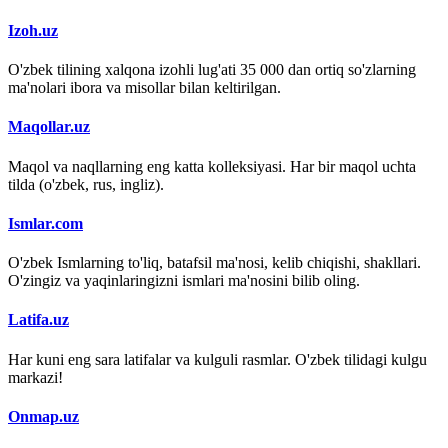
Izoh.uz
O'zbek tilining xalqona izohli lug'ati 35 000 dan ortiq so'zlarning
ma'nolari ibora va misollar bilan keltirilgan.
Maqollar.uz
Maqol va naqllarning eng katta kolleksiyasi. Har bir maqol uchta
tilda (o'zbek, rus, ingliz).
Ismlar.com
O'zbek Ismlarning to'liq, batafsil ma'nosi, kelib chiqishi, shakllari.
O'zingiz va yaqinlaringizni ismlari ma'nosini bilib oling.
Latifa.uz
Har kuni eng sara latifalar va kulguli rasmlar. O'zbek tilidagi kulgu
markazi!
Onmap.uz