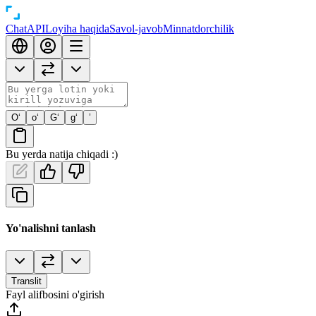
Chat
API
Loyiha haqida
Savol-javob
Minnatdorchilik
O‘
o‘
G‘
g‘
’
Bu yerda natija chiqadi :)
Yo'nalishni tanlash
Translit
Fayl alifbosini o'girish