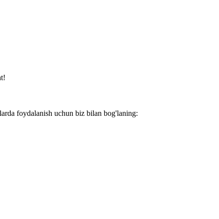
t!
larda foydalanish uchun biz bilan bog'laning: