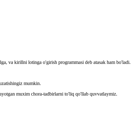
llga, va kirillni lotinga o'girish programmasi deb atasak ham bo'ladi.
kuzatishingiz mumkin.
layotgan muxim chora-tadbirlarni to'liq qo'llab quvvatlaymiz.