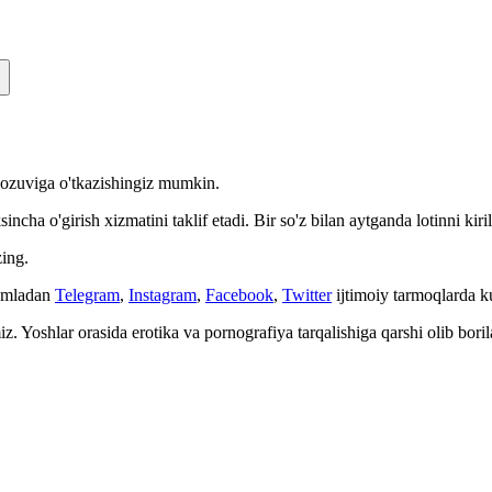
n yozuviga o'tkazishingiz mumkin.
cha o'girish xizmatini taklif etadi. Bir so'z bilan aytganda lotinni kiri
ing.
Jumladan
Telegram
,
Instagram
,
Facebook
,
Twitter
ijtimoiy tarmoqlarda 
. Yoshlar orasida erotika va pornografiya tarqalishiga qarshi olib bori