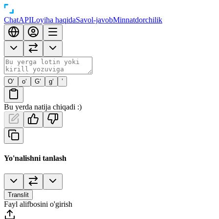
Chat
API
Loyiha haqida
Savol-javob
Minnatdorchilik
O‘
o‘
G‘
g‘
’
Bu yerda natija chiqadi :)
Yo'nalishni tanlash
Translit
Fayl alifbosini o'girish