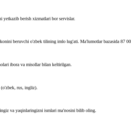
i yetkazib berish xizmatlari bor servislar.
imkonini beruvchi o'zbek tilining imlo lug'ati. Ma'lumotlar bazasida 87 0
lari ibora va misollar bilan keltirilgan.
o'zbek, rus, ingliz).
zingiz va yaqinlaringizni ismlari ma'nosini bilib oling.