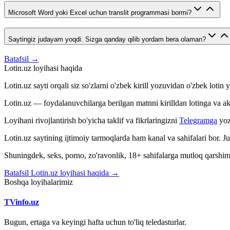
Microsoft Word yoki Excel uchun translit programmasi bormi?
Saytingiz judayam yoqdi. Sizga qanday qilib yordam bera olaman?
Batafsil →
Lotin.uz loyihasi haqida
Lotin.uz sayti orqali siz so'zlarni o'zbek kirill yozuvidan o'zbek loti
Lotin.uz — foydalanuvchilarga berilgan matnni kirilldan lotinga va aksin
Loyihani rivojlantirish bo'yicha taklif va fikrlaringizni
Telegramga
yoz
Lotin.uz saytining ijtimoiy tarmoqlarda ham kanal va sahifalari bor. 
Shuningdek, seks, porno, zo'ravonlik, 18+ sahifalarga mutloq qarshimiz
Batafsil Lotin.uz loyihasi haqida →
Boshqa loyihalarimiz
TVinfo.uz
Bugun, ertaga va keyingi hafta uchun to'liq teledasturlar.