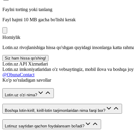
Faylni torting yoki tanlang
Fayl hajmi 10 MB gacha bo'lishi kerak
Homiylik
Lotin.uz rivojlanishiga hissa qo'shgan quyidagi insonlarga katta rahma
Siz ham hissa qo'shing!
Lotin.uz API Xizmatlari
Lotin.uz imkoniyatlaridan o'z vebsaytingiz, mobil ilova va boshqa joy
@ObunaContact
Ko'p so'raladigan savollar
Lotin.uz o'zi nima?
Boshqa lotin-kirill, kirill-lotin tarjimonlaridan nima farqi bor?
Lotinuz saytidan qachon foydalansam bo'ladi?