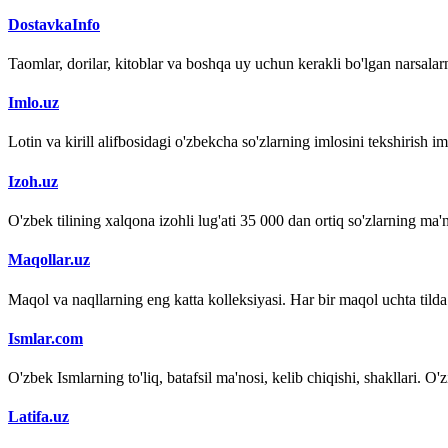
DostavkaInfo
Taomlar, dorilar, kitoblar va boshqa uy uchun kerakli bo'lgan narsalarn
Imlo.uz
Lotin va kirill alifbosidagi o'zbekcha so'zlarning imlosini tekshirish 
Izoh.uz
O'zbek tilining xalqona izohli lug'ati 35 000 dan ortiq so'zlarning ma'no
Maqollar.uz
Maqol va naqllarning eng katta kolleksiyasi. Har bir maqol uchta tilda (
Ismlar.com
O'zbek Ismlarning to'liq, batafsil ma'nosi, kelib chiqishi, shakllari. O'
Latifa.uz