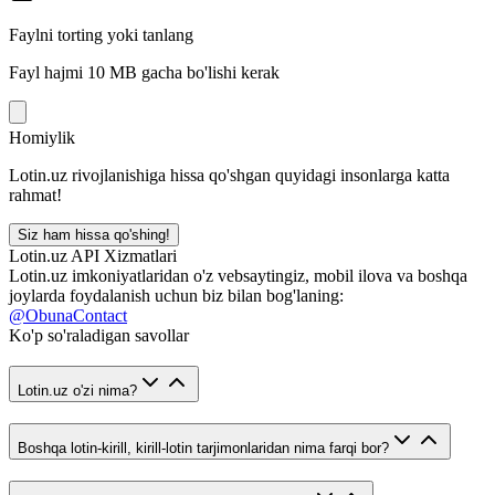
Faylni torting yoki tanlang
Fayl hajmi 10 MB gacha bo'lishi kerak
Homiylik
Lotin.uz rivojlanishiga hissa qo'shgan quyidagi insonlarga katta
rahmat!
Siz ham hissa qo'shing!
Lotin.uz API Xizmatlari
Lotin.uz imkoniyatlaridan o'z vebsaytingiz, mobil ilova va boshqa
joylarda foydalanish uchun biz bilan bog'laning:
@ObunaContact
Ko'p so'raladigan savollar
Lotin.uz o'zi nima?
Boshqa lotin-kirill, kirill-lotin tarjimonlaridan nima farqi bor?