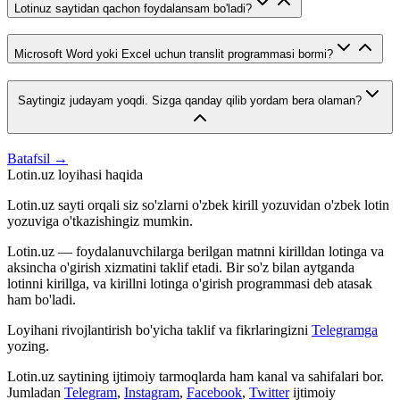
Lotinuz saytidan qachon foydalansam bo'ladi?
Microsoft Word yoki Excel uchun translit programmasi bormi?
Saytingiz judayam yoqdi. Sizga qanday qilib yordam bera olaman?
Batafsil →
Lotin.uz loyihasi haqida
Lotin.uz sayti orqali siz so'zlarni o'zbek kirill yozuvidan o'zbek lotin
yozuviga o'tkazishingiz mumkin.
Lotin.uz — foydalanuvchilarga berilgan matnni kirilldan lotinga va
aksincha o'girish xizmatini taklif etadi. Bir so'z bilan aytganda
lotinni kirillga, va kirillni lotinga o'girish programmasi deb atasak
ham bo'ladi.
Loyihani rivojlantirish bo'yicha taklif va fikrlaringizni
Telegramga
yozing.
Lotin.uz saytining ijtimoiy tarmoqlarda ham kanal va sahifalari bor.
Jumladan
Telegram
,
Instagram
,
Facebook
,
Twitter
ijtimoiy