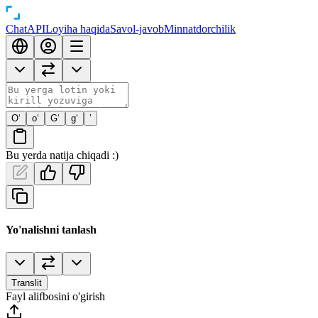
Chat
API
Loyiha haqida
Savol-javob
Minnatdorchilik
O‘
o‘
G‘
g‘
’
Bu yerda natija chiqadi :)
Yo'nalishni tanlash
Translit
Fayl alifbosini o'girish