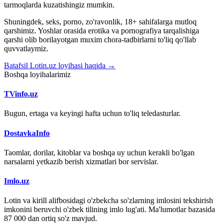
tarmoqlarda kuzatishingiz mumkin.
Shuningdek, seks, porno, zo'ravonlik, 18+ sahifalarga mutloq
qarshimiz. Yoshlar orasida erotika va pornografiya tarqalishiga
qarshi olib borilayotgan muxim chora-tadbirlarni to'liq qo'llab
quvvatlaymiz.
Batafsil Lotin.uz loyihasi haqida →
Boshqa loyihalarimiz
TVinfo.uz
Bugun, ertaga va keyingi hafta uchun to'liq teledasturlar.
DostavkaInfo
Taomlar, dorilar, kitoblar va boshqa uy uchun kerakli bo'lgan
narsalarni yetkazib berish xizmatlari bor servislar.
Imlo.uz
Lotin va kirill alifbosidagi o'zbekcha so'zlarning imlosini tekshirish
imkonini beruvchi o'zbek tilining imlo lug'ati. Ma'lumotlar bazasida
87 000 dan ortiq so'z mavjud.