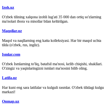
Izoh.uz
O'zbek tilining xalqona izohli lug'ati 35 000 dan ortiq so'zlarning
ma'nolari ibora va misollar bilan keltirilgan.
Maqollar.uz
Maqol va naqllarning eng katta kolleksiyasi. Har bir maqol uchta
tilda (o'zbek, rus, ingliz).
Ismlar.com
O'zbek Ismlarning to'liq, batafsil ma'nosi, kelib chiqishi, shakllari.
O'zingiz va yaqinlaringizni ismlari ma'nosini bilib oling.
Latifa.uz
Har kuni eng sara latifalar va kulguli rasmlar. O'zbek tilidagi kulgu
markazi!
Onmap.uz