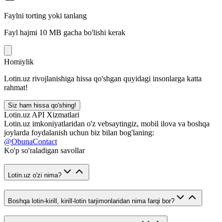
Faylni torting yoki tanlang
Fayl hajmi 10 MB gacha bo'lishi kerak
Homiylik
Lotin.uz rivojlanishiga hissa qo'shgan quyidagi insonlarga katta
rahmat!
Siz ham hissa qo'shing!
Lotin.uz API Xizmatlari
Lotin.uz imkoniyatlaridan o'z vebsaytingiz, mobil ilova va boshqa
joylarda foydalanish uchun biz bilan bog'laning:
@ObunaContact
Ko'p so'raladigan savollar
Lotin.uz o'zi nima?
Boshqa lotin-kirill, kirill-lotin tarjimonlaridan nima farqi bor?