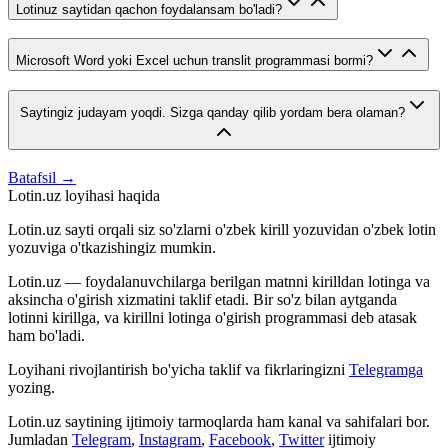
Lotinuz saytidan qachon foydalansam bo'ladi?
Microsoft Word yoki Excel uchun translit programmasi bormi?
Saytingiz judayam yoqdi. Sizga qanday qilib yordam bera olaman?
Batafsil →
Lotin.uz loyihasi haqida
Lotin.uz sayti orqali siz so'zlarni o'zbek kirill yozuvidan o'zbek lotin
yozuviga o'tkazishingiz mumkin.
Lotin.uz — foydalanuvchilarga berilgan matnni kirilldan lotinga va
aksincha o'girish xizmatini taklif etadi. Bir so'z bilan aytganda
lotinni kirillga, va kirillni lotinga o'girish programmasi deb atasak
ham bo'ladi.
Loyihani rivojlantirish bo'yicha taklif va fikrlaringizni
Telegramga
yozing.
Lotin.uz saytining ijtimoiy tarmoqlarda ham kanal va sahifalari bor.
Jumladan
Telegram
,
Instagram
,
Facebook
,
Twitter
ijtimoiy