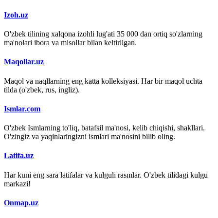
Izoh.uz
O'zbek tilining xalqona izohli lug'ati 35 000 dan ortiq so'zlarning
ma'nolari ibora va misollar bilan keltirilgan.
Maqollar.uz
Maqol va naqllarning eng katta kolleksiyasi. Har bir maqol uchta
tilda (o'zbek, rus, ingliz).
Ismlar.com
O'zbek Ismlarning to'liq, batafsil ma'nosi, kelib chiqishi, shakllari.
O'zingiz va yaqinlaringizni ismlari ma'nosini bilib oling.
Latifa.uz
Har kuni eng sara latifalar va kulguli rasmlar. O'zbek tilidagi kulgu
markazi!
Onmap.uz