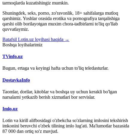
tarmoqlarda kuzatishingiz mumkin.
Shuningdek, seks, porno, zo'ravonlik, 18+ sahifalarga mutloq
qarshimiz. Yoshlar orasida erotika va pornografiya tarqalishiga
qarshi olib borilayotgan muxim chora-tadbirlarni to'liq qo'llab
quvvatlaymiz.
Batafsil Lotin.uz loyihasi haqida →
Boshqa loyihalarimiz
TVinfo.uz
Bugun, ertaga va keyingi hafta uchun to'liq teledasturlar.
DostavkaInfo
Taomlar, dorilar, kitoblar va boshqa uy uchun kerakli bo'lgan
narsalarni yetkazib berish xizmatlari bor servislar.
Imlo.uz
Lotin va kirill alifbosidagi o'zbekcha so'zlarning imlosini tekshirish
imkonini beruvchi o'zbek tilining imlo lug'ati. Ma'lumotlar bazasida
87 000 dan ortiq so'z mavjud.