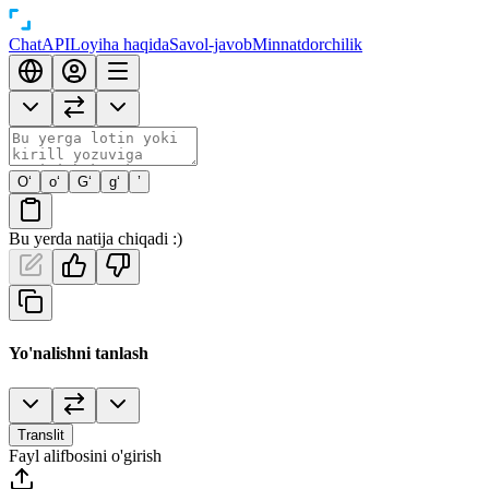
Chat
API
Loyiha haqida
Savol-javob
Minnatdorchilik
O‘
o‘
G‘
g‘
’
Bu yerda natija chiqadi :)
Yo'nalishni tanlash
Translit
Fayl alifbosini o'girish