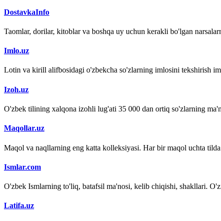
DostavkaInfo
Taomlar, dorilar, kitoblar va boshqa uy uchun kerakli bo'lgan narsalarn
Imlo.uz
Lotin va kirill alifbosidagi o'zbekcha so'zlarning imlosini tekshirish 
Izoh.uz
O'zbek tilining xalqona izohli lug'ati 35 000 dan ortiq so'zlarning ma'no
Maqollar.uz
Maqol va naqllarning eng katta kolleksiyasi. Har bir maqol uchta tilda (
Ismlar.com
O'zbek Ismlarning to'liq, batafsil ma'nosi, kelib chiqishi, shakllari. O'
Latifa.uz