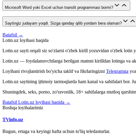
Microsoft Word yoki Excel uchun translit programmasi bormi?
Saytingiz judayam yoqdi. Sizga qanday qilib yordam bera olaman?
Batafsil →
Lotin.uz loyihasi haqida
Lotin.uz sayti orqali siz so'zlarni o'zbek kirill yozuvidan o'zbek loti
Lotin.uz — foydalanuvchilarga berilgan matnni kirilldan lotinga va aksin
Loyihani rivojlantirish bo'yicha taklif va fikrlaringizni
Telegramga
yoz
Lotin.uz saytining ijtimoiy tarmoqlarda ham kanal va sahifalari bor. 
Shuningdek, seks, porno, zo'ravonlik, 18+ sahifalarga mutloq qarshimiz
Batafsil Lotin.uz loyihasi haqida →
Boshqa loyihalarimiz
TVinfo.uz
Bugun, ertaga va keyingi hafta uchun to'liq teledasturlar.