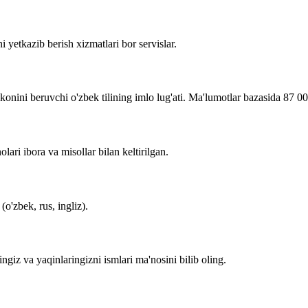
i yetkazib berish xizmatlari bor servislar.
imkonini beruvchi o'zbek tilining imlo lug'ati. Ma'lumotlar bazasida 87 0
lari ibora va misollar bilan keltirilgan.
o'zbek, rus, ingliz).
zingiz va yaqinlaringizni ismlari ma'nosini bilib oling.