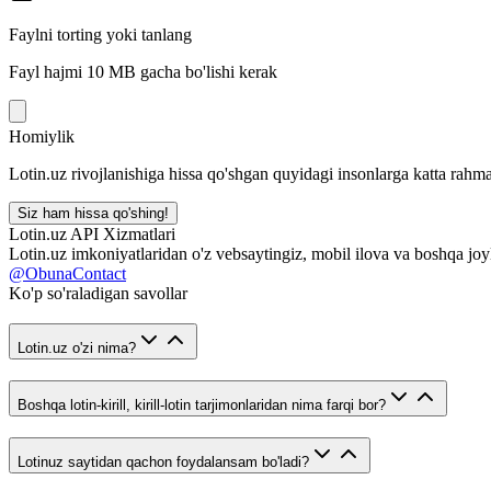
Faylni torting yoki tanlang
Fayl hajmi 10 MB gacha bo'lishi kerak
Homiylik
Lotin.uz rivojlanishiga hissa qo'shgan quyidagi insonlarga katta rahma
Siz ham hissa qo'shing!
Lotin.uz API Xizmatlari
Lotin.uz imkoniyatlaridan o'z vebsaytingiz, mobil ilova va boshqa joy
@ObunaContact
Ko'p so'raladigan savollar
Lotin.uz o'zi nima?
Boshqa lotin-kirill, kirill-lotin tarjimonlaridan nima farqi bor?
Lotinuz saytidan qachon foydalansam bo'ladi?