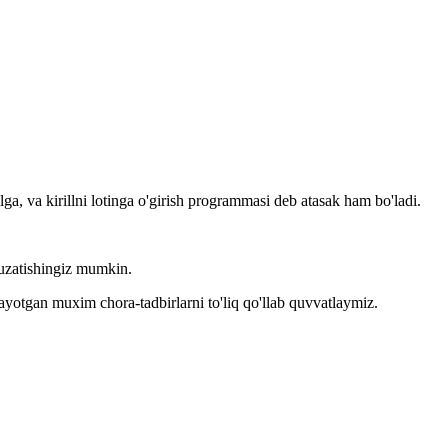
llga, va kirillni lotinga o'girish programmasi deb atasak ham bo'ladi.
kuzatishingiz mumkin.
layotgan muxim chora-tadbirlarni to'liq qo'llab quvvatlaymiz.