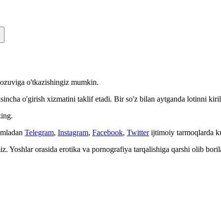
n yozuviga o'tkazishingiz mumkin.
cha o'girish xizmatini taklif etadi. Bir so'z bilan aytganda lotinni kiri
ing.
Jumladan
Telegram
,
Instagram
,
Facebook
,
Twitter
ijtimoiy tarmoqlarda 
. Yoshlar orasida erotika va pornografiya tarqalishiga qarshi olib bori