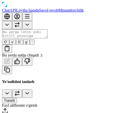
Chat
API
Loyiha haqida
Savol-javob
Minnatdorchilik
O‘
o‘
G‘
g‘
’
Bu yerda natija chiqadi :)
Yo'nalishni tanlash
Translit
Fayl alifbosini o'girish