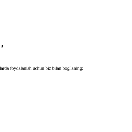
t!
larda foydalanish uchun biz bilan bog'laning: