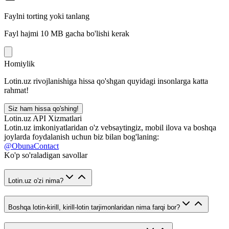
Faylni torting yoki tanlang
Fayl hajmi 10 MB gacha bo'lishi kerak
Homiylik
Lotin.uz rivojlanishiga hissa qo'shgan quyidagi insonlarga katta
rahmat!
Siz ham hissa qo'shing!
Lotin.uz API Xizmatlari
Lotin.uz imkoniyatlaridan o'z vebsaytingiz, mobil ilova va boshqa
joylarda foydalanish uchun biz bilan bog'laning:
@ObunaContact
Ko'p so'raladigan savollar
Lotin.uz o'zi nima?
Boshqa lotin-kirill, kirill-lotin tarjimonlaridan nima farqi bor?