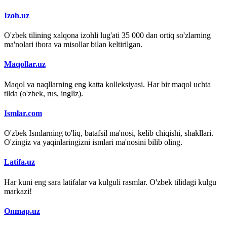
Izoh.uz
O'zbek tilining xalqona izohli lug'ati 35 000 dan ortiq so'zlarning
ma'nolari ibora va misollar bilan keltirilgan.
Maqollar.uz
Maqol va naqllarning eng katta kolleksiyasi. Har bir maqol uchta
tilda (o'zbek, rus, ingliz).
Ismlar.com
O'zbek Ismlarning to'liq, batafsil ma'nosi, kelib chiqishi, shakllari.
O'zingiz va yaqinlaringizni ismlari ma'nosini bilib oling.
Latifa.uz
Har kuni eng sara latifalar va kulguli rasmlar. O'zbek tilidagi kulgu
markazi!
Onmap.uz