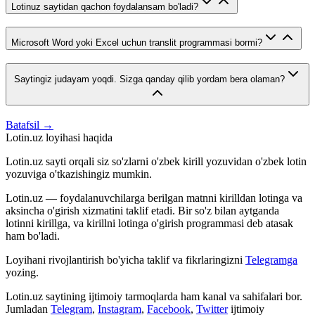
Lotinuz saytidan qachon foydalansam bo'ladi?
Microsoft Word yoki Excel uchun translit programmasi bormi?
Saytingiz judayam yoqdi. Sizga qanday qilib yordam bera olaman?
Batafsil →
Lotin.uz loyihasi haqida
Lotin.uz sayti orqali siz so'zlarni o'zbek kirill yozuvidan o'zbek lotin
yozuviga o'tkazishingiz mumkin.
Lotin.uz — foydalanuvchilarga berilgan matnni kirilldan lotinga va
aksincha o'girish xizmatini taklif etadi. Bir so'z bilan aytganda
lotinni kirillga, va kirillni lotinga o'girish programmasi deb atasak
ham bo'ladi.
Loyihani rivojlantirish bo'yicha taklif va fikrlaringizni
Telegramga
yozing.
Lotin.uz saytining ijtimoiy tarmoqlarda ham kanal va sahifalari bor.
Jumladan
Telegram
,
Instagram
,
Facebook
,
Twitter
ijtimoiy