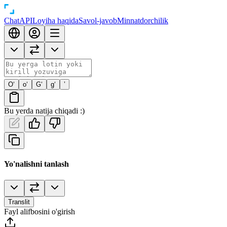
Chat
API
Loyiha haqida
Savol-javob
Minnatdorchilik
O‘
o‘
G‘
g‘
’
Bu yerda natija chiqadi :)
Yo'nalishni tanlash
Translit
Fayl alifbosini o'girish