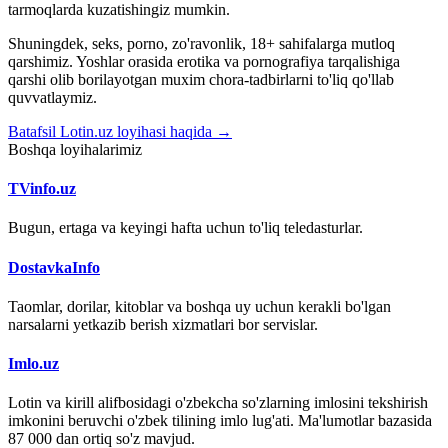
tarmoqlarda kuzatishingiz mumkin.
Shuningdek, seks, porno, zo'ravonlik, 18+ sahifalarga mutloq
qarshimiz. Yoshlar orasida erotika va pornografiya tarqalishiga
qarshi olib borilayotgan muxim chora-tadbirlarni to'liq qo'llab
quvvatlaymiz.
Batafsil Lotin.uz loyihasi haqida →
Boshqa loyihalarimiz
TVinfo.uz
Bugun, ertaga va keyingi hafta uchun to'liq teledasturlar.
DostavkaInfo
Taomlar, dorilar, kitoblar va boshqa uy uchun kerakli bo'lgan
narsalarni yetkazib berish xizmatlari bor servislar.
Imlo.uz
Lotin va kirill alifbosidagi o'zbekcha so'zlarning imlosini tekshirish
imkonini beruvchi o'zbek tilining imlo lug'ati. Ma'lumotlar bazasida
87 000 dan ortiq so'z mavjud.