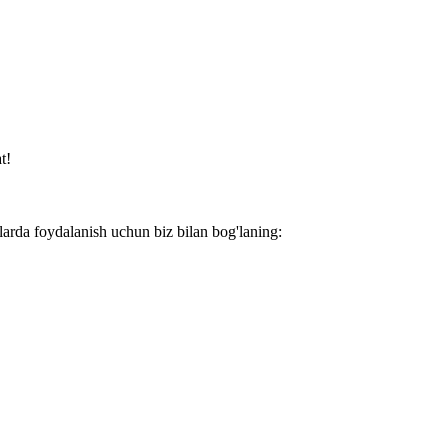
t!
larda foydalanish uchun biz bilan bog'laning: