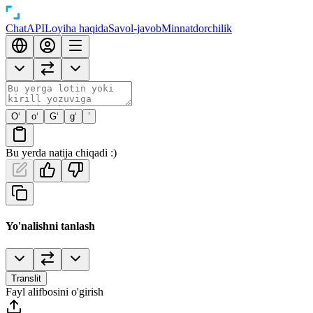
Chat
API
Loyiha haqida
Savol-javob
Minnatdorchilik
O‘
o‘
G‘
g‘
’
Bu yerda natija chiqadi :)
Yo'nalishni tanlash
Translit
Fayl alifbosini o'girish