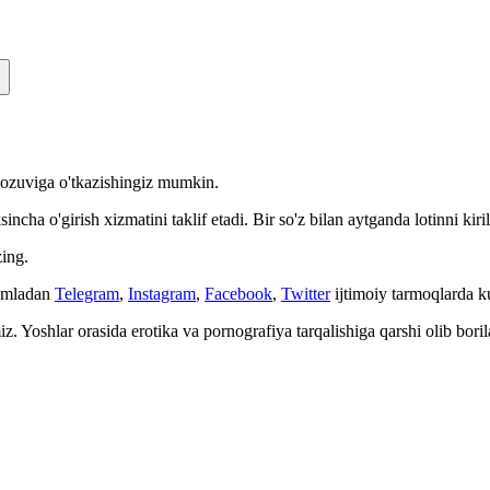
n yozuviga o'tkazishingiz mumkin.
cha o'girish xizmatini taklif etadi. Bir so'z bilan aytganda lotinni kiri
ing.
Jumladan
Telegram
,
Instagram
,
Facebook
,
Twitter
ijtimoiy tarmoqlarda 
. Yoshlar orasida erotika va pornografiya tarqalishiga qarshi olib bori