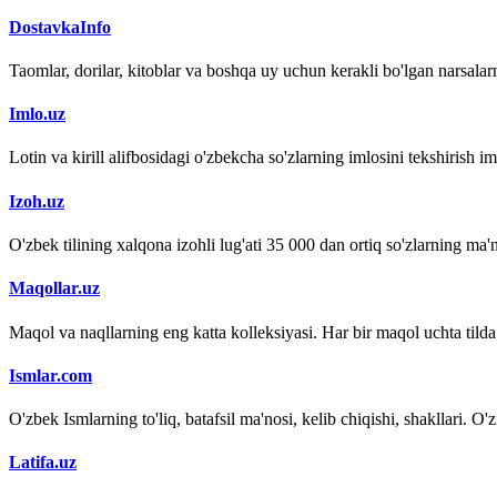
DostavkaInfo
Taomlar, dorilar, kitoblar va boshqa uy uchun kerakli bo'lgan narsalarn
Imlo.uz
Lotin va kirill alifbosidagi o'zbekcha so'zlarning imlosini tekshirish 
Izoh.uz
O'zbek tilining xalqona izohli lug'ati 35 000 dan ortiq so'zlarning ma'no
Maqollar.uz
Maqol va naqllarning eng katta kolleksiyasi. Har bir maqol uchta tilda (
Ismlar.com
O'zbek Ismlarning to'liq, batafsil ma'nosi, kelib chiqishi, shakllari. O'
Latifa.uz