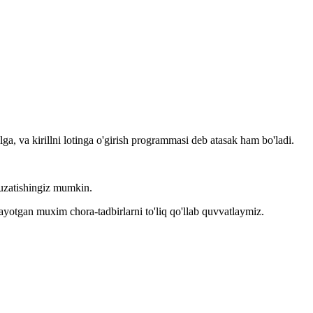
llga, va kirillni lotinga o'girish programmasi deb atasak ham bo'ladi.
kuzatishingiz mumkin.
layotgan muxim chora-tadbirlarni to'liq qo'llab quvvatlaymiz.