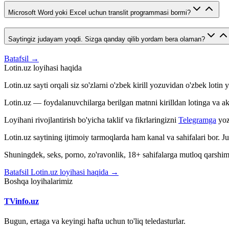
Microsoft Word yoki Excel uchun translit programmasi bormi?
Saytingiz judayam yoqdi. Sizga qanday qilib yordam bera olaman?
Batafsil →
Lotin.uz loyihasi haqida
Lotin.uz sayti orqali siz so'zlarni o'zbek kirill yozuvidan o'zbek loti
Lotin.uz — foydalanuvchilarga berilgan matnni kirilldan lotinga va aksin
Loyihani rivojlantirish bo'yicha taklif va fikrlaringizni
Telegramga
yoz
Lotin.uz saytining ijtimoiy tarmoqlarda ham kanal va sahifalari bor. 
Shuningdek, seks, porno, zo'ravonlik, 18+ sahifalarga mutloq qarshimiz
Batafsil Lotin.uz loyihasi haqida →
Boshqa loyihalarimiz
TVinfo.uz
Bugun, ertaga va keyingi hafta uchun to'liq teledasturlar.