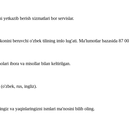
i yetkazib berish xizmatlari bor servislar.
imkonini beruvchi o'zbek tilining imlo lug'ati. Ma'lumotlar bazasida 87 0
lari ibora va misollar bilan keltirilgan.
o'zbek, rus, ingliz).
zingiz va yaqinlaringizni ismlari ma'nosini bilib oling.