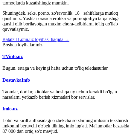
tarmoqlarda kuzatishingiz mumkin.
Shuningdek, seks, porno, zo'ravonlik, 18+ sahifalarga mutloq
qarshimiz. Yoshlar orasida erotika va pornografiya tarqalishiga
qarshi olib borilayotgan muxim chora-tadbirlarni to'liq qo'llab
quvvatlaymiz.
Batafsil Lotin.uz loyihasi haqida →
Boshqa loyihalarimiz
TVinfo.uz
Bugun, ertaga va keyingi hafta uchun to'liq teledasturlar.
DostavkaInfo
Taomlar, dorilar, kitoblar va boshqa uy uchun kerakli bo'lgan
narsalarni yetkazib berish xizmatlari bor servislar.
Imlo.uz
Lotin va kirill alifbosidagi o'zbekcha so'zlarning imlosini tekshirish
imkonini beruvchi o'zbek tilining imlo lug'ati. Ma'lumotlar bazasida
87 000 dan ortiq so'z mavjud.