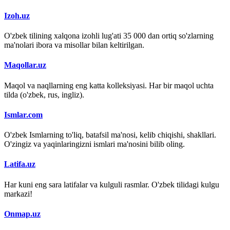
Izoh.uz
O'zbek tilining xalqona izohli lug'ati 35 000 dan ortiq so'zlarning
ma'nolari ibora va misollar bilan keltirilgan.
Maqollar.uz
Maqol va naqllarning eng katta kolleksiyasi. Har bir maqol uchta
tilda (o'zbek, rus, ingliz).
Ismlar.com
O'zbek Ismlarning to'liq, batafsil ma'nosi, kelib chiqishi, shakllari.
O'zingiz va yaqinlaringizni ismlari ma'nosini bilib oling.
Latifa.uz
Har kuni eng sara latifalar va kulguli rasmlar. O'zbek tilidagi kulgu
markazi!
Onmap.uz