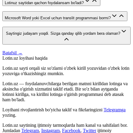
Lotinuz saytidan qachon foydalansam bo'ladi?
Microsoft Word yoki Excel uchun translit programmasi bormi?
Saytingiz judayam yoqdi. Sizga qanday qilib yordam bera olaman?
Batafsil →
Lotin.uz loyihasi haqida
Lotin.uz sayti orqali siz so'zlarni o'zbek kirill yozuvidan o'zbek lotin
yozuviga o'tkazishingiz mumkin.
Lotin.uz — foydalanuvchilarga berilgan matnni kirilldan lotinga va
aksincha o'girish xizmatini taklif etadi. Bir so'z bilan aytganda
lotinni kirillga, va kirillni lotinga o'girish programmasi deb atasak
ham bo'ladi.
Loyihani rivojlantirish bo'yicha taklif va fikrlaringizni
Telegramga
yozing.
Lotin.uz saytining ijtimoiy tarmoqlarda ham kanal va sahifalari bor.
Jumladan
Telegram
,
Instagram
,
Facebook
,
Twitter
ijtimoiy