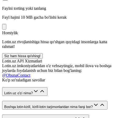
Faylni torting yoki tanlang
Fayl hajmi 10 MB gacha bo'lishi kerak
Homiylik
Lotin.uz rivojlanishiga hissa qo'shgan quyidagi insonlarga katta
rahmat!
Siz ham hissa qo'shing!
Lotin.uz API Xizmatlari
Lotin.uz imkoniyatlaridan o'z vebsaytingiz, mobil ilova va boshqa
joylarda foydalanish uchun biz bilan bog'laning:
@ObunaContact
Ko'p so'raladigan savollar
Lotin.uz o'zi nima?
Boshqa lotin-kirill, kirill-lotin tarjimonlaridan nima farqi bor?