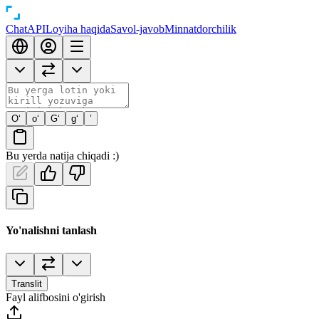
Chat
API
Loyiha haqida
Savol-javob
Minnatdorchilik
O‘
o‘
G‘
g‘
’
Bu yerda natija chiqadi :)
Yo'nalishni tanlash
Translit
Fayl alifbosini o'girish