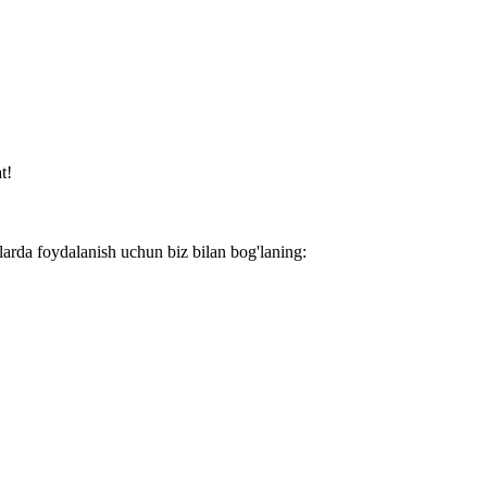
t!
larda foydalanish uchun biz bilan bog'laning: