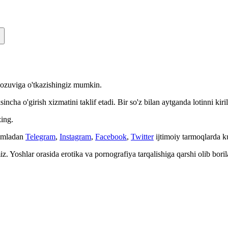
n yozuviga o'tkazishingiz mumkin.
cha o'girish xizmatini taklif etadi. Bir so'z bilan aytganda lotinni kiri
ing.
Jumladan
Telegram
,
Instagram
,
Facebook
,
Twitter
ijtimoiy tarmoqlarda 
. Yoshlar orasida erotika va pornografiya tarqalishiga qarshi olib bori