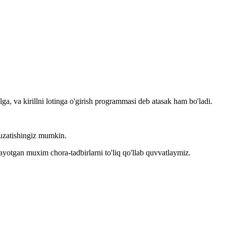
llga, va kirillni lotinga o'girish programmasi deb atasak ham bo'ladi.
kuzatishingiz mumkin.
layotgan muxim chora-tadbirlarni to'liq qo'llab quvvatlaymiz.