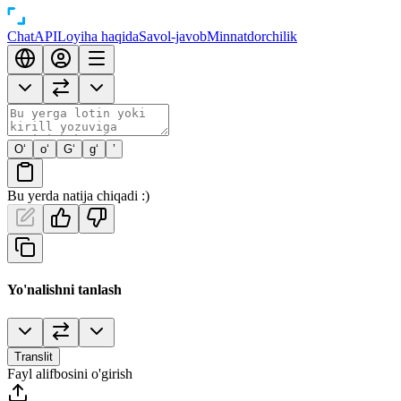
Chat
API
Loyiha haqida
Savol-javob
Minnatdorchilik
O‘
o‘
G‘
g‘
’
Bu yerda natija chiqadi :)
Yo'nalishni tanlash
Translit
Fayl alifbosini o'girish