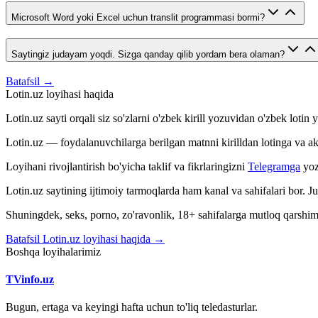
Microsoft Word yoki Excel uchun translit programmasi bormi?
Saytingiz judayam yoqdi. Sizga qanday qilib yordam bera olaman?
Batafsil →
Lotin.uz loyihasi haqida
Lotin.uz sayti orqali siz so'zlarni o'zbek kirill yozuvidan o'zbek loti
Lotin.uz — foydalanuvchilarga berilgan matnni kirilldan lotinga va aksin
Loyihani rivojlantirish bo'yicha taklif va fikrlaringizni
Telegramga
yoz
Lotin.uz saytining ijtimoiy tarmoqlarda ham kanal va sahifalari bor. 
Shuningdek, seks, porno, zo'ravonlik, 18+ sahifalarga mutloq qarshimiz
Batafsil Lotin.uz loyihasi haqida →
Boshqa loyihalarimiz
TVinfo.uz
Bugun, ertaga va keyingi hafta uchun to'liq teledasturlar.