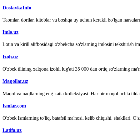
DostavkaInfo
Taomlar, dorilar, kitoblar va boshqa uy uchun kerakli bo'lgan narsalarn
Imlo.uz
Lotin va kirill alifbosidagi o'zbekcha so'zlarning imlosini tekshirish 
Izoh.uz
O'zbek tilining xalqona izohli lug'ati 35 000 dan ortiq so'zlarning ma'no
Maqollar.uz
Maqol va naqllarning eng katta kolleksiyasi. Har bir maqol uchta tilda (
Ismlar.com
O'zbek Ismlarning to'liq, batafsil ma'nosi, kelib chiqishi, shakllari. O'
Latifa.uz