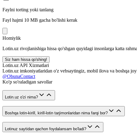
Faylni torting yoki tanlang
Fayl hajmi 10 MB gacha bo'lishi kerak
Homiylik
Lotin.uz rivojlanishiga hissa qo'shgan quyidagi insonlarga katta rahma
Siz ham hissa qo'shing!
Lotin.uz API Xizmatlari
Lotin.uz imkoniyatlaridan o'z vebsaytingiz, mobil ilova va boshqa joy
@ObunaContact
Ko'p so'raladigan savollar
Lotin.uz o'zi nima?
Boshqa lotin-kirill, kirill-lotin tarjimonlaridan nima farqi bor?
Lotinuz saytidan qachon foydalansam bo'ladi?