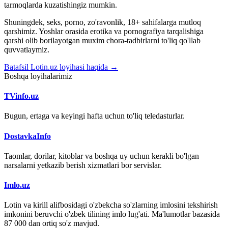
tarmoqlarda kuzatishingiz mumkin.
Shuningdek, seks, porno, zo'ravonlik, 18+ sahifalarga mutloq
qarshimiz. Yoshlar orasida erotika va pornografiya tarqalishiga
qarshi olib borilayotgan muxim chora-tadbirlarni to'liq qo'llab
quvvatlaymiz.
Batafsil Lotin.uz loyihasi haqida →
Boshqa loyihalarimiz
TVinfo.uz
Bugun, ertaga va keyingi hafta uchun to'liq teledasturlar.
DostavkaInfo
Taomlar, dorilar, kitoblar va boshqa uy uchun kerakli bo'lgan
narsalarni yetkazib berish xizmatlari bor servislar.
Imlo.uz
Lotin va kirill alifbosidagi o'zbekcha so'zlarning imlosini tekshirish
imkonini beruvchi o'zbek tilining imlo lug'ati. Ma'lumotlar bazasida
87 000 dan ortiq so'z mavjud.