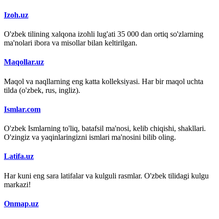
Izoh.uz
O'zbek tilining xalqona izohli lug'ati 35 000 dan ortiq so'zlarning
ma'nolari ibora va misollar bilan keltirilgan.
Maqollar.uz
Maqol va naqllarning eng katta kolleksiyasi. Har bir maqol uchta
tilda (o'zbek, rus, ingliz).
Ismlar.com
O'zbek Ismlarning to'liq, batafsil ma'nosi, kelib chiqishi, shakllari.
O'zingiz va yaqinlaringizni ismlari ma'nosini bilib oling.
Latifa.uz
Har kuni eng sara latifalar va kulguli rasmlar. O'zbek tilidagi kulgu
markazi!
Onmap.uz