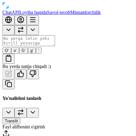
Chat
API
Loyiha haqida
Savol-javob
Minnatdorchilik
O‘
o‘
G‘
g‘
’
Bu yerda natija chiqadi :)
Yo'nalishni tanlash
Translit
Fayl alifbosini o'girish