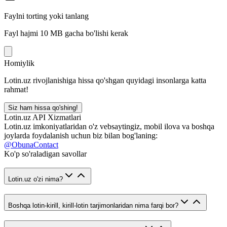
Faylni torting yoki tanlang
Fayl hajmi 10 MB gacha bo'lishi kerak
Homiylik
Lotin.uz rivojlanishiga hissa qo'shgan quyidagi insonlarga katta
rahmat!
Siz ham hissa qo'shing!
Lotin.uz API Xizmatlari
Lotin.uz imkoniyatlaridan o'z vebsaytingiz, mobil ilova va boshqa
joylarda foydalanish uchun biz bilan bog'laning:
@ObunaContact
Ko'p so'raladigan savollar
Lotin.uz o'zi nima?
Boshqa lotin-kirill, kirill-lotin tarjimonlaridan nima farqi bor?