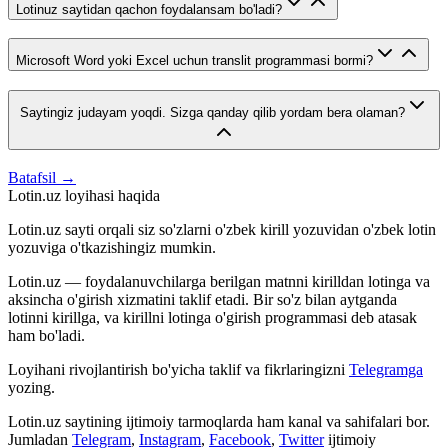
Lotinuz saytidan qachon foydalansam bo'ladi?
Microsoft Word yoki Excel uchun translit programmasi bormi?
Saytingiz judayam yoqdi. Sizga qanday qilib yordam bera olaman?
Batafsil →
Lotin.uz loyihasi haqida
Lotin.uz sayti orqali siz so'zlarni o'zbek kirill yozuvidan o'zbek lotin
yozuviga o'tkazishingiz mumkin.
Lotin.uz — foydalanuvchilarga berilgan matnni kirilldan lotinga va
aksincha o'girish xizmatini taklif etadi. Bir so'z bilan aytganda
lotinni kirillga, va kirillni lotinga o'girish programmasi deb atasak
ham bo'ladi.
Loyihani rivojlantirish bo'yicha taklif va fikrlaringizni
Telegramga
yozing.
Lotin.uz saytining ijtimoiy tarmoqlarda ham kanal va sahifalari bor.
Jumladan
Telegram
,
Instagram
,
Facebook
,
Twitter
ijtimoiy