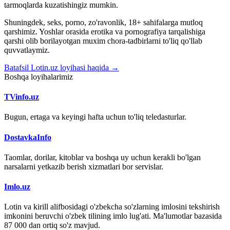
tarmoqlarda kuzatishingiz mumkin.
Shuningdek, seks, porno, zo'ravonlik, 18+ sahifalarga mutloq
qarshimiz. Yoshlar orasida erotika va pornografiya tarqalishiga
qarshi olib borilayotgan muxim chora-tadbirlarni to'liq qo'llab
quvvatlaymiz.
Batafsil Lotin.uz loyihasi haqida →
Boshqa loyihalarimiz
TVinfo.uz
Bugun, ertaga va keyingi hafta uchun to'liq teledasturlar.
DostavkaInfo
Taomlar, dorilar, kitoblar va boshqa uy uchun kerakli bo'lgan
narsalarni yetkazib berish xizmatlari bor servislar.
Imlo.uz
Lotin va kirill alifbosidagi o'zbekcha so'zlarning imlosini tekshirish
imkonini beruvchi o'zbek tilining imlo lug'ati. Ma'lumotlar bazasida
87 000 dan ortiq so'z mavjud.