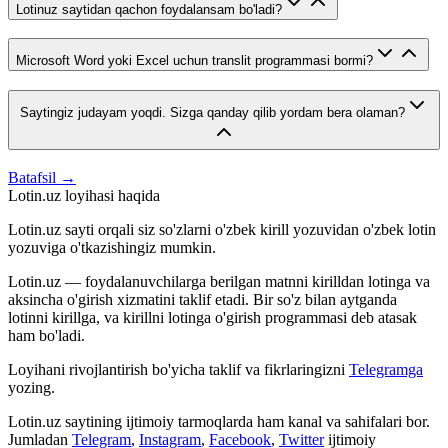
Lotinuz saytidan qachon foydalansam bo'ladi?
Microsoft Word yoki Excel uchun translit programmasi bormi?
Saytingiz judayam yoqdi. Sizga qanday qilib yordam bera olaman?
Batafsil →
Lotin.uz loyihasi haqida
Lotin.uz sayti orqali siz so'zlarni o'zbek kirill yozuvidan o'zbek lotin
yozuviga o'tkazishingiz mumkin.
Lotin.uz — foydalanuvchilarga berilgan matnni kirilldan lotinga va
aksincha o'girish xizmatini taklif etadi. Bir so'z bilan aytganda
lotinni kirillga, va kirillni lotinga o'girish programmasi deb atasak
ham bo'ladi.
Loyihani rivojlantirish bo'yicha taklif va fikrlaringizni
Telegramga
yozing.
Lotin.uz saytining ijtimoiy tarmoqlarda ham kanal va sahifalari bor.
Jumladan
Telegram
,
Instagram
,
Facebook
,
Twitter
ijtimoiy