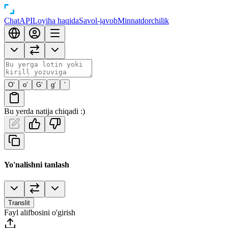
Chat
API
Loyiha haqida
Savol-javob
Minnatdorchilik
O‘
o‘
G‘
g‘
’
Bu yerda natija chiqadi :)
Yo'nalishni tanlash
Translit
Fayl alifbosini o'girish