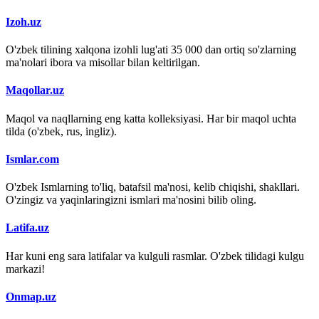
Izoh.uz
O'zbek tilining xalqona izohli lug'ati 35 000 dan ortiq so'zlarning
ma'nolari ibora va misollar bilan keltirilgan.
Maqollar.uz
Maqol va naqllarning eng katta kolleksiyasi. Har bir maqol uchta
tilda (o'zbek, rus, ingliz).
Ismlar.com
O'zbek Ismlarning to'liq, batafsil ma'nosi, kelib chiqishi, shakllari.
O'zingiz va yaqinlaringizni ismlari ma'nosini bilib oling.
Latifa.uz
Har kuni eng sara latifalar va kulguli rasmlar. O'zbek tilidagi kulgu
markazi!
Onmap.uz