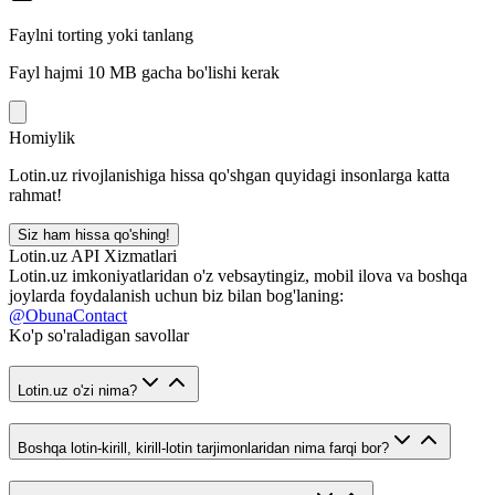
Faylni torting yoki tanlang
Fayl hajmi 10 MB gacha bo'lishi kerak
Homiylik
Lotin.uz rivojlanishiga hissa qo'shgan quyidagi insonlarga katta
rahmat!
Siz ham hissa qo'shing!
Lotin.uz API Xizmatlari
Lotin.uz imkoniyatlaridan o'z vebsaytingiz, mobil ilova va boshqa
joylarda foydalanish uchun biz bilan bog'laning:
@ObunaContact
Ko'p so'raladigan savollar
Lotin.uz o'zi nima?
Boshqa lotin-kirill, kirill-lotin tarjimonlaridan nima farqi bor?