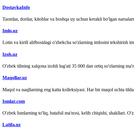
DostavkaInfo
Taomlar, dorilar, kitoblar va boshqa uy uchun kerakli bo'lgan narsalarn
Imlo.uz
Lotin va kirill alifbosidagi o'zbekcha so'zlarning imlosini tekshirish 
Izoh.uz
O'zbek tilining xalqona izohli lug'ati 35 000 dan ortiq so'zlarning ma'no
Maqollar.uz
Maqol va naqllarning eng katta kolleksiyasi. Har bir maqol uchta tilda (
Ismlar.com
O'zbek Ismlarning to'liq, batafsil ma'nosi, kelib chiqishi, shakllari. O'
Latifa.uz