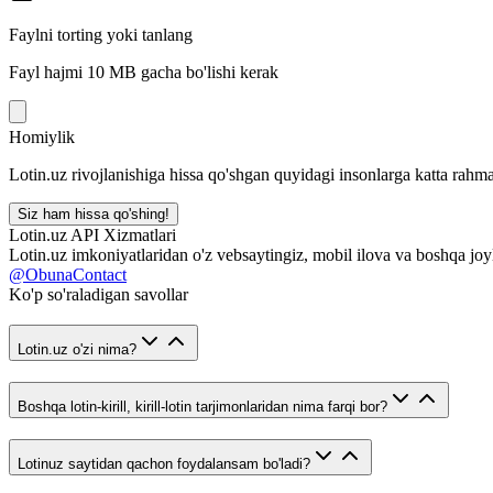
Faylni torting yoki tanlang
Fayl hajmi 10 MB gacha bo'lishi kerak
Homiylik
Lotin.uz rivojlanishiga hissa qo'shgan quyidagi insonlarga katta rahma
Siz ham hissa qo'shing!
Lotin.uz API Xizmatlari
Lotin.uz imkoniyatlaridan o'z vebsaytingiz, mobil ilova va boshqa joy
@ObunaContact
Ko'p so'raladigan savollar
Lotin.uz o'zi nima?
Boshqa lotin-kirill, kirill-lotin tarjimonlaridan nima farqi bor?
Lotinuz saytidan qachon foydalansam bo'ladi?