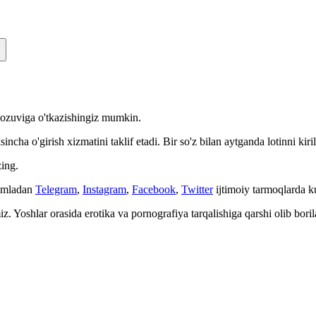
n yozuviga o'tkazishingiz mumkin.
cha o'girish xizmatini taklif etadi. Bir so'z bilan aytganda lotinni kiri
ing.
Jumladan
Telegram
,
Instagram
,
Facebook
,
Twitter
ijtimoiy tarmoqlarda 
. Yoshlar orasida erotika va pornografiya tarqalishiga qarshi olib bori