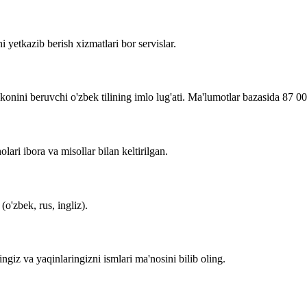
i yetkazib berish xizmatlari bor servislar.
imkonini beruvchi o'zbek tilining imlo lug'ati. Ma'lumotlar bazasida 87 0
lari ibora va misollar bilan keltirilgan.
o'zbek, rus, ingliz).
zingiz va yaqinlaringizni ismlari ma'nosini bilib oling.