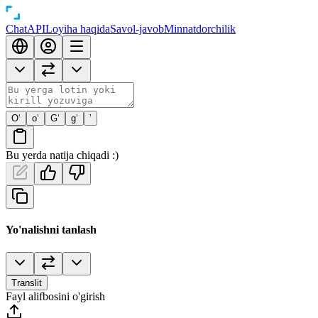
Chat
API
Loyiha haqida
Savol-javob
Minnatdorchilik
O‘
o‘
G‘
g‘
’
Bu yerda natija chiqadi :)
Yo'nalishni tanlash
Translit
Fayl alifbosini o'girish