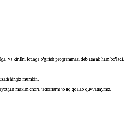
llga, va kirillni lotinga o'girish programmasi deb atasak ham bo'ladi.
kuzatishingiz mumkin.
layotgan muxim chora-tadbirlarni to'liq qo'llab quvvatlaymiz.