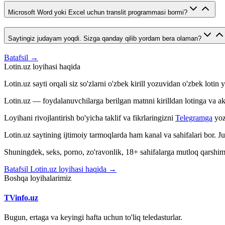
Microsoft Word yoki Excel uchun translit programmasi bormi?
Saytingiz judayam yoqdi. Sizga qanday qilib yordam bera olaman?
Batafsil →
Lotin.uz loyihasi haqida
Lotin.uz sayti orqali siz so'zlarni o'zbek kirill yozuvidan o'zbek loti
Lotin.uz — foydalanuvchilarga berilgan matnni kirilldan lotinga va aksin
Loyihani rivojlantirish bo'yicha taklif va fikrlaringizni
Telegramga
yoz
Lotin.uz saytining ijtimoiy tarmoqlarda ham kanal va sahifalari bor. 
Shuningdek, seks, porno, zo'ravonlik, 18+ sahifalarga mutloq qarshimiz
Batafsil Lotin.uz loyihasi haqida →
Boshqa loyihalarimiz
TVinfo.uz
Bugun, ertaga va keyingi hafta uchun to'liq teledasturlar.