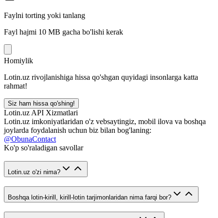
Faylni torting yoki tanlang
Fayl hajmi 10 MB gacha bo'lishi kerak
Homiylik
Lotin.uz rivojlanishiga hissa qo'shgan quyidagi insonlarga katta
rahmat!
Siz ham hissa qo'shing!
Lotin.uz API Xizmatlari
Lotin.uz imkoniyatlaridan o'z vebsaytingiz, mobil ilova va boshqa
joylarda foydalanish uchun biz bilan bog'laning:
@ObunaContact
Ko'p so'raladigan savollar
Lotin.uz o'zi nima?
Boshqa lotin-kirill, kirill-lotin tarjimonlaridan nima farqi bor?