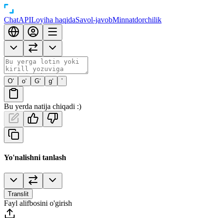
Chat
API
Loyiha haqida
Savol-javob
Minnatdorchilik
O‘
o‘
G‘
g‘
’
Bu yerda natija chiqadi :)
Yo'nalishni tanlash
Translit
Fayl alifbosini o'girish