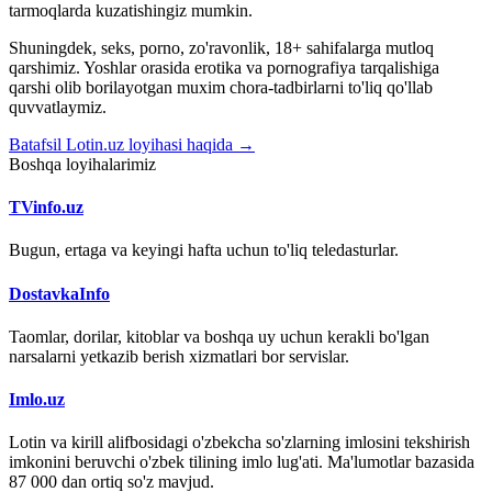
tarmoqlarda kuzatishingiz mumkin.
Shuningdek, seks, porno, zo'ravonlik, 18+ sahifalarga mutloq
qarshimiz. Yoshlar orasida erotika va pornografiya tarqalishiga
qarshi olib borilayotgan muxim chora-tadbirlarni to'liq qo'llab
quvvatlaymiz.
Batafsil Lotin.uz loyihasi haqida →
Boshqa loyihalarimiz
TVinfo.uz
Bugun, ertaga va keyingi hafta uchun to'liq teledasturlar.
DostavkaInfo
Taomlar, dorilar, kitoblar va boshqa uy uchun kerakli bo'lgan
narsalarni yetkazib berish xizmatlari bor servislar.
Imlo.uz
Lotin va kirill alifbosidagi o'zbekcha so'zlarning imlosini tekshirish
imkonini beruvchi o'zbek tilining imlo lug'ati. Ma'lumotlar bazasida
87 000 dan ortiq so'z mavjud.