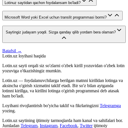
Lotinuz saytidan qachon foydalansam bo'ladi?
Microsoft Word yoki Excel uchun translit programmasi bormi?
Saytingiz judayam yoqdi. Sizga qanday qilib yordam bera olaman?
Batafsil →
Lotin.uz loyihasi haqida
Lotin.uz sayti orqali siz so'zlarni o'zbek kirill yozuvidan o'zbek lotin
yozuviga o'tkazishingiz mumkin.
Lotin.uz — foydalanuvchilarga berilgan matnni kirilldan lotinga va
aksincha o'girish xizmatini taklif etadi. Bir so'z bilan aytganda
lotinni kirillga, va kirillni lotinga o'girish programmasi deb atasak
ham bo'ladi.
Loyihani rivojlantirish bo'yicha taklif va fikrlaringizni
Telegramga
yozing.
Lotin.uz saytining ijtimoiy tarmoqlarda ham kanal va sahifalari bor.
Jumladan
Telegram
,
Instagram
,
Facebook
,
Twitter
ijtimoiy