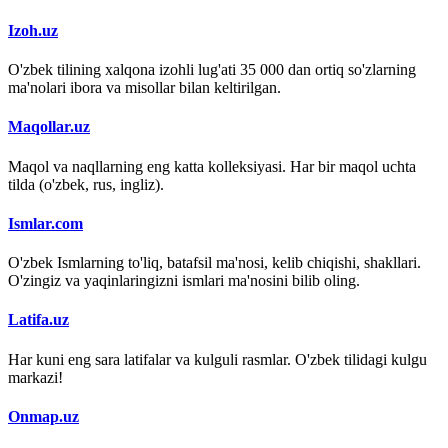
Izoh.uz
O'zbek tilining xalqona izohli lug'ati 35 000 dan ortiq so'zlarning
ma'nolari ibora va misollar bilan keltirilgan.
Maqollar.uz
Maqol va naqllarning eng katta kolleksiyasi. Har bir maqol uchta
tilda (o'zbek, rus, ingliz).
Ismlar.com
O'zbek Ismlarning to'liq, batafsil ma'nosi, kelib chiqishi, shakllari.
O'zingiz va yaqinlaringizni ismlari ma'nosini bilib oling.
Latifa.uz
Har kuni eng sara latifalar va kulguli rasmlar. O'zbek tilidagi kulgu
markazi!
Onmap.uz