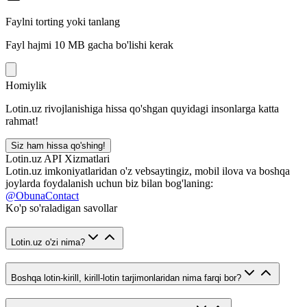
Faylni torting yoki tanlang
Fayl hajmi 10 MB gacha bo'lishi kerak
Homiylik
Lotin.uz rivojlanishiga hissa qo'shgan quyidagi insonlarga katta
rahmat!
Siz ham hissa qo'shing!
Lotin.uz API Xizmatlari
Lotin.uz imkoniyatlaridan o'z vebsaytingiz, mobil ilova va boshqa
joylarda foydalanish uchun biz bilan bog'laning:
@ObunaContact
Ko'p so'raladigan savollar
Lotin.uz o'zi nima?
Boshqa lotin-kirill, kirill-lotin tarjimonlaridan nima farqi bor?