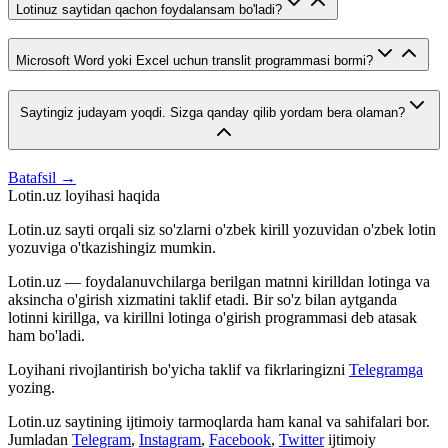
Lotinuz saytidan qachon foydalansam bo'ladi?
Microsoft Word yoki Excel uchun translit programmasi bormi?
Saytingiz judayam yoqdi. Sizga qanday qilib yordam bera olaman?
Batafsil →
Lotin.uz loyihasi haqida
Lotin.uz sayti orqali siz so'zlarni o'zbek kirill yozuvidan o'zbek lotin
yozuviga o'tkazishingiz mumkin.
Lotin.uz — foydalanuvchilarga berilgan matnni kirilldan lotinga va
aksincha o'girish xizmatini taklif etadi. Bir so'z bilan aytganda
lotinni kirillga, va kirillni lotinga o'girish programmasi deb atasak
ham bo'ladi.
Loyihani rivojlantirish bo'yicha taklif va fikrlaringizni
Telegramga
yozing.
Lotin.uz saytining ijtimoiy tarmoqlarda ham kanal va sahifalari bor.
Jumladan
Telegram
,
Instagram
,
Facebook
,
Twitter
ijtimoiy