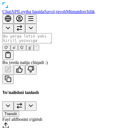
Chat
API
Loyiha haqida
Savol-javob
Minnatdorchilik
O‘
o‘
G‘
g‘
’
Bu yerda natija chiqadi :)
Yo'nalishni tanlash
Translit
Fayl alifbosini o'girish