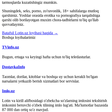
tarmoqlarda kuzatishingiz mumkin.
Shuningdek, seks, porno, zo'ravonlik, 18+ sahifalarga mutloq
qarshimiz. Yoshlar orasida erotika va pornografiya tarqalishiga
qarshi olib borilayotgan muxim chora-tadbirlarni to'liq qo'llab
quvvatlaymiz.
Batafsil Lotin.uz loyihasi haqida →
Boshqa loyihalarimiz
TVinfo.uz
Bugun, ertaga va keyingi hafta uchun to'liq teledasturlar.
DostavkaInfo
Taomlar, dorilar, kitoblar va boshqa uy uchun kerakli bo'lgan
narsalarni yetkazib berish xizmatlari bor servislar.
Imlo.uz
Lotin va kirill alifbosidagi o'zbekcha so'zlarning imlosini tekshirish
imkonini beruvchi o'zbek tilining imlo lug'ati. Ma'lumotlar bazasida
87 000 dan ortiq so'z mavjud.