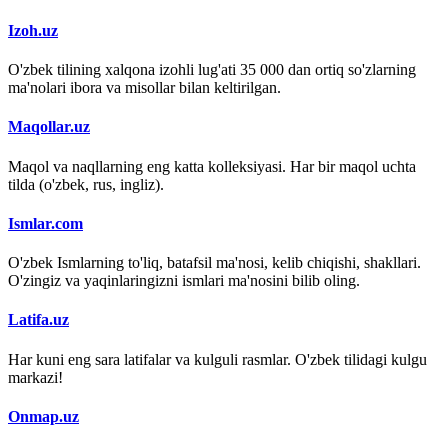
Izoh.uz
O'zbek tilining xalqona izohli lug'ati 35 000 dan ortiq so'zlarning
ma'nolari ibora va misollar bilan keltirilgan.
Maqollar.uz
Maqol va naqllarning eng katta kolleksiyasi. Har bir maqol uchta
tilda (o'zbek, rus, ingliz).
Ismlar.com
O'zbek Ismlarning to'liq, batafsil ma'nosi, kelib chiqishi, shakllari.
O'zingiz va yaqinlaringizni ismlari ma'nosini bilib oling.
Latifa.uz
Har kuni eng sara latifalar va kulguli rasmlar. O'zbek tilidagi kulgu
markazi!
Onmap.uz