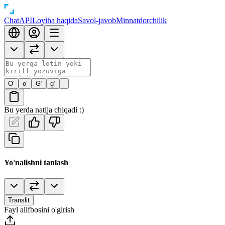
Chat
API
Loyiha haqida
Savol-javob
Minnatdorchilik
O‘
o‘
G‘
g‘
’
Bu yerda natija chiqadi :)
Yo'nalishni tanlash
Translit
Fayl alifbosini o'girish