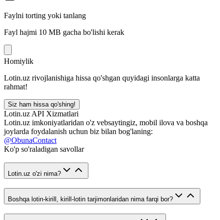
Faylni torting yoki tanlang
Fayl hajmi 10 MB gacha bo'lishi kerak
Homiylik
Lotin.uz rivojlanishiga hissa qo'shgan quyidagi insonlarga katta
rahmat!
Siz ham hissa qo'shing!
Lotin.uz API Xizmatlari
Lotin.uz imkoniyatlaridan o'z vebsaytingiz, mobil ilova va boshqa
joylarda foydalanish uchun biz bilan bog'laning:
@ObunaContact
Ko'p so'raladigan savollar
Lotin.uz o'zi nima?
Boshqa lotin-kirill, kirill-lotin tarjimonlaridan nima farqi bor?