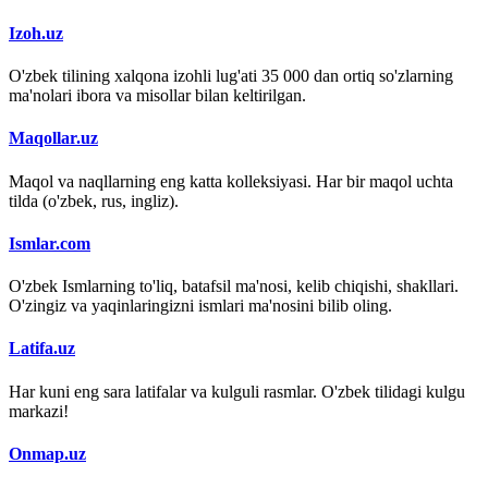
Izoh.uz
O'zbek tilining xalqona izohli lug'ati 35 000 dan ortiq so'zlarning
ma'nolari ibora va misollar bilan keltirilgan.
Maqollar.uz
Maqol va naqllarning eng katta kolleksiyasi. Har bir maqol uchta
tilda (o'zbek, rus, ingliz).
Ismlar.com
O'zbek Ismlarning to'liq, batafsil ma'nosi, kelib chiqishi, shakllari.
O'zingiz va yaqinlaringizni ismlari ma'nosini bilib oling.
Latifa.uz
Har kuni eng sara latifalar va kulguli rasmlar. O'zbek tilidagi kulgu
markazi!
Onmap.uz