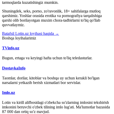
tarmoqlarda kuzatishingiz mumkin.
Shuningdek, seks, porno, zo'ravonlik, 18+ sahifalarga mutloq
qarshimiz. Yoshlar orasida erotika va pornografiya tarqalishiga
qarshi olib borilayotgan muxim chora-tadbirlarni to'liq qo'llab
quvvatlaymiz.
Batafsil Lotin.uz loyihasi haqida →
Boshqa loyihalarimiz
TVinfo.uz
Bugun, ertaga va keyingi hafta uchun to'liq teledasturlar.
DostavkaInfo
Taomlar, dorilar, kitoblar va boshqa uy uchun kerakli bo'lgan
narsalarni yetkazib berish xizmatlari bor servislar.
Imlo.uz
Lotin va kirill alifbosidagi o'zbekcha so'zlarning imlosini tekshirish
imkonini beruvchi o'zbek tilining imlo lug'ati. Ma'lumotlar bazasida
87 000 dan ortiq so'z mavjud.