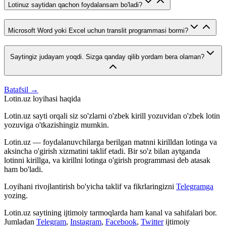
Lotinuz saytidan qachon foydalansam bo'ladi?
Microsoft Word yoki Excel uchun translit programmasi bormi?
Saytingiz judayam yoqdi. Sizga qanday qilib yordam bera olaman?
Batafsil →
Lotin.uz loyihasi haqida
Lotin.uz sayti orqali siz so'zlarni o'zbek kirill yozuvidan o'zbek lotin
yozuviga o'tkazishingiz mumkin.
Lotin.uz — foydalanuvchilarga berilgan matnni kirilldan lotinga va
aksincha o'girish xizmatini taklif etadi. Bir so'z bilan aytganda
lotinni kirillga, va kirillni lotinga o'girish programmasi deb atasak
ham bo'ladi.
Loyihani rivojlantirish bo'yicha taklif va fikrlaringizni
Telegramga
yozing.
Lotin.uz saytining ijtimoiy tarmoqlarda ham kanal va sahifalari bor.
Jumladan
Telegram
,
Instagram
,
Facebook
,
Twitter
ijtimoiy