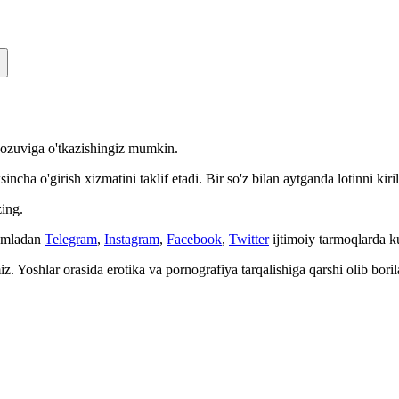
n yozuviga o'tkazishingiz mumkin.
cha o'girish xizmatini taklif etadi. Bir so'z bilan aytganda lotinni kiri
ing.
Jumladan
Telegram
,
Instagram
,
Facebook
,
Twitter
ijtimoiy tarmoqlarda 
. Yoshlar orasida erotika va pornografiya tarqalishiga qarshi olib bori