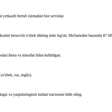
i yetkazib berish xizmatlari bor servislar.
imkonini beruvchi o'zbek tilining imlo lug'ati. Ma'lumotlar bazasida 87 0
lari ibora va misollar bilan keltirilgan.
o'zbek, rus, ingliz).
zingiz va yaqinlaringizni ismlari ma'nosini bilib oling.