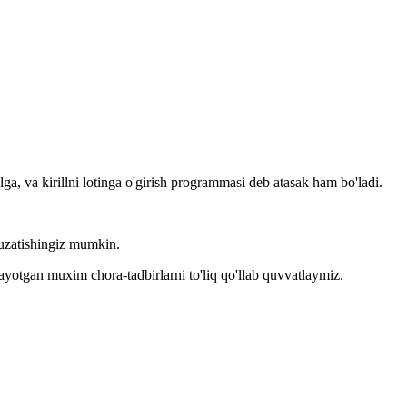
llga, va kirillni lotinga o'girish programmasi deb atasak ham bo'ladi.
kuzatishingiz mumkin.
layotgan muxim chora-tadbirlarni to'liq qo'llab quvvatlaymiz.