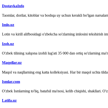
DostavkaInfo
Taomlar, dorilar, kitoblar va boshqa uy uchun kerakli bo'lgan narsalarn
Imlo.uz
Lotin va kirill alifbosidagi o'zbekcha so'zlarning imlosini tekshirish 
Izoh.uz
O'zbek tilining xalqona izohli lug'ati 35 000 dan ortiq so'zlarning ma'no
Maqollar.uz
Maqol va naqllarning eng katta kolleksiyasi. Har bir maqol uchta tilda (
Ismlar.com
O'zbek Ismlarning to'liq, batafsil ma'nosi, kelib chiqishi, shakllari. O'
Latifa.uz