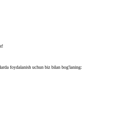
t!
larda foydalanish uchun biz bilan bog'laning: