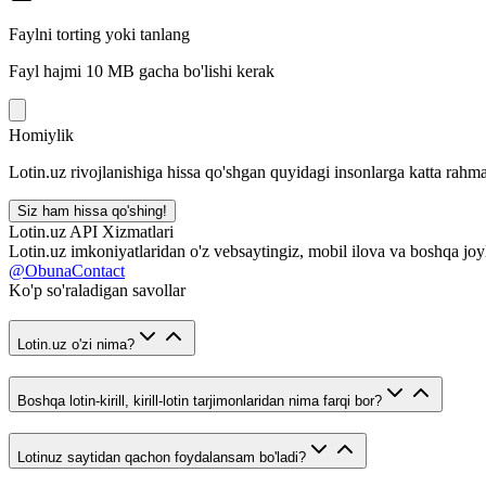
Faylni torting yoki tanlang
Fayl hajmi 10 MB gacha bo'lishi kerak
Homiylik
Lotin.uz rivojlanishiga hissa qo'shgan quyidagi insonlarga katta rahma
Siz ham hissa qo'shing!
Lotin.uz API Xizmatlari
Lotin.uz imkoniyatlaridan o'z vebsaytingiz, mobil ilova va boshqa joy
@ObunaContact
Ko'p so'raladigan savollar
Lotin.uz o'zi nima?
Boshqa lotin-kirill, kirill-lotin tarjimonlaridan nima farqi bor?
Lotinuz saytidan qachon foydalansam bo'ladi?