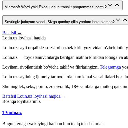
Microsoft Word yoki Excel uchun translit programmasi bormi?
Saytingiz judayam yoqdi. Sizga qanday qilib yordam bera olaman?
Batafsil →
Lotin.uz loyihasi haqida
Lotin.uz sayti orqali siz so'zlarni o'zbek kirill yozuvidan o'zbek loti
Lotin.uz — foydalanuvchilarga berilgan matnni kirilldan lotinga va aksin
Loyihani rivojlantirish bo'yicha taklif va fikrlaringizni
Telegramga
yoz
Lotin.uz saytining ijtimoiy tarmoqlarda ham kanal va sahifalari bor. 
Shuningdek, seks, porno, zo'ravonlik, 18+ sahifalarga mutloq qarshimiz
Batafsil Lotin.uz loyihasi haqida →
Boshqa loyihalarimiz
TVinfo.uz
Bugun, ertaga va keyingi hafta uchun to'liq teledasturlar.