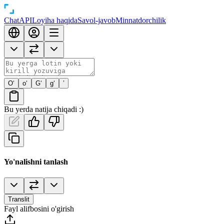
Chat
API
Loyiha haqida
Savol-javob
Minnatdorchilik
O‘
o‘
G‘
g‘
’
Bu yerda natija chiqadi :)
Yo'nalishni tanlash
Translit
Fayl alifbosini o'girish