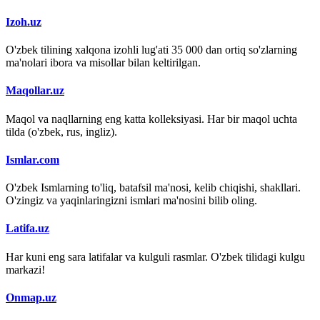
Izoh.uz
O'zbek tilining xalqona izohli lug'ati 35 000 dan ortiq so'zlarning
ma'nolari ibora va misollar bilan keltirilgan.
Maqollar.uz
Maqol va naqllarning eng katta kolleksiyasi. Har bir maqol uchta
tilda (o'zbek, rus, ingliz).
Ismlar.com
O'zbek Ismlarning to'liq, batafsil ma'nosi, kelib chiqishi, shakllari.
O'zingiz va yaqinlaringizni ismlari ma'nosini bilib oling.
Latifa.uz
Har kuni eng sara latifalar va kulguli rasmlar. O'zbek tilidagi kulgu
markazi!
Onmap.uz