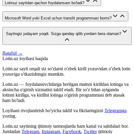
Lotinuz saytidan qachon foydalansam bo'ladi?
Microsoft Word yoki Excel uchun translit programmasi bormi?
Saytingiz judayam yoqdi. Sizga qanday qilib yordam bera olaman?
Batafsil →
Lotin.uz loyihasi haqida
Lotin.uz sayti orqali siz so'zlarni o'zbek kirill yozuvidan o'zbek lotin
yozuviga o'tkazishingiz mumkin.
Lotin.uz — foydalanuvchilarga berilgan matnni kirilldan lotinga va
aksincha o'girish xizmatini taklif etadi. Bir so'z bilan aytganda
lotinni kirillga, va kirillni lotinga o'girish programmasi deb atasak
ham bo'ladi.
Loyihani rivojlantirish bo'yicha taklif va fikrlaringizni
Telegramga
yozing.
Lotin.uz saytining ijtimoiy tarmoqlarda ham kanal va sahifalari bor.
Jumladan
Telegram
,
Instagram
,
Facebook
,
Twitter
ijtimoiy