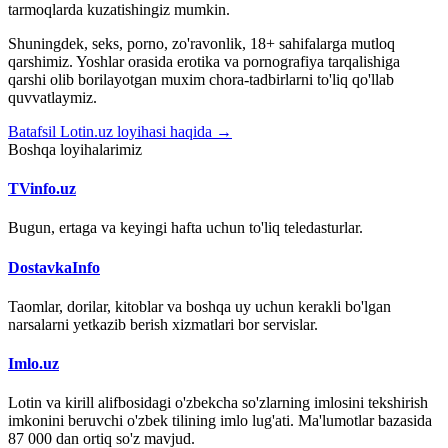
tarmoqlarda kuzatishingiz mumkin.
Shuningdek, seks, porno, zo'ravonlik, 18+ sahifalarga mutloq
qarshimiz. Yoshlar orasida erotika va pornografiya tarqalishiga
qarshi olib borilayotgan muxim chora-tadbirlarni to'liq qo'llab
quvvatlaymiz.
Batafsil Lotin.uz loyihasi haqida →
Boshqa loyihalarimiz
TVinfo.uz
Bugun, ertaga va keyingi hafta uchun to'liq teledasturlar.
DostavkaInfo
Taomlar, dorilar, kitoblar va boshqa uy uchun kerakli bo'lgan
narsalarni yetkazib berish xizmatlari bor servislar.
Imlo.uz
Lotin va kirill alifbosidagi o'zbekcha so'zlarning imlosini tekshirish
imkonini beruvchi o'zbek tilining imlo lug'ati. Ma'lumotlar bazasida
87 000 dan ortiq so'z mavjud.