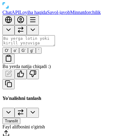
Chat
API
Loyiha haqida
Savol-javob
Minnatdorchilik
O‘
o‘
G‘
g‘
’
Bu yerda natija chiqadi :)
Yo'nalishni tanlash
Translit
Fayl alifbosini o'girish