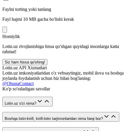
Faylni torting yoki tanlang
Fayl hajmi 10 MB gacha bo'lishi kerak
Homiylik
Lotin.uz rivojlanishiga hissa qo'shgan quyidagi insonlarga katta
rahmat!
Siz ham hissa qo'shing!
Lotin.uz API Xizmatlari
Lotin.uz imkoniyatlaridan o'z vebsaytingiz, mobil ilova va boshqa
joylarda foydalanish uchun biz bilan bog'laning:
@ObunaContact
Ko'p so'raladigan savollar
Lotin.uz o'zi nima?
Boshqa lotin-kirill, kirill-lotin tarjimonlaridan nima farqi bor?