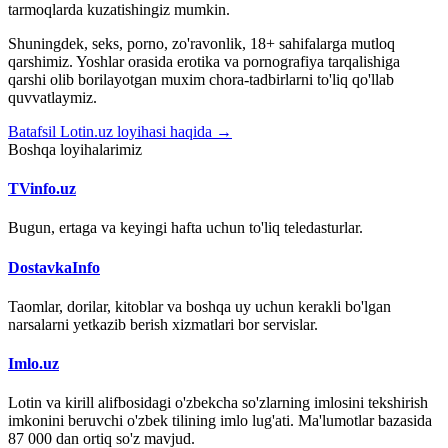
tarmoqlarda kuzatishingiz mumkin.
Shuningdek, seks, porno, zo'ravonlik, 18+ sahifalarga mutloq
qarshimiz. Yoshlar orasida erotika va pornografiya tarqalishiga
qarshi olib borilayotgan muxim chora-tadbirlarni to'liq qo'llab
quvvatlaymiz.
Batafsil Lotin.uz loyihasi haqida →
Boshqa loyihalarimiz
TVinfo.uz
Bugun, ertaga va keyingi hafta uchun to'liq teledasturlar.
DostavkaInfo
Taomlar, dorilar, kitoblar va boshqa uy uchun kerakli bo'lgan
narsalarni yetkazib berish xizmatlari bor servislar.
Imlo.uz
Lotin va kirill alifbosidagi o'zbekcha so'zlarning imlosini tekshirish
imkonini beruvchi o'zbek tilining imlo lug'ati. Ma'lumotlar bazasida
87 000 dan ortiq so'z mavjud.