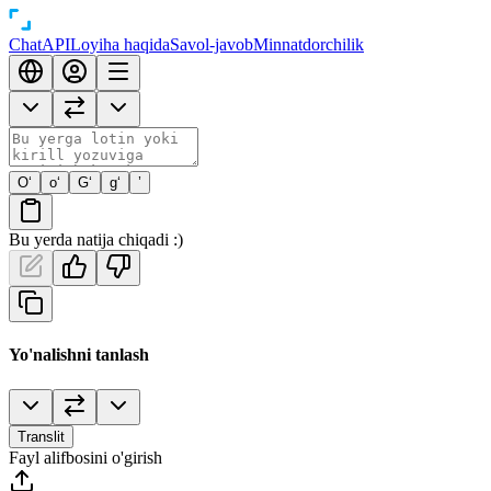
Chat
API
Loyiha haqida
Savol-javob
Minnatdorchilik
O‘
o‘
G‘
g‘
’
Bu yerda natija chiqadi :)
Yo'nalishni tanlash
Translit
Fayl alifbosini o'girish