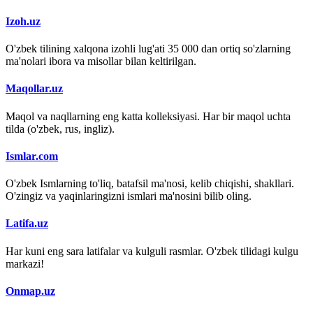
Izoh.uz
O'zbek tilining xalqona izohli lug'ati 35 000 dan ortiq so'zlarning
ma'nolari ibora va misollar bilan keltirilgan.
Maqollar.uz
Maqol va naqllarning eng katta kolleksiyasi. Har bir maqol uchta
tilda (o'zbek, rus, ingliz).
Ismlar.com
O'zbek Ismlarning to'liq, batafsil ma'nosi, kelib chiqishi, shakllari.
O'zingiz va yaqinlaringizni ismlari ma'nosini bilib oling.
Latifa.uz
Har kuni eng sara latifalar va kulguli rasmlar. O'zbek tilidagi kulgu
markazi!
Onmap.uz