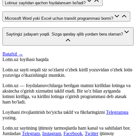
Lotinuz saytidan qachon foydalansam bo'ladi?
Microsoft Word yoki Excel uchun translit programmasi bormi?
Saytingiz judayam yoqdi. Sizga qanday qilib yordam bera olaman?
Batafsil →
Lotin.uz loyihasi haqida
Lotin.uz sayti orqali siz so'zlarni o'zbek kirill yozuvidan o'zbek lotin
yozuviga o'tkazishingiz mumkin.
Lotin.uz — foydalanuvchilarga berilgan matnni kirilldan lotinga va
aksincha o'girish xizmatini taklif etadi. Bir so'z bilan aytganda
lotinni kirillga, va kirillni lotinga o'girish programmasi deb atasak
ham bo'ladi.
Loyihani rivojlantirish bo'yicha taklif va fikrlaringizni
Telegramga
yozing.
Lotin.uz saytining ijtimoiy tarmoqlarda ham kanal va sahifalari bor.
Jumladan
Telegram
,
Instagram
,
Facebook
,
Twitter
ijtimoiy