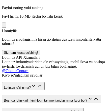
Faylni torting yoki tanlang
Fayl hajmi 10 MB gacha bo'lishi kerak
Homiylik
Lotin.uz rivojlanishiga hissa qo'shgan quyidagi insonlarga katta
rahmat!
Siz ham hissa qo'shing!
Lotin.uz API Xizmatlari
Lotin.uz imkoniyatlaridan o'z vebsaytingiz, mobil ilova va boshqa
joylarda foydalanish uchun biz bilan bog'laning:
@ObunaContact
Ko'p so'raladigan savollar
Lotin.uz o'zi nima?
Boshqa lotin-kirill, kirill-lotin tarjimonlaridan nima farqi bor?