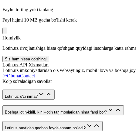
Faylni torting yoki tanlang
Fayl hajmi 10 MB gacha bo'lishi kerak
Homiylik
Lotin.uz rivojlanishiga hissa qo'shgan quyidagi insonlarga katta rahma
Siz ham hissa qo'shing!
Lotin.uz API Xizmatlari
Lotin.uz imkoniyatlaridan o'z vebsaytingiz, mobil ilova va boshqa joy
@ObunaContact
Ko'p so'raladigan savollar
Lotin.uz o'zi nima?
Boshqa lotin-kirill, kirill-lotin tarjimonlaridan nima farqi bor?
Lotinuz saytidan qachon foydalansam bo'ladi?