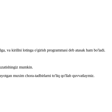
llga, va kirillni lotinga o'girish programmasi deb atasak ham bo'ladi.
kuzatishingiz mumkin.
layotgan muxim chora-tadbirlarni to'liq qo'llab quvvatlaymiz.