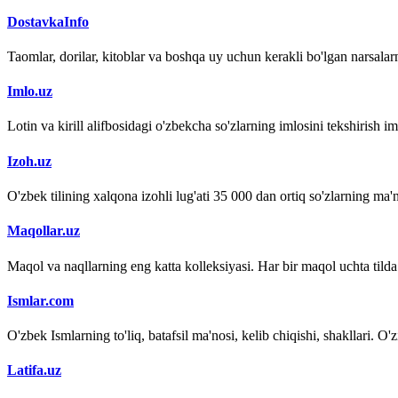
DostavkaInfo
Taomlar, dorilar, kitoblar va boshqa uy uchun kerakli bo'lgan narsalarn
Imlo.uz
Lotin va kirill alifbosidagi o'zbekcha so'zlarning imlosini tekshirish 
Izoh.uz
O'zbek tilining xalqona izohli lug'ati 35 000 dan ortiq so'zlarning ma'no
Maqollar.uz
Maqol va naqllarning eng katta kolleksiyasi. Har bir maqol uchta tilda (
Ismlar.com
O'zbek Ismlarning to'liq, batafsil ma'nosi, kelib chiqishi, shakllari. O'
Latifa.uz