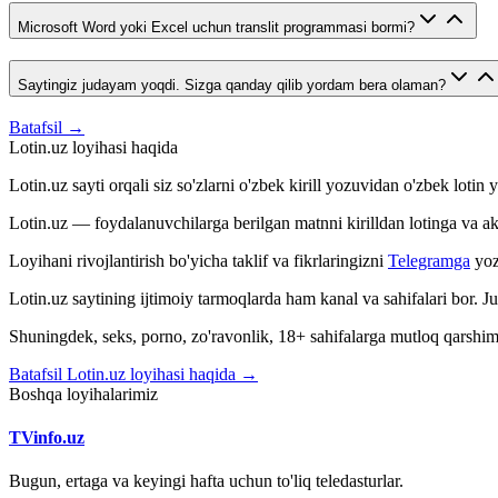
Microsoft Word yoki Excel uchun translit programmasi bormi?
Saytingiz judayam yoqdi. Sizga qanday qilib yordam bera olaman?
Batafsil →
Lotin.uz loyihasi haqida
Lotin.uz sayti orqali siz so'zlarni o'zbek kirill yozuvidan o'zbek loti
Lotin.uz — foydalanuvchilarga berilgan matnni kirilldan lotinga va aksin
Loyihani rivojlantirish bo'yicha taklif va fikrlaringizni
Telegramga
yoz
Lotin.uz saytining ijtimoiy tarmoqlarda ham kanal va sahifalari bor. 
Shuningdek, seks, porno, zo'ravonlik, 18+ sahifalarga mutloq qarshimiz
Batafsil Lotin.uz loyihasi haqida →
Boshqa loyihalarimiz
TVinfo.uz
Bugun, ertaga va keyingi hafta uchun to'liq teledasturlar.