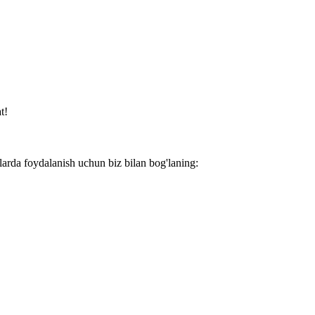
t!
larda foydalanish uchun biz bilan bog'laning: