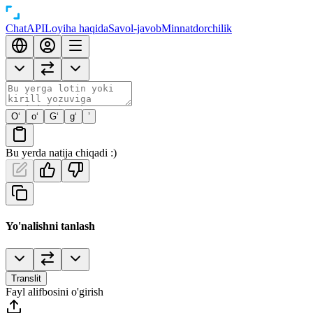
Chat
API
Loyiha haqida
Savol-javob
Minnatdorchilik
O‘
o‘
G‘
g‘
’
Bu yerda natija chiqadi :)
Yo'nalishni tanlash
Translit
Fayl alifbosini o'girish