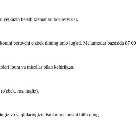
i yetkazib berish xizmatlari bor servislar.
imkonini beruvchi o'zbek tilining imlo lug'ati. Ma'lumotlar bazasida 87 0
lari ibora va misollar bilan keltirilgan.
o'zbek, rus, ingliz).
zingiz va yaqinlaringizni ismlari ma'nosini bilib oling.