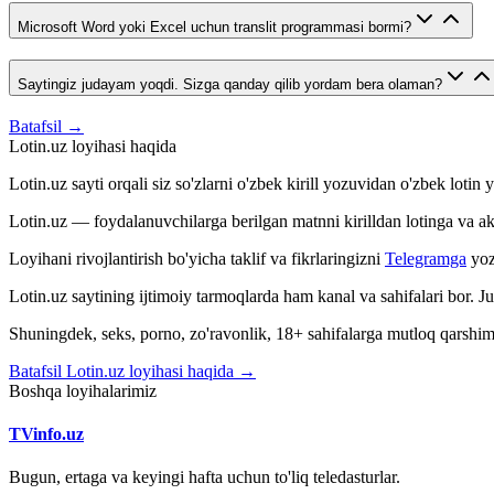
Microsoft Word yoki Excel uchun translit programmasi bormi?
Saytingiz judayam yoqdi. Sizga qanday qilib yordam bera olaman?
Batafsil →
Lotin.uz loyihasi haqida
Lotin.uz sayti orqali siz so'zlarni o'zbek kirill yozuvidan o'zbek loti
Lotin.uz — foydalanuvchilarga berilgan matnni kirilldan lotinga va aksin
Loyihani rivojlantirish bo'yicha taklif va fikrlaringizni
Telegramga
yoz
Lotin.uz saytining ijtimoiy tarmoqlarda ham kanal va sahifalari bor. 
Shuningdek, seks, porno, zo'ravonlik, 18+ sahifalarga mutloq qarshimiz
Batafsil Lotin.uz loyihasi haqida →
Boshqa loyihalarimiz
TVinfo.uz
Bugun, ertaga va keyingi hafta uchun to'liq teledasturlar.