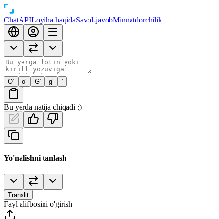
Chat
API
Loyiha haqida
Savol-javob
Minnatdorchilik
O‘
o‘
G‘
g‘
’
Bu yerda natija chiqadi :)
Yo'nalishni tanlash
Translit
Fayl alifbosini o'girish