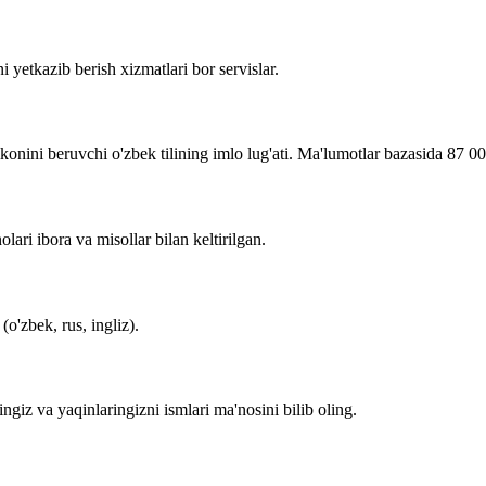
i yetkazib berish xizmatlari bor servislar.
imkonini beruvchi o'zbek tilining imlo lug'ati. Ma'lumotlar bazasida 87 0
lari ibora va misollar bilan keltirilgan.
o'zbek, rus, ingliz).
zingiz va yaqinlaringizni ismlari ma'nosini bilib oling.