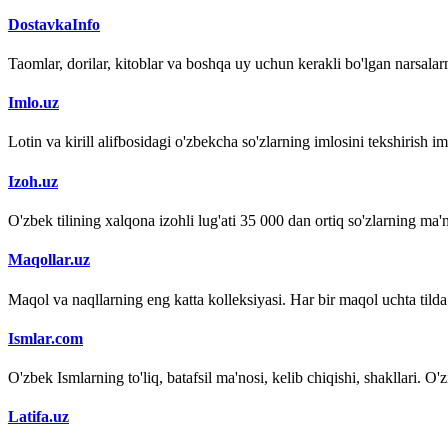
DostavkaInfo
Taomlar, dorilar, kitoblar va boshqa uy uchun kerakli bo'lgan narsalarn
Imlo.uz
Lotin va kirill alifbosidagi o'zbekcha so'zlarning imlosini tekshirish 
Izoh.uz
O'zbek tilining xalqona izohli lug'ati 35 000 dan ortiq so'zlarning ma'no
Maqollar.uz
Maqol va naqllarning eng katta kolleksiyasi. Har bir maqol uchta tilda (
Ismlar.com
O'zbek Ismlarning to'liq, batafsil ma'nosi, kelib chiqishi, shakllari. O'
Latifa.uz