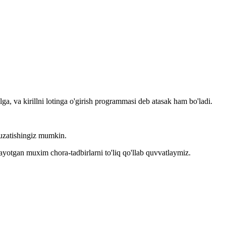
llga, va kirillni lotinga o'girish programmasi deb atasak ham bo'ladi.
kuzatishingiz mumkin.
layotgan muxim chora-tadbirlarni to'liq qo'llab quvvatlaymiz.