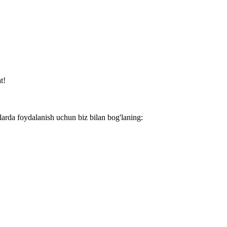
t!
larda foydalanish uchun biz bilan bog'laning: