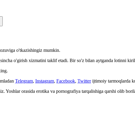
n yozuviga o'tkazishingiz mumkin.
cha o'girish xizmatini taklif etadi. Bir so'z bilan aytganda lotinni kiri
ing.
Jumladan
Telegram
,
Instagram
,
Facebook
,
Twitter
ijtimoiy tarmoqlarda 
. Yoshlar orasida erotika va pornografiya tarqalishiga qarshi olib bori