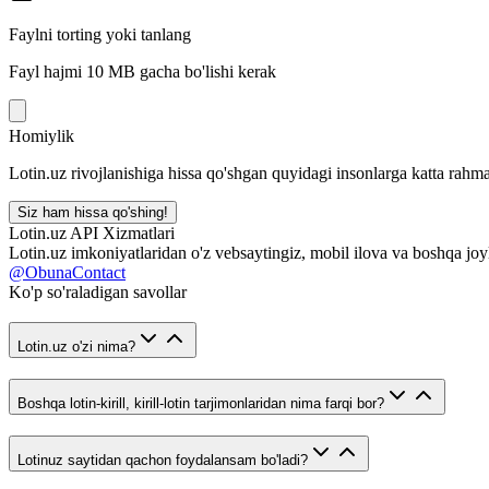
Faylni torting yoki tanlang
Fayl hajmi 10 MB gacha bo'lishi kerak
Homiylik
Lotin.uz rivojlanishiga hissa qo'shgan quyidagi insonlarga katta rahma
Siz ham hissa qo'shing!
Lotin.uz API Xizmatlari
Lotin.uz imkoniyatlaridan o'z vebsaytingiz, mobil ilova va boshqa joy
@ObunaContact
Ko'p so'raladigan savollar
Lotin.uz o'zi nima?
Boshqa lotin-kirill, kirill-lotin tarjimonlaridan nima farqi bor?
Lotinuz saytidan qachon foydalansam bo'ladi?