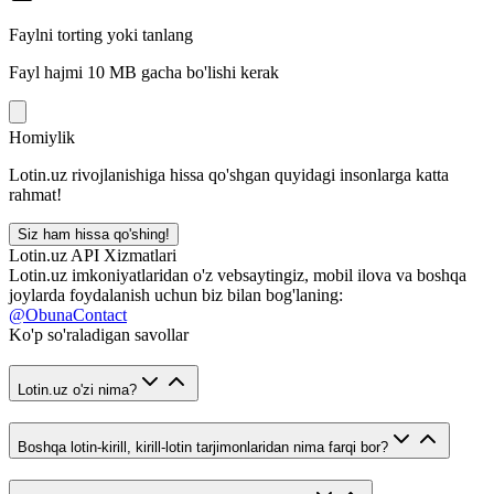
Faylni torting yoki tanlang
Fayl hajmi 10 MB gacha bo'lishi kerak
Homiylik
Lotin.uz rivojlanishiga hissa qo'shgan quyidagi insonlarga katta
rahmat!
Siz ham hissa qo'shing!
Lotin.uz API Xizmatlari
Lotin.uz imkoniyatlaridan o'z vebsaytingiz, mobil ilova va boshqa
joylarda foydalanish uchun biz bilan bog'laning:
@ObunaContact
Ko'p so'raladigan savollar
Lotin.uz o'zi nima?
Boshqa lotin-kirill, kirill-lotin tarjimonlaridan nima farqi bor?