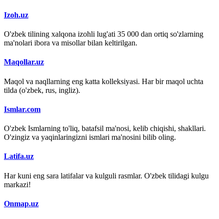
Izoh.uz
O'zbek tilining xalqona izohli lug'ati 35 000 dan ortiq so'zlarning
ma'nolari ibora va misollar bilan keltirilgan.
Maqollar.uz
Maqol va naqllarning eng katta kolleksiyasi. Har bir maqol uchta
tilda (o'zbek, rus, ingliz).
Ismlar.com
O'zbek Ismlarning to'liq, batafsil ma'nosi, kelib chiqishi, shakllari.
O'zingiz va yaqinlaringizni ismlari ma'nosini bilib oling.
Latifa.uz
Har kuni eng sara latifalar va kulguli rasmlar. O'zbek tilidagi kulgu
markazi!
Onmap.uz