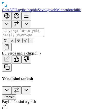
Chat
API
Loyiha haqida
Savol-javob
Minnatdorchilik
O‘
o‘
G‘
g‘
’
Bu yerda natija chiqadi :)
Yo'nalishni tanlash
Translit
Fayl alifbosini o'girish