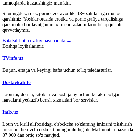
tarmoqlarda kuzatishingiz mumkin.
Shuningdek, seks, porno, zo'ravonlik, 18+ sahifalarga mutloq
qarshimiz. Yoshlar orasida erotika va pornografiya tarqalishiga
qarshi olib borilayotgan muxim chora-tadbirlarni to'liq qo'llab
quvvatlaymiz.
Batafsil Lotin.uz loyihasi haqida →
Boshqa loyihalarimiz
TVinfo.uz
Bugun, ertaga va keyingi hafta uchun to'liq teledasturlar.
DostavkaInfo
Taomlar, dorilar, kitoblar va boshqa uy uchun kerakli bo'lgan
narsalarni yetkazib berish xizmatlari bor servislar.
Imlo.uz
Lotin va kirill alifbosidagi o'zbekcha so'zlarning imlosini tekshirish
imkonini beruvchi o'zbek tilining imlo lug'ati. Ma'lumotlar bazasida
87 000 dan ortiq so'z mavjud.