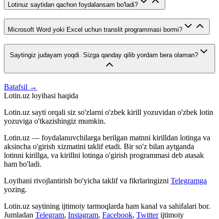
Lotinuz saytidan qachon foydalansam bo'ladi?
Microsoft Word yoki Excel uchun translit programmasi bormi?
Saytingiz judayam yoqdi. Sizga qanday qilib yordam bera olaman?
Batafsil →
Lotin.uz loyihasi haqida
Lotin.uz sayti orqali siz so'zlarni o'zbek kirill yozuvidan o'zbek lotin
yozuviga o'tkazishingiz mumkin.
Lotin.uz — foydalanuvchilarga berilgan matnni kirilldan lotinga va
aksincha o'girish xizmatini taklif etadi. Bir so'z bilan aytganda
lotinni kirillga, va kirillni lotinga o'girish programmasi deb atasak
ham bo'ladi.
Loyihani rivojlantirish bo'yicha taklif va fikrlaringizni
Telegramga
yozing.
Lotin.uz saytining ijtimoiy tarmoqlarda ham kanal va sahifalari bor.
Jumladan
Telegram
,
Instagram
,
Facebook
,
Twitter
ijtimoiy